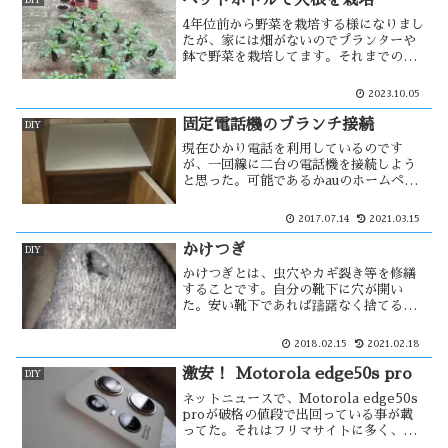
ペットボトルで大根を栽培
4年位前から野菜を栽培する様になりまし
たが、家には畑がないのでプランターや
鉢で野菜を栽培してます。それまでの結
果が良くないまま、今度は大根を育てよ
うと思った。でも深い鉢やプランターは
2023.10.05
値段が高いので、ペットボトルで代用が
出来ないか・・・
固定電話機のブランチ接続
DIY
現在ひかり電話を利用しているのです
が、一回線に二台の電話機を接続しよう
と思った。可能であるかauのホームペー
ジで調べてみると、それは出来ない事に
なっている。単純に考えれば、配線を分
2017.07.14
2021.03.15
岐させればいい事なので実際にやってみ
た。その結果は・・
かけつぎ
DIY
かけつぎとは、虫穴やカギ裂き等を修繕
することです。自分の靴下に穴が開い
た。安い靴下であれば躊躇なく捨てるの
だが、その靴下は登山用で結構値の張る
物であった。そのため、貧乏臭いと思わ
2018.02.15
2021.02.18
れるけど直して使う事にする。穴の辺り
が薄くなって・・
激安！ Motorola edge50s pro
DIY
ネットニュースで、Motorola edge50s
proが破格の値段で出回っている事が載
ってた。それはフリマサイトに多く、転
売による物と思われるが機種自体は評判