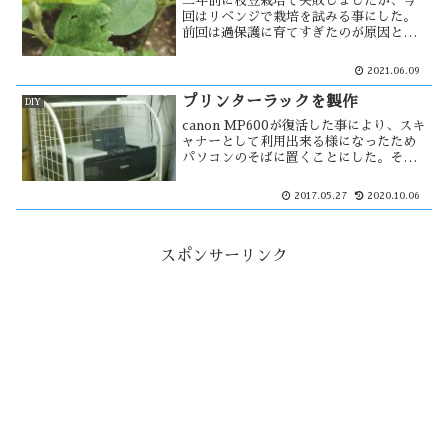
二年前に枝豆栽培で失敗しましたが、今
回はリベンジで栽培を試みる事にした。
前回は過保護に育てすぎたのが原因と思
われ、今回は「なげわらし」状態で栽培
しようと思った。しかし能代の気温はま
2021.06.09
だ低く、また過保護になるのかな？そん
な中、食害が発生。その痕跡からナメク
プリンターラックを製作
DIY
ジ？・・
canon MP600が復活した事により、スキ
ャナーとして利用出来る様になったため
パソコンのそばに置くことにした。その
ためのプリンターラックを作ります。と
は言っても、廃品利用のプリンターラッ
2017.05.27
2020.10.06
クです。
スポンサーリンク