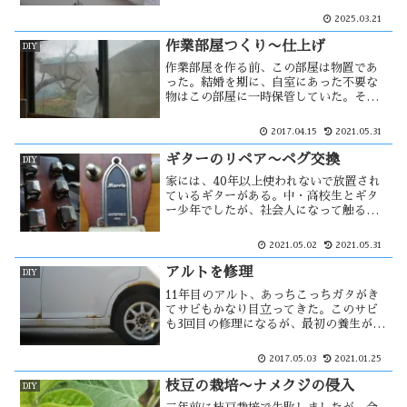
が良い様だ。転売には加担したくない
2025.03.21
が、そうしなければならない事情が・・
作業部屋つくり〜仕上げ
DIY
作業部屋を作る前、この部屋は物置であ
った。結婚を期に、自室にあった不要な
物はこの部屋に一時保管していた。その
中で特に多かったのが本です。それを処
分したら、それなりのスペースが出来た
2017.04.15
2021.05.31
ので新たな本棚を作る事が出来た。外か
ら丸見えの部屋は、やはり・・
ギターのリペア〜ペグ交換
DIY
家には、40年以上使われないで放置され
ているギターがある。中・高校生とギタ
ー少年でしたが、社会人になって触る事
が無くなった。ギターに興味が無くなっ
た訳ではなくペグに問題が生じたため
2021.05.02
2021.05.31
で、その後は直す余裕もなく今日に至っ
た。このペグを交換し、ギターの美しさ
アルトを修理
DIY
を・・
11年目のアルト、あっちこっちガタがき
てサビもかなり目立ってきた。このサビ
も3回目の修理になるが、最初の養生が悪
かったせいか毎年修理をしている。素人
の仕事なので作業が雑な面もある。今回
2017.05.03
2021.01.25
のサビは手強そうなので、グラインダー
を使う。しかし、それによってボディ
枝豆の栽培〜ナメクジの侵入
DIY
が・・・