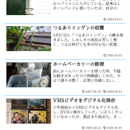
からパソコンに入力している。従来はレ
ポートパッドに書いていたが、自分の様
な書き方ではかなり無駄に紙を使う事に
なる。そこで、一番費用の安いA４のコ
2020.10.13
ピー用紙で原稿用紙を作る事にした。そ
の事によりかなり費用が・・
つるありインゲンの収穫
DIY
5月27日に「つるありインゲン」の種を蒔
きました。しかしその成長は芳しく無
く、つるは伸びても実が付かない状態が
続いた。実の付かない野菜はただの草
だ！それでも栽培を続け、涼しくなり始
2021.10.12
めた頃にようやく実が成り始めた。その
後は順調に実が付き・・・
ホームベーカリーの修理
DIY
前にホームベーカリーを使った所、不穏
な動きがあったので再確認してみた。や
はり調子が悪く、正常に作動しない。そ
の原因を探ろうと思い、中を開けて見る
事にした。ただ、素人の自分が安易に出
2017.06.20
2020.09.13
来る事ではないと思い、関連するサイト
を探した。そして・・・
VHSビデオをデジタル化保存
DIY
十年程前からVHSビデオをデジタル化
し、DVDに保存していた。しばらくやっ
ていなかったが、最近また始めた。まだ
残っているのは、4本の映画と裏ビデオが
数十本。ビデオのダビングは著作権法違
2018.02.12
2021.02.19