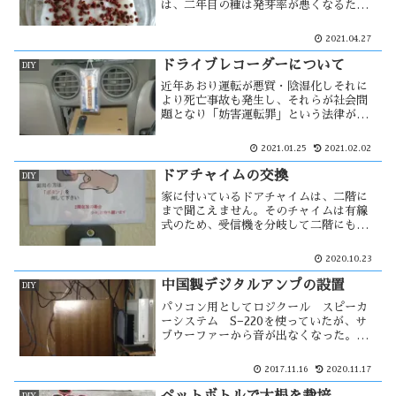
は、二年目の種は発芽率が悪くなるため
次の年に販売をする事が出来ないそうで
す。それが本当か、年数の経った種から
2021.04.27
芽が出るかやってみる事にした。初め
に、早く成果のみえるかいわれ大根か
ドライブレコーダーについて
DIY
ら・・
近年あおり運転が悪質・陰湿化しそれに
より死亡事故も発生し、それらが社会問
題となり「妨害運転罪」という法律が創
設され厳罰化される様になった。あおり
運転の自衛策としてドライブレコーダー
2021.01.25
2021.02.02
を装着する車も多くなった。自分も3年位
前に装着したが、一種別の方法で・・
ドアチャイムの交換
DIY
家に付いているドアチャイムは、二階に
まで聞こえません。そのチャイムは有線
式のため、受信機を分岐して二階にも付
けようと考えていた。そんな時、ワイヤ
レスドアチャイムの存在を知った。それ
2020.10.23
を装着すると以前の有線式は必要なくな
るが、捨てられないのは貧乏性？
中国製デジタルアンプの設置
DIY
パソコン用としてロジクール スピーカ
ーシステム S−220を使っていたが、サ
ブウーファーから音が出なくなった。そ
んな中、中国製のデジタルアンプがずい
ぶん安く流通し評判も良い様に思った。
2017.11.16
2020.11.17
そのアンプを設置し、スピーカーはSU-
AV100の物を流用し調整してみる。
DIY