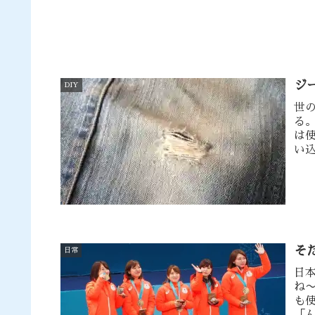
ジ
DIY
世
る
は
い
ー
そ
日常
日
ね
も