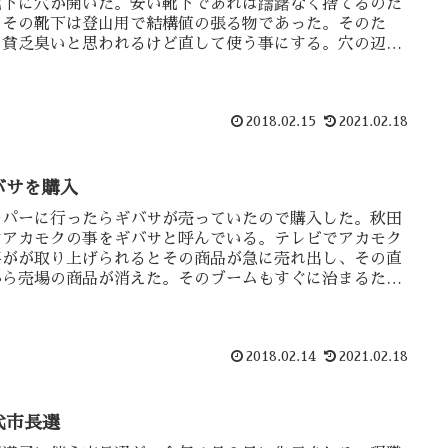
靴下に穴が開いた。安い靴下であれば躊躇なく捨てるのだ
、その靴下は登山用で結構値の張る物であった。そのた
、貧乏臭いと思われるけど直して使う事にする。穴の辺り
薄くなって・・
2018.02.15
2021.02.18
バサを購入
ーパーに行ったらギバサが売っていたので購入した。秋田
はアカモクの事をギバサと呼んでいる。テレビでアカモク
事がが取り上げられるとその商品が急に売れ出し、その直
から売場の商品が消えた。そのブームもすぐに治まるた
、メーカーも簡単に増産が出来ないのでは・・
2018.02.14
2021.02.18
代市長選