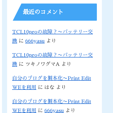
最近のコメント
TCL10proの故障？〜バッテリー交
換
に
666yasu
より
TCL10proの故障？〜バッテリー交
換
に
ツキノワグマA
より
自分のブログを製本化〜Print Edit
WEを利用
に
はな
より
自分のブログを製本化〜Print Edit
WEを利用
に
666yasu
より