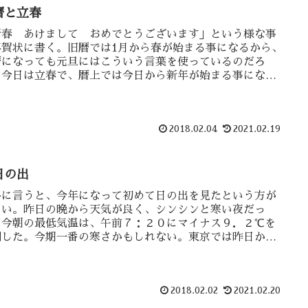
暦と立春
新春 あけまして おめでとうございます」という様な事
年賀状に書く。旧暦では1月から春が始まる事になるから、
暦になっても元旦にはこういう言葉を使っているのだろ
。今日は立春で、暦上では今日から新年が始まる事にな
。そうなると今日が旧暦の元旦かと思っていたが・・
2018.02.04
2021.02.19
日の出
格に言うと、今年になって初めて日の出を見たという方が
しい。昨日の晩から天気が良く、シンシンと寒い夜だっ
。今朝の最低気温は、午前７：２０にマイナス９．２℃を
測した。今期一番の寒さかもしれない。東京では昨日から
模様で・・・
2018.02.02
2021.02.20