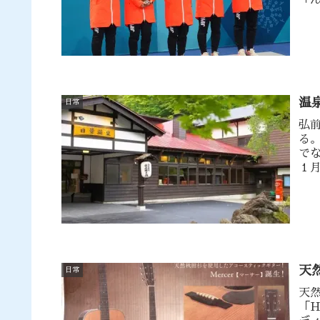
「
温
日常
弘
る
で
１
休
天
日常
天
「H