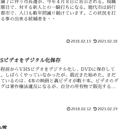
期満了に伴う市長選が、今年４月８日に告示される。現職
３期目で、対する新人との一騎打ちになる。能代市は斜行
方都市で、人口も数年間減り続けています。この状況を打
する事の出来る候補者を・・
2018.02.13
2021.02.18
HSビデオをデジタル化保存
年程前からVHSビデオをデジタル化し、DVDに保存して
た。しばらくやっていなかったが、最近また始めた。まだ
っているのは、4本の映画と裏ビデオが数十本。ビデオのダ
ングは著作権法違反になるが、自分の所有物で販売する気
ない物はどうなのだろう？
2018.02.12
2021.02.19
か雪