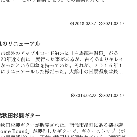
んだな〜」 という言葉を使う。その言葉に対して・・・
2018.02.27
2021.02.17
泉のリニューアル
前市郊外のアップルロード沿いに「白馬龍神温泉」があ
。20年近く前に一度行った事があるが、古くあまりキレイ
なかったという印象を持っていた。それが、２０１６年１
月にリニュアールした様だった。大館市の日景温泉は長く
業中であった。それがリニューアルオープンしたが・・
2018.02.22
2021.02.17
然秋田杉製ギター
然秋田杉製ギターが販売された。能代市畠町にある楽器店
ome Bound」が製作したギターで、ギターのトップ（ボ