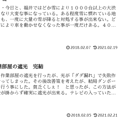
日・今日と、福井ではどか雪により１０００台以上の大渋
になり大変な事になっている。ある程度雪に慣れている地
でも、一度に大量の雪が降ると対処する事が出来ない。ど
雪により車を動かせなくなった事が一度だけある。４０年
く前の事で・・・
2018.02.07
2021.02.19
業部屋の遮光 完結
に作業部屋の遮光を行ったが、光が「ダダ漏れ」で失敗作
なってしまった。その後改善策を考えたが、結局ダンボー
で行う事にした。貧乏くしぇ！ と思ったが、この方法が
金が掛からず確実に遮光が出来る。テレビの入っていた箱
サイズ的に丁度良い感じが・・
2018.02.05
2021.02.21