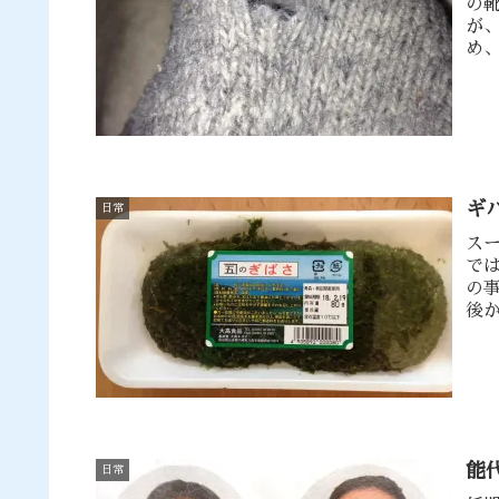
の
が
め
が
ギ
日常
ス
で
の
後
め
能
日常