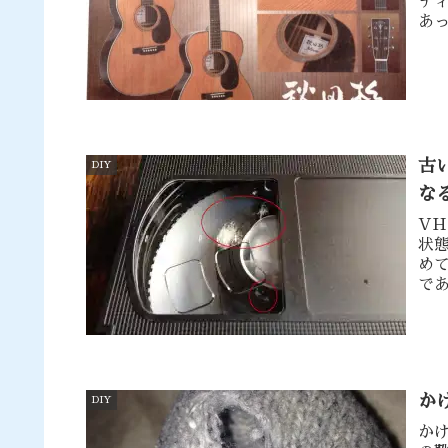
デ
あ
だ
古
DIY
な
V
状
め
で
か
か
DIY
か