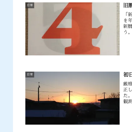
旧
日常
「
を
新
う
る
初
日常
厳
正
た
観
雪