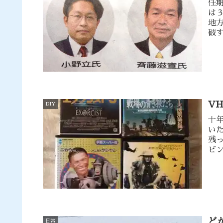
任
は
地
破
V
DIY
十
い
残
ビ
の
ど
日常