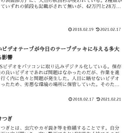
ィの表面部分）に、天然の秋田杉が使われている。2種類が
っていずれの値段も記載がされて無いが、42万円と28万円
と思う。その違いは・・
2018.02.19
2021.02.17
いビデオテープが今日のテープデッキに与える多大
る影響
HSビデオをパソコンに取り込みデジタル化している。保存
態の良いビデオであれば問題はなかったのだが、作業を進
て行く内に色々と問題が発生した。人目に晒せないビデオ
あったため、劣悪な環境の場所に保管していた。そのため
、テープにカビが生えていた。このカビを・・
2018.02.17
2021.02.21
けつぎ
けつぎとは、虫穴やカギ裂き等を修繕することです。自分