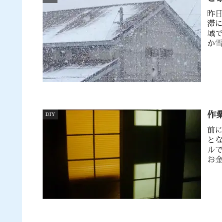
昨
滞
域
か
近
作
DIY
前
と
ル
お
が