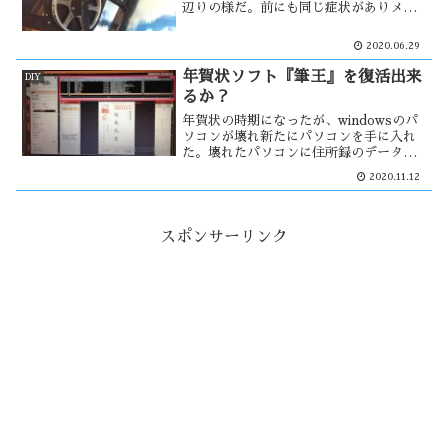
辺りの様だ。前にも同じ症状がありメー
カーに問合せた所、クランクアームが緩
むと音が出るらしい。それ以来、音が出
2020.06.29
始めると締め付けてきた。しかし、今回
は違う感じがする・・・
年賀状ソフト『筆王』を復活出来
DIY
るか？
年賀状の時期になったが、windowsのパ
ソコンが壊れ新たにパソコンを手に入れ
た。壊れたパソコンに住所録のデーター
が残っている。まずはこのHDDからデー
2020.11.12
ターを取り込まなければならない。デー
ターの移行が出来なければ、全てを打ち
込む事になる。
スポンサーリンク