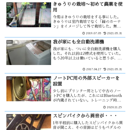
ためには分別が必要・・・
きゅうりの栽培〜初めて農薬を使
DIY
用
今度はきゅうりの栽培をする事にした。
きゅうりは室内栽培でなく「緑のカーテ
ン」をイメージして外で栽培した。無農
薬をこだわっていたが、やがて害虫が付
2019.07.05
2021.05.31
き始めた。それらを駆除しながら栽培し
ていたが、葉に病気の兆候が見え始め
我が家にも全自動洗濯機
DIY
た。これはもう、農薬を使うしか・・
我が家にも、ついに全自動洗濯機を購入
した。それ以前は2槽式を使用していた。
もう20年以上は働いていると思うが、ま
だ使えるため2台を同じ場所に設置する事
にした。しかし、給水口と排水口が1ヶ所
2017.04.27
2021.05.31
ずつしかないため、これを分岐する必要
があった。そこで・・
ノートPC用の外部スピーカーを
DIY
設置
少し前にプリンター用として中古のノー
トPCを購入したが、これにはBluetooth
が内蔵されていない。トレーニング時に
は音楽などを聞きながら行い、
2020.11.25
bluetoothスピーカーを使っていた。そ
こで、アダプターを購入し接続してみた
スピンバイクから異音が・・・
DIY
が・・。
1年半程前に購入したスピンバイクから異
音が聞こえ、その音源はどうもペダルの