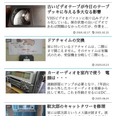
にして喫煙室を作った。喫煙室とはいっ
ても完全に隔離する事は技術的に出来
古いビデオテープが今日のテープ
DIY
ず・・
デッキに与える多大なる影響
VHSビデオをパソコンに取り込みデジタ
ル化している。保存状態の良いビデオで
あれば問題はなかったのだが、作業を進
めて行く内に色々と問題が発生した。人
2018.02.17
2021.02.21
目に晒せないビデオであったため、劣悪
な環境の場所に保管していた。そのため
ドアチャイムの交換
DIY
か、テープにカビが生えていた。このカ
家に付いているドアチャイムは、二階に
ビを・・
まで聞こえません。そのチャイムは有線
式のため、受信機を分岐して二階にも付
けようと考えていた。そんな時、ワイヤ
レスドアチャイムの存在を知った。それ
2020.10.23
を装着すると以前の有線式は必要なくな
るが、捨てられないのは貧乏性？
カーオーディオを室内で使う 電
DIY
源は・・・
運動部屋にアンプが必要となり、7年前に
車から外したカーオーディオを車庫から
出して来た。これを作動させるにはDC電
源が必要。家にあるACDCではパワー的
2025.04.19
に不安があった。そこで思い付いたの
が、家にある・・・
紋次郎のキャットタワーを修理
DIY
家には紋次郎というメス猫が居ます。彼