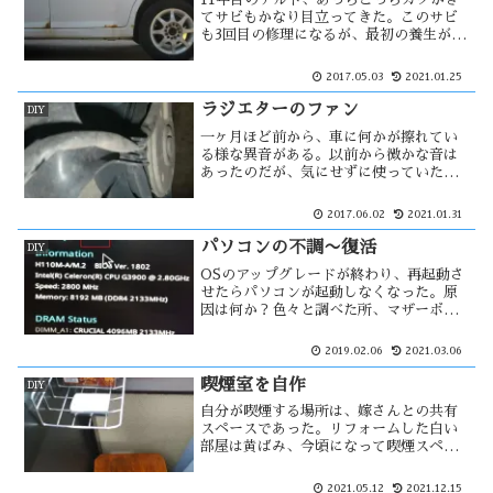
てサビもかなり目立ってきた。このサビ
も3回目の修理になるが、最初の養生が悪
かったせいか毎年修理をしている。素人
の仕事なので作業が雑な面もある。今回
2017.05.03
2021.01.25
のサビは手強そうなので、グラインダー
を使う。しかし、それによってボディ
ラジエターのファン
DIY
が・・・
一ヶ月ほど前から、車に何かが擦れてい
る様な異音がある。以前から微かな音は
あったのだが、気にせずに使っていた。
その音がファンベルトの異常音の様にも
聞こえたのでボンネットを開けて見た。
2017.06.02
2021.01.31
するとラジエターファンには・・・
パソコンの不調〜復活
DIY
OSのアップグレードが終わり、再起動さ
せたらパソコンが起動しなくなった。原
因は何か？色々と調べた所、マザーボー
ドのバッテリー交換をしてみた。しか
し、それは関係がない様だった。OSのク
2019.02.06
2021.03.06
リーンインストール・インストールをし
ていたら、進むも退くも出来ない状況
喫煙室を自作
DIY
に・・
自分が喫煙する場所は、嫁さんとの共有
スペースであった。リフォームした白い
部屋は黄ばみ、今頃になって喫煙スペー
スを作る事にした。ベランダのうす汚れ
た一画を整理し、そこを隔離された場所
2021.05.12
2021.12.15