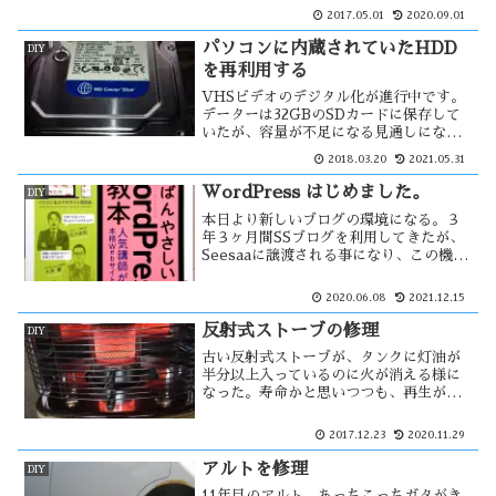
た。
2017.05.01
2020.09.01
パソコンに内蔵されていたHDD
DIY
を再利用する
VHSビデオのデジタル化が進行中です。
データーは32GBのSDカードに保存して
いたが、容量が不足になる見通しになっ
た。以前 パソコンから外して保管してい
2018.03.20
2021.05.31
たHDDを活用出来ないかと考え、これを
市販のHDDケースに入れて外付HDDと
WordPress はじめました。
DIY
して利用してみよう・・
本日より新しいブログの環境になる。３
年３ヶ月間SSブログを利用してきたが、
Seesaaに譲渡される事になり、この機会
に以前から進めようと思っていた
WordPressでブログを続けようと思っ
2020.06.08
2021.12.15
た。その際に必要となるのがレンタルサ
ーバーと独自ドメインで・・・
反射式ストーブの修理
DIY
古い反射式ストーブが、タンクに灯油が
半分以上入っているのに火が消える様に
なった。寿命かと思いつつも、再生が出
来るかもしれないと思い中を開けてみ
た。原因は・・・。 東日本大震災の教
2017.12.23
2020.11.29
訓から、電気が無くても使える道具は重
要であると知った。
アルトを修理
DIY
11年目のアルト、あっちこっちガタがき