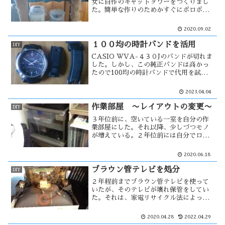
女に自作のキャットタワーをつくりまし
た。簡単な作りのためかすぐにボロボロ
になり、年に２〜３回程修理する必要が
あります。そのキャットタワーの作りと
2020.09.02
修理です。
１００均の時計バンドを活用
DIY
CASIO WVA-４３０Jのバンドが切れま
した。しかし、この純正バンドは高かっ
たので100均の時計バンドで代用を試み
ました。タイプは、ナイロン製のNATO
バンドです。少しサイズが合いません
2023.04.04
が、それを加工して・・
作業部屋 〜レイアウトの変更〜
DIY
３年位前に、空いている一室を自分の作
業部屋にした。それ以降、少しづつモノ
が増えている。２年位前には自分でロフ
トらしきモノを作った。その時に部屋の
レイアウトを大幅に変更したが、ぶら下
2020.06.18
がり健康器を設置するため部屋のレイア
ウトは大きく変わる事になる。
ブラウン管テレビを処分
DIY
２年程前までブラウン管テレビを使って
いたが、そのテレビが壊れ保管をしてい
た。それは、家電リサイクル法によって
勝手に処分出来ない事になっているため
です。しかしリサイクル料が高いため、
2020.04.28
2022.04.29
分解してゴミとして出す事にした。その