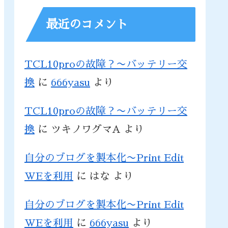
最近のコメント
TCL10proの故障？〜バッテリー交
換
に
666yasu
より
TCL10proの故障？〜バッテリー交
換
に
ツキノワグマA
より
自分のブログを製本化〜Print Edit
WEを利用
に
はな
より
自分のブログを製本化〜Print Edit
WEを利用
に
666yasu
より