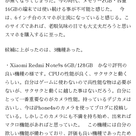
が無くなってしまった。今の時代、メモリー2GB・容量
16GBの端末では使い続ける事が不可能と感じた。 今
は、6インチ台のスマホが主流になっていると感じる。こ
のサイズであれば、老眼気味の目でも大丈夫だろうと思い
スマホを購入するに至った。
候補に上がったのは、3機種あった。
・Xiaomi Redmi Note9s 6GB/128GB かなり評判の
良い機種の様です。CPUの性能が良く、サクサクと動く
らしい。自分はゲームに使わないので高性能な物は必要が
ないが、サクサクと動くに越した事はないだろう。自分に
とって一番重要なのがカメラ性能。持っているデジカメは
古いし、今はiPhone4sのカメラを使ってブログに投稿し
ている。しかしこのカメラにも不満を持ち始め、出来れば
マクロ機能があればと思っていた。 この機種には自分の
欲しい機能が備わっており、評価も良い機種であったため