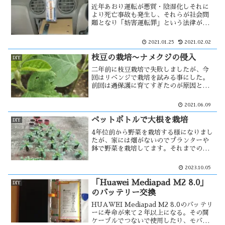
近年あおり運転が悪質・陰湿化しそれに
より死亡事故も発生し、それらが社会問
題となり「妨害運転罪」という法律が創
設され厳罰化される様になった。あおり
運転の自衛策としてドライブレコーダー
2021.01.25
2021.02.02
を装着する車も多くなった。自分も3年位
前に装着したが、一種別の方法で・・
枝豆の栽培〜ナメクジの侵入
DIY
二年前に枝豆栽培で失敗しましたが、今
回はリベンジで栽培を試みる事にした。
前回は過保護に育てすぎたのが原因と思
われ、今回は「なげわらし」状態で栽培
しようと思った。しかし能代の気温はま
2021.06.09
だ低く、また過保護になるのかな？そん
な中、食害が発生。その痕跡からナメク
ペットボトルで大根を栽培
DIY
ジ？・・
4年位前から野菜を栽培する様になりまし
たが、家には畑がないのでプランターや
鉢で野菜を栽培してます。それまでの結
果が良くないまま、今度は大根を育てよ
うと思った。でも深い鉢やプランターは
2023.10.05
値段が高いので、ペットボトルで代用が
出来ないか・・・
「Huawei Mediapad M2 8.0」
DIY
のバッテリー交換
HUAWEI Mediapad M2 8.0のバッテリ
ーに寿命が来て２年以上になる。その間
ケーブルでつないで使用したり、モバイ