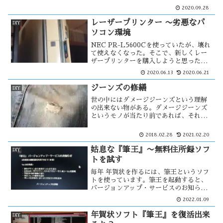
ルバッテリーにつないでしのいで来た。
2020.09.28
しかし、ついにバッテリーの膨張が始ま
った。そこで、バッテリーを自分で交換
レーザープリンター 〜劣悪なパ
DIY
してみる事にした。
ソコン環境
NEC PR-L5600Cを使っていたが、壊れ
て使えなくなった。そこで、新しくレー
ザープリンターを購入しようと思った。
しかし、そこには思い掛けない障害があ
2020.06.13
2020.06.21
った。
ジーンズの修繕
DIY
世の中にはダメージジーンズという理解
の出来ない物がある。ダメージジーンズ
というモノが当たり前であれば、それは
使い込まれたジーンズであればその資格
があると思う。使い込まれれば生地が薄
2018.02.28
2021.02.20
くなり穴が開くが、穴の開いているジー
ンズを履く事に抵抗がある。そこで自分
姑息な『筆王』〜無料住所録ソフ
DIY
は・・
トを試す
毎年 年賀状を作るには、筆王というソフ
トを使っています。筆王を起動すると、
バージョンアップ・サービスのお知らせ
のメッセージが届く様になった。バージ
2022.01.09
ョンアップするつもりがないので消そう
と思ったが消せない様になっている。バ
年賀状ソフト『筆王』を復活出来
DIY
ージョンアップしないと先に進めな