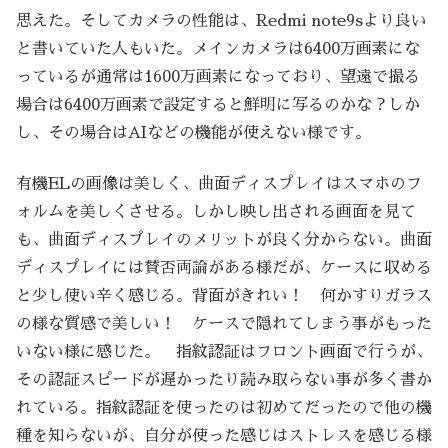
思えた。そしてカメラの性能は、Redmi note9sより良い
と書いていた人もいた。メインカメラは6400万画素にな
っているが通常は1600万画素になっており、望遠で撮る
場合は6400万画素で設定すると鮮明に写るのかな？しか
し、その場合はAIなどの機能が使えない様です。
有機ELの画像は美しく、曲面ディスプレイはスマホのフ
ォルムを美しくさせる。しかし映し出される画面を見て
も、曲面ディスプレイのメリットが良く分からない。曲面
ディスプレイには賛否両論がある様だが、ケースに収める
と少し使い辛く感じる。背面がきれい！ 何かすりガラス
の様な質感で美しい！ ケースで隠れてしまう事がもった
いない様に感じた。 指紋認証はフロント画面で行うが、
その認証スピードが遅かったり読み取らない事が多く書か
れている。指紋認証を使ったのは初めてだったので他の機
種を知らないが、自分が使った感じはストレスを感じる様