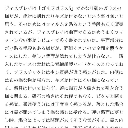
ディスプレイは「ゴリラガラス5」でかなり硬いガラスの
様だが、絶対に割れたりキズが付かないという事は無いと
思う。そのためにはフィルムを貼るという手段もあり販売
されているが、ディスプレイは曲面であるためうまくフィ
ットしない事がレビューで多く書かれていた。平面部分に
だけ貼る手段もある様だが、面倒くさいので全面を覆うケ
ースにした。美しい背面が隠れてしまうが仕方ない。 購
入したケースの素材は炭素繊維製ハードケースとなってお
り、プラスチックとは少し質感が違う感じがした。内側に
は布の様な物が張られ、キズが付きにくい様になってい
る。留具は付いておらず、蓋に磁石が内蔵されて引き合う
様に閉まる。磁石の強さはそれ程でもなく、ピタッと閉ま
る感覚。通常使う分には丁度良く感じるが、落とした場合
には蓋が開いてしまう様な感じに受ける。硬い路面に落と
し時、場合によっては問題がありそうな気がする。蓋の内