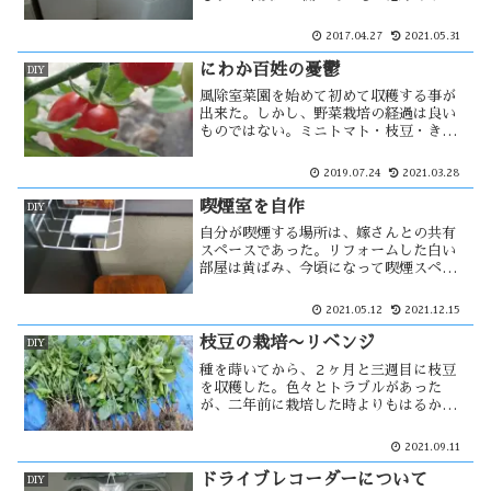
だ使えるため2台を同じ場所に設置する事
にした。しかし、給水口と排水口が1ヶ所
2017.04.27
2021.05.31
ずつしかないため、これを分岐する必要
があった。そこで・・
にわか百姓の憂鬱
DIY
風除室菜園を始めて初めて収穫する事が
出来た。しかし、野菜栽培の経過は良い
ものではない。ミニトマト・枝豆・きゅ
うり・ラディッシュ、全ての発育が不全
の様にかんじる。何に原因があるのか分
2019.07.24
2021.03.28
からないまま、その状態は続く。過保護
に育て過ぎた事が原因だろうか？・・
喫煙室を自作
DIY
自分が喫煙する場所は、嫁さんとの共有
スペースであった。リフォームした白い
部屋は黄ばみ、今頃になって喫煙スペー
スを作る事にした。ベランダのうす汚れ
た一画を整理し、そこを隔離された場所
2021.05.12
2021.12.15
にして喫煙室を作った。喫煙室とはいっ
ても完全に隔離する事は技術的に出来
枝豆の栽培〜リベンジ
DIY
ず・・
種を蒔いてから、２ヶ月と三週目に枝豆
を収穫した。色々とトラブルがあった
が、二年前に栽培した時よりもはるかに
収量が上がった。ただ、収穫時期を見誤
ったせいで大豆に近い枝豆になってい
2021.09.11
た。そのせいか味もよろしくない。今回
はリベンジとはならなかった・・
ドライブレコーダーについて
DIY