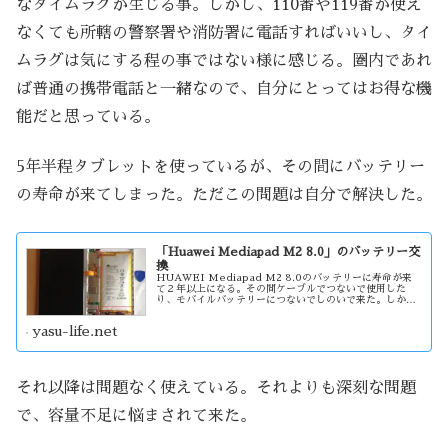
なタイムラグが生じる事。しかし、110番や119番が使え
なくても所轄の警察署や消防署に電話すればいいし、タイ
ムラグは気にする程の事ではない様に感じる。圏内であれ
ば普通の携帯電話と一緒なので、自分にとってはお得な機
能だと思っている。
5年半程タブレットを使っているが、その間にバッテリー
の寿命が来てしまった。ただこの問題は自分で解決した。
「Huawei Mediapad M2 8.0」のバッテリー交
換
HUAWEI Mediapad M2 8.0のバッテリーに寿命が来
て２年以上になる。その間ケーブルでつないで使用した
り、モバイルバッテリーにつないでしのいで来た。しか
し、ついにバッテリーの膨張が始まった。そこで、バッテ
リーを自分で交換してみる事にした。
yasu-life.net
それ以降は問題なく使えている。それよりも深刻な問題
で、容量不足に悩まされて来た。