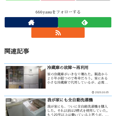
666yasuをフォローする
関連記事
冷蔵庫の故障〜再利用
DIY
家の冷蔵庫がいきなり壊れた。製造から
２０年が経つので寿命だろう。家にある
小さな冷蔵庫で代用しているが、必需品
であるため新たに大きな冷蔵庫を購入す
る必要がある。そこには家の生活様式に
2020.10.05
あった冷蔵庫が必要だろう。そして壊れ
た冷蔵庫の行く末は・・・
我が家にも全自動洗濯機
DIY
我が家にも、ついに全自動洗濯機を購入
した。それ以前は2槽式を使用していた。
もう20年以上は働いていると思うが、ま