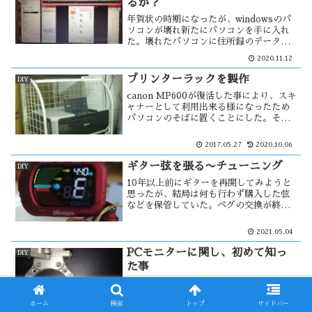
るか？
い・・
年賀状の時期になったが、windowsのパ
ソコンが壊れ新たにパソコンを手に入れ
た。壊れたパソコンに住所録のデーター
が残っている。まずはこのHDDからデー
2020.11.12
ターを取り込まなければならない。デー
ターの移行が出来なければ、全てを打ち
プリンターラックを製作
DIY
込む事になる。
canon MP600が復活した事により、スキ
ャナーとして利用出来る様になったため
パソコンのそばに置くことにした。その
ためのプリンターラックを作ります。と
は言っても、廃品利用のプリンターラッ
2017.05.27
2020.10.06
クです。
ギター弦を張る〜チューニング
DIY
10年以上前にギターを再開してみようと
思ったが、結局は何も行わず購入した弦
などを保管していた。ペグの交換が終わ
り、それらを使う事にした。ギターは今
まで全て自己流で、今回はYouTubeを見
2021.05.04
てちゃんと弦を張る様にした。チューナ
ーは今回初で、チューニングが楽に・・
PCモニターに関し、初めて知っ
DIY
た事
番組の時間が重なった時にはHDDに録画
する事が出来ないので、その時はDVDレ
ホーム
検索
トップ
サイドバー
コーダーに録画している。そのケースは