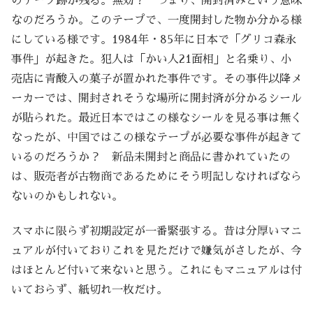
のテープ跡が残る。無効？ つまり、開封済みという意味
なのだろうか。このテープで、一度開封した物か分かる様
にしている様です。1984年・85年に日本で「グリコ森永
事件」が起きた。犯人は「かい人21面相」と名乗り、小
売店に青酸入の菓子が置かれた事件です。その事件以降メ
ーカーでは、開封されそうな場所に開封済が分かるシール
が貼られた。最近日本ではこの様なシールを見る事は無く
なったが、中国ではこの様なテープが必要な事件が起きて
いるのだろうか？ 新品未開封と商品に書かれていたの
は、販売者が古物商であるためにそう明記しなければなら
ないのかもしれない。
スマホに限らず初期設定が一番緊張する。昔は分厚いマニ
ュアルが付いておりこれを見ただけで嫌気がさしたが、今
はほとんど付いて来ないと思う。これにもマニュアルは付
いておらず、紙切れ一枚だけ。