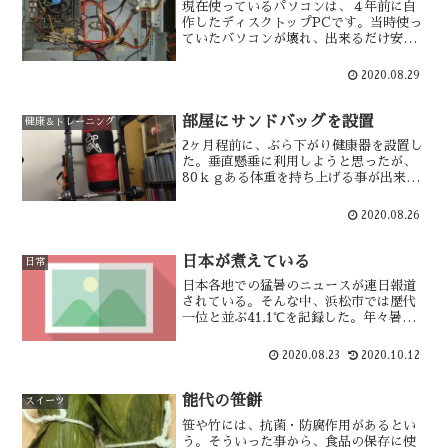
現在使っているパソコンは、４年前に自
作したディスクトップPCです。当時使っ
ていたバソコンが壊れ、出来るだけ安く
抑えようとした結果自作する事に至りま
した。パソコンに関してど素人であった
2020.08.29
が、現在もトラブルがなく稼働してい
る。その試行錯誤の一部始終・・・
部屋にサンドバッグを設置
健康＆トレーニング
2ヶ月程前に、ぶら下がり健康器を設置し
た。垂直懸垂に利用しようと思ったが、
80ｋｇある体重を持ち上げる事が出来な
かった。そこで、その活用策を考えた結
果、サンドバッグを下げてはどうだろう
2020.08.26
か？と考えた。以前からサンドバッグに
は興味があった。
日本が煮えている
日常
日本各地での猛暑のニュースが連日報道
されている。そんな中、浜松市では歴代
一位と並ぶ41.1℃を記録した。年々暑く
なっている日本の夏は、地球温暖化の影
響だろうか？エアコンは必需品である
2020.08.23
2020.10.12
が、その使用が温暖化を促進するという
悪循環になってはいないだろうか？
能代の笹餅
スイーツ
笹や竹には、抗菌・防腐作用があるとい
う。そういった事から、食品の保存に使