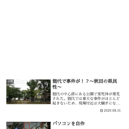
能代で事件が！？〜秋田の県民
日常
性〜
能代の中心部にある公園で変死体が発見
された。能代では重大な事件がほとんど
起きないため、現場付近は大騒ぎになっ
た。しかし新聞にはこの事が報じられ
2020.08.31
ず、事件性はなかったのだろうか？菅官
房長官の出馬が濃厚になった。菅さんの
県民性と、この事件の関係は・・
パソコンを自作
DIY