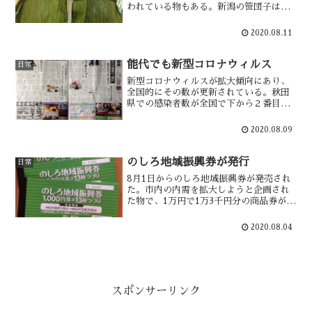
われている物もある。新潟の笹団子は全
国的にも有名と思うが、能代にも笹餅が
あり子供の日のあたりに作っていた記憶
2020.08.11
がある。時期外れではあるが、笹餅を作
ってみた。
能代でも新型コロナウィルス
日常
新型コロナウィルスが拡大傾向にあり、
全国的にその数が更新されている。秋田
県での感染者数が全国で下から２番目の
順位であったが、８月７日にクラスター
が発生しその数を大幅に更新した。その
2020.08.09
中には、能代市での感染者も含まれた。
能代市から感染者が出たのは初めてであ
った。
のしろ地域振興券が発行
日常
8月1日からのしろ地域振興券が発売され
た。市内の内需を拡大しようと企画され
た物で、1万円で1万3千円分の商品券が購
入出来る。そんな中、ダンクカードが事
業停止をした。その背景には新型コロナ
2020.08.04
影響もあった。地域振興券による内需拡
大では、この事態を止める事は出来なか
ったのだろうか。
スポンサーリンク