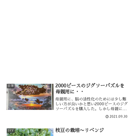
2000ピースのジグソーパズルを
日常
母親用に・・
母親用に、脳の活性化のためには少し難
しい方が良いかと思い2000ピースのジグ
ソーパズルを購入した。しかし母親にと
ってこのサイズはかなり過酷で、その大
2021.09.30
半は自分が作った。今後 母親はこれをや
ろうとはおもわないと感じ、比較的簡単
に出来る方法を考えた・・
枝豆の栽培〜リベンジ
DIY