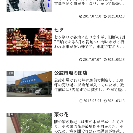
言葉を聞く事が多くなり、かつて経験の
した事のない大雨という言葉もよく聞く
様になった。連続して積乱雲が発生し
2017.07.10
2021.03.13
て、一カ所に大量の雨を降らせるという
バックビルディング現象。地球温暖化？
七夕
日常
七夕祭りは各地にありますが、旧暦の7月
7日頃である8月の初旬〜中旬にかけて行
われる事が多い様です。東北で有名とい
えば仙台七夕まつりですが、有名ではな
いけど能代にも七夕があります。明治時
2017.07.07
2021.03.13
代には16ｍの高さの灯籠が作られてお
り、現在はそれを再現した・・
公設市場の閉店
日常
公設市場は1976年に駅前で開店し、300
坪の売り場に18店舗が入っていたが、数
年前には7店舗までに減少し、やがて経営
者の高齢化などにより3店舗まで減少して
いた。今年の2月に基幹である鮮魚店が急
2017.07.05
2021.03.13
に撤退し、その時点で存続を断念した様
です。現在の2店舗は・・
栗の花
日常
隣の家の敷地には栗の木が三本生えてお
り、その栗の花が最盛期を向かえた。そ
のため、窓を開ければ花の悪臭が容赦な