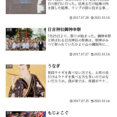
日の旅行に行った。出来るだけ秘湯の所
を探した結果、ランプの宿に泊まる事に
した。そこは、八甲田雪中行軍遭難事件
で陸軍部隊が目指した田代温泉でした。
2017.07.28
2021.03.14
現在の状況を調べると廃業していた。
2018年にはダムの底に・・
日吉神社御神幸祭
日常
7月25日より、祭りが始まった。御神幸祭
と呼ばれる日吉神社の祭典は、祭神がか
つて祭られていたひより山の御旅所にご
神体が里帰りをするという行事です。
350年余りの歴史があり、５基の丁山と
2017.07.27
2021.03.14
神輿が運行されます。神輿担ぎに参加し
ているのですが・・・
うなぎ
日常
普段ウナギを食べない方でも、土用の丑
だけはウナギを食べる方も多いのではな
いだろうか。我が家では、母親がウナギ
がダメなため昔から食べた事がなかっ
た。社会人になってから「都亭」のウナ
ギを食べて、その美味しさを初めて知っ
た。土用の丑のウナギは、平賀源内
2017.07.25
2021.03.14
が・・・
もじょこぐ
日常