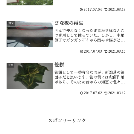
く襲ってくる。三本の木の内一本は家に
恩恵を与えてくれるため我慢している
2017.07.04
2021.03.13
が、その木に異常事態が発生した。何
と、花が付いていない・・
まな板の再生
DIY
凹んで使えなくなったまな板を豚なんこ
つ専用として使っていた。しかし、中華
包丁でガンガン叩くから凹みや傷がどん
どん進行してボロボロに凹んでしまっ
た。このまな板を修繕する事にした。カ
2017.07.03
2021.03.15
ンナ掛けが正当と思うが、それが無いた
めディスクグラインダーでやってみる事
に・・
笹餅
日常
笹餅として一番有名なのが、新潟県の笹
団子だと思います。笹の葉には殺菌作用
があり、そのため昔からの知恵で色々な
種類の笹餅が全国にあるのではないだろ
うか。秋田県の笹餅は笹巻きと言われる
2017.07.02
2021.03.12
物が一般的ですが、能代の笹餅はそれら
とは違い津軽のルーツに近い感じ・・
スポンサーリンク