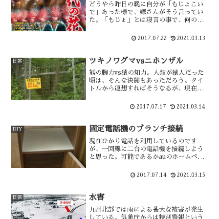
どうやら昨日の晩に自分が「もじょこい
で」あった様で、嫁さんがそう言ってい
た。「もじょ」とは寝言の事で、何の夢
を見ていたのか覚えてないがその寝言を
言っていたのだろう。寝言という言葉
2017.07.22
2021.03.13
は、訳の分からない事を言う人にも使
う。かつてクレーム処理をしていた当
時・・
ツキノワグマvsニホンザル
日常
熊の腕力vs猿の知力。人類が猿人だった
頃は、そんな決闘もあっただろう。タイ
トルから連想すればそうなるが、現在の
ツキノワグマとニホンザルに関しての比
較です。秋田県ではツキノワグマ出没警
2017.07.17
2021.03.14
報が発令中で、新世代の熊の出没が問題
になっている。一方、ニホンザルは・・
固定電話機のブランチ接続
DIY
現在ひかり電話を利用しているのです
が、一回線に二台の電話機を接続しよう
と思った。可能であるかauのホームペー
ジで調べてみると、それは出来ない事に
なっている。単純に考えれば、配線を分
2017.07.14
2021.03.15
岐させればいい事なので実際にやってみ
た。その結果は・・
水害
日常
九州北部では雨による甚大な被害が発生
している。気象庁からは特別警報という