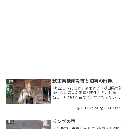
秋田県豪雨災害と知事の問題
日常
7月22日〜23日に、豪雨により秋田県南部
を中心に甚大な災害が発生した。しかし
当日、知事は不在でゴルフに行っていた
らしい。その後頻繁に連絡は取っていた
様だが、結局対策会議には間に合わなか
2017.07.29
2021.03.14
った。知事の危機管理の甘さが問題にな
ったが、そのほろけ騒動には余波が・・
ランプの宿
日常
30年程前、東京に住んでいる友人と2泊3