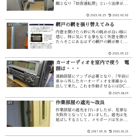
題となり「妨害運転罪」という法律が創
設され厳罰化される様になった。あおり
運転の自衛策としてドライブレコーダー
2021.01.25
2021.02.02
を装着する車も多くなった。自分も3年位
前に装着したが、一種別の方法で・・
網戸の網を張り替えてみる
DIY
内窓を開けたら妙に外の眺めが良い様に
感じ、特に気にする事もなく外窓を開け
たらそこにあるはずの網戸の網が無くな
っている事に気付いた。うす汚れた網が
失われた事によって、外の景色がダイレ
2021.05.22
クトに目に入ったためです。網戸の張替
えは誰でも出来る。100均でも材料が揃
カーオーディオを室内で使う 電
DIY
い・・
源は・・・
運動部屋にアンプが必要となり、7年前に
車から外したカーオーディオを車庫から
出して来た。これを作動させるにはDC電
源が必要。家にあるACDCではパワー的
2025.04.19
に不安があった。そこで思い付いたの
が、家にある・・・
作業部屋の遮光〜改良
DIY
作業部屋の遮光を行いましたが、見事な
失敗作となってしまいました。遮光は先
延ばしするとして、メモボードは生かそ
うと考えた。その時、ハッ！ と、閃い
た！とても簡単な方法で改善する方法を
2017.05.31
2021.01.21
見付けた。しかし、その方法では・・・