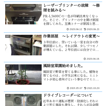
レーザープリンターの故障 〜修
DIY
理を試みる〜
PR-L5600Cの一色が印刷出来なくなっ
た。そこで、プリンターの中を開け原因
を探してみた。互換トナーが原因と思わ
れるため、その原因も探ってみた。
2020.06.12
2020.06.21
作業部屋 〜レイアウトの変更〜
DIY
３年位前に、空いている一室を自分の作
業部屋にした。それ以降、少しづつモノ
が増えている。２年位前には自分でロフ
トらしきモノを作った。その時に部屋の
レイアウトを大幅に変更したが、ぶら下
2020.06.18
がり健康器を設置するため部屋のレイア
ウトは大きく変わる事になる。
風除室菜園始めました。
DIY
風除室で野菜を育てる事にした。植物を
育てるのは、小学生以来になる。ミニト
マトが初心者向けという事なのでミニト
マトを育てる事にし、とりあえず１鉢だ
け試験的に始めた。以前「千果」という
2019.05.07
2021.03.20
品種が美味しかったのでこの品種の苗を
購入した。苗以外は、全て100均で・・
ドライブレコーダーについて
DIY
近年あおり運転が悪質・陰湿化しそれに
より死亡事故も発生し、それらが社会問