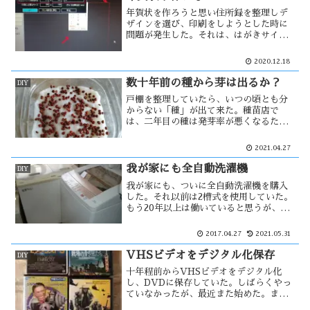
ない事も・・
年賀状を作ろうと思い住所録を整理しデ
ザインを選び、印刷をしようとした時に
問題が発生した。それは、はがきサイズ
で印刷が出来ないのだ。しかし、用紙指
定にはがきサイズがない。葛藤の末には
2020.12.18
がきサイズを指定する事が出来たが、プ
リンターが・・・
数十年前の種から芽は出るか？
DIY
戸棚を整理していたら、いつの頃とも分
からない「種」が出て来た。種苗店で
は、二年目の種は発芽率が悪くなるため
次の年に販売をする事が出来ないそうで
す。それが本当か、年数の経った種から
2021.04.27
芽が出るかやってみる事にした。初め
に、早く成果のみえるかいわれ大根か
我が家にも全自動洗濯機
DIY
ら・・
我が家にも、ついに全自動洗濯機を購入
した。それ以前は2槽式を使用していた。
もう20年以上は働いていると思うが、ま
だ使えるため2台を同じ場所に設置する事
にした。しかし、給水口と排水口が1ヶ所
2017.04.27
2021.05.31
ずつしかないため、これを分岐する必要
があった。そこで・・
VHSビデオをデジタル化保存
DIY
十年程前からVHSビデオをデジタル化
し、DVDに保存していた。しばらくやっ
ていなかったが、最近また始めた。まだ
残っているのは、4本の映画と裏ビデオが