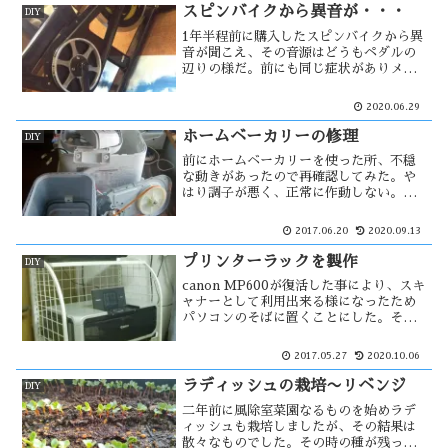
スピンバイクから異音が・・・
DIY
1年半程前に購入したスピンバイクから異
音が聞こえ、その音源はどうもペダルの
辺りの様だ。前にも同じ症状がありメー
カーに問合せた所、クランクアームが緩
むと音が出るらしい。それ以来、音が出
2020.06.29
始めると締め付けてきた。しかし、今回
は違う感じがする・・・
ホームベーカリーの修理
DIY
前にホームベーカリーを使った所、不穏
な動きがあったので再確認してみた。や
はり調子が悪く、正常に作動しない。そ
の原因を探ろうと思い、中を開けて見る
事にした。ただ、素人の自分が安易に出
2017.06.20
2020.09.13
来る事ではないと思い、関連するサイト
を探した。そして・・・
プリンターラックを製作
DIY
canon MP600が復活した事により、スキ
ャナーとして利用出来る様になったため
パソコンのそばに置くことにした。その
ためのプリンターラックを作ります。と
は言っても、廃品利用のプリンターラッ
2017.05.27
2020.10.06
クです。
ラディッシュの栽培〜リベンジ
DIY
二年前に風除室菜園なるものを始めラデ
ィッシュも栽培しましたが、その結果は
散々なものでした。その時の種が残って