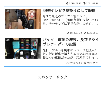
数十本。ビデオのダビングは著作権法違
2018.02.12
2021.02.19
反になるが、自分の所有物で販売する気
のない物はどうなのだろう？
43型テレビを壁掛けにして設置
DIY
今まで東芝のブラウン管テレビ、
28ZB20FACE（2001年製）を使ってい
た。そのテレビに不具合が生じ始め、新
たに43インチの液晶テレビを購入した。
狭い部屋であるため置き場所に苦慮した
2018.01.23
2021.05.31
が、備え付けの棚にアームを取り付け、
壁掛けスタイルで設置してみた。
パッソ 電源の増設、及びドライ
DIY
ブレコーダーの設置
先日、アルトを廃車にしパッソを購入し
た。仮に新車で購入するのであれば選択
肢にない車種だったが、程度が良かった
ので即断した。これにアルトから外した
2018.04.29
2021.05.31
ドライブレコーダーを設置する事にし
た。そのためには、電源を増設する必要
があった。設置方法もアルトの時とは変
え・・・
スポンサーリンク