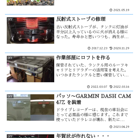
いたので、リベンジしてみる事にした。
しかし、種の有効期限が過ぎているため
2021.05.19
不安要素もある。発芽率が下がる事を見
越して、種を多く蒔く事にした。その結
反射式ストーブの修理
DIY
果・・
古い反射式ストーブが、タンクに灯油が
半分以上入っているのに火が消える様に
なった。寿命かと思いつつも、再生が出
来るかもしれないと思い中を開けてみ
た。原因は・・・。 東日本大震災の教
2017.12.23
2020.11.29
訓から、電気が無くても使える道具は重
要であると知った。
作業部屋にロフトを作る
DIY
保管されていた、ランクル用のルーフキ
ャリアとリアラダーの活用策を考えた。
いつかまたランクルと思い保管していた
が、その可能性はなくなった。市販され
ている二段ベットをイメージして、ロフ
2022.03.07
2022.03.16
ト風のベッドに作ってみる事にした。ル
ーフキャリアは以外に大きく、中々室内
パッソ〜GARMIN DASH CAM
DIY
では・・
47Z を装着
ドライブレコーダーは、現在の車社会に
とって必需品の様に感じます。これまで
使っていたドラレコが壊れ、新たに
GARMIN DASH CAM 47Z を装着し
2023.04.29
ました。気を付けた事は、配線を目立た
なくする事。でも、中々思う様には行か
年賀状が作れない・・・
DIY