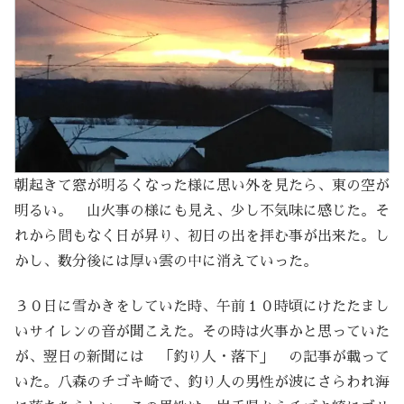
朝起きて窓が明るくなった様に思い外を見たら、東の空が
明るい。 山火事の様にも見え、少し不気味に感じた。そ
れから間もなく日が昇り、初日の出を拝む事が出来た。し
かし、数分後には厚い雲の中に消えていった。
３０日に雪かきをしていた時、午前１０時頃にけたたまし
いサイレンの音が聞こえた。その時は火事かと思っていた
が、翌日の新聞には 「釣り人・落下」 の記事が載って
いた。八森のチゴキ崎で、釣り人の男性が波にさらわれ海