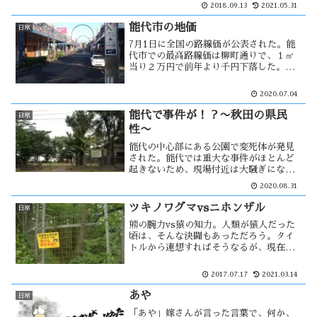
れなかったので、何も対策をせず今日に
2018.09.13
2021.05.31
至った。調子が悪くなって、改めて病院
へ行った。それから、高血圧対策を・・
能代市の地価
日常
7月1日に全国の路線価が公表された。能
代市での最高路線価は柳町通りで、１㎡
当り２万円で前年より千円下落した。下
落は２２年連続で、仙台国税局管内で最
下位であった。能代市の地価も下がり続
2020.07.04
け、少子高齢化の中で景気の向上が見ら
れないためだろうか。
能代で事件が！？〜秋田の県民
日常
性〜
能代の中心部にある公園で変死体が発見
された。能代では重大な事件がほとんど
起きないため、現場付近は大騒ぎになっ
た。しかし新聞にはこの事が報じられ
2020.08.31
ず、事件性はなかったのだろうか？菅官
房長官の出馬が濃厚になった。菅さんの
ツキノワグマvsニホンザル
日常
県民性と、この事件の関係は・・
熊の腕力vs猿の知力。人類が猿人だった
頃は、そんな決闘もあっただろう。タイ
トルから連想すればそうなるが、現在の
ツキノワグマとニホンザルに関しての比
較です。秋田県ではツキノワグマ出没警
2017.07.17
2021.03.14
報が発令中で、新世代の熊の出没が問題
になっている。一方、ニホンザルは・・
あや
日常
「あや」嫁さんが言った言葉で、何か、