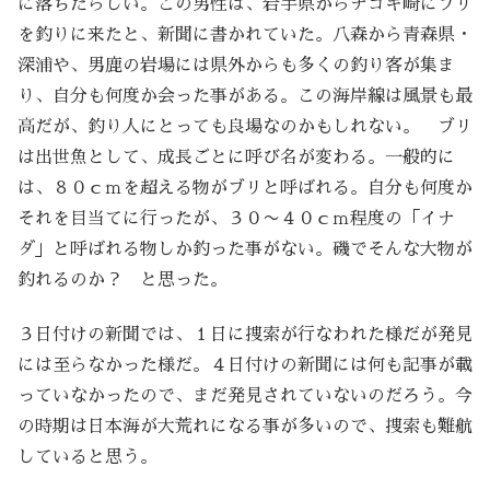
に落ちたらしい。この男性は、岩手県からチゴキ崎にブリ
を釣りに来たと、新聞に書かれていた。八森から青森県・
深浦や、男鹿の岩場には県外からも多くの釣り客が集ま
り、自分も何度か会った事がある。この海岸線は風景も最
高だが、釣り人にとっても良場なのかもしれない。 ブリ
は出世魚として、成長ごとに呼び名が変わる。一般的に
は、８０ｃｍを超える物がブリと呼ばれる。自分も何度か
それを目当てに行ったが、３０〜４０ｃｍ程度の「イナ
ダ」と呼ばれる物しか釣った事がない。磯でそんな大物が
釣れるのか？ と思った。
３日付けの新聞では、１日に捜索が行なわれた様だが発見
には至らなかった様だ。４日付けの新聞には何も記事が載
っていなかったので、まだ発見されていないのだろう。今
の時期は日本海が大荒れになる事が多いので、捜索も難航
していると思う。