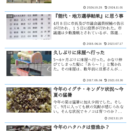
落ち込みコロナ禍で経営が更に悪化。そ
のため、資金繰りがつかなくなった。老
2024.10.28
2024.11.01
舗和菓子店の廃業が続き、嗜好の変化
が・・・
『能代・地方選挙結果』に思う事
日常
4月８日に市長及び市議会議員候補の告示
が行われ、１５日に投票が行われた。市
議選は少数激戦とされているが、落選す
る方の予想がつくため不適切ではあるが
面白味に欠ける。市長選は現職が圧勝し4
2018.04.16
2023.07.17
期目に入ったが、安定した市政である反
面、衰退した状況を打破出来るか・・
久しぶりに床屋へ行った
日常
5〜6ヶ月ぶりに床屋へ行った。かなり伸
びてしまった髪に「あら〜！」と驚かれ
た。その床屋は、数年前に旦那さんが亡
くなってから奥さんが1人でやっている。
その後、その床屋がおばあさん達の社交
2017.08.04
2021.03.30
場になっている。床屋に行くと必ず見掛
けるおばあさんがいたが・・
今年のイグチ・キンダケ状況〜今
日常
夏の猛暑
今年の夏は猛暑に加え少雨でした。そし
て、9月に入っても秋の気配が感じられな
い。そんな状況でキノコは育つのか？期
待を持たず、イグチ・キンダケ採りに行
2023.11.19
きました。結果は・・・ 猛暑とキノコ
生育の関係は？・・ 猛暑による農家へ
今年のハタハタは豊漁か？
日常
の影響は・・