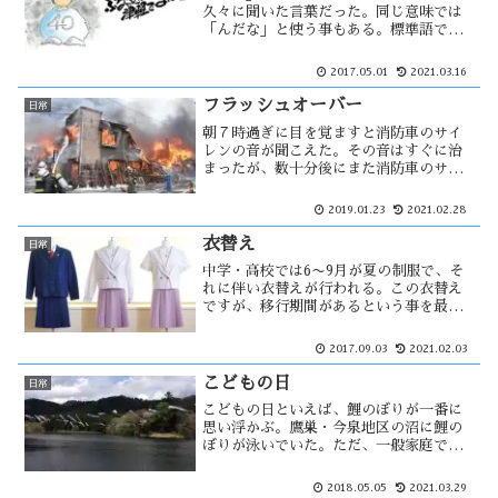
久々に聞いた言葉だった。同じ意味では
「んだな」と使う事もある。標準語では
「そうですね」に相当すると思う。ニュ
アンス的には、それを強く言った言い方
2017.05.01
2021.03.16
かな？伊奈かっぺいさんは・・・
フラッシュオーバー
日常
朝７時過ぎに目を覚ますと消防車のサイ
レンの音が聞こえた。その音はすぐに治
まったが、数十分後にまた消防車のサイ
レンが聞こえ望楼のサイレンも鳴り始め
た。このサイレンを聞くのは何十年ぶり
2019.01.23
2021.02.28
だろう。それだけ深刻な火事の様だっ
た。外に出てみると焼け臭い匂いが・・
衣替え
日常
中学・高校では6〜9月が夏の制服で、そ
れに伴い衣替えが行われる。この衣替え
ですが、移行期間があるという事を最近
になって知った。衣替えの時期になると
必ず新聞に載るのが北高の制服でした。
2017.09.03
2021.02.03
自分的には、夏・冬とも北高の制服が能
代山本では一番かっこ良く感じた。
こどもの日
日常
こどもの日といえば、鯉のぼりが一番に
思い浮かぶ。鷹巣・今泉地区の沼に鯉の
ぼりが泳いでいた。ただ、一般家庭では
鯉のぼりが泳いでいる風景は少なくなっ
たのではないだろうか。少子化の影響も
2018.05.05
2021.03.29