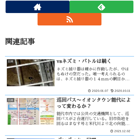
関連記事
vsネズミ・バトルは続く
日常
ネズミ捕り器は確かに作動したが、中は
もぬけの空だった。唯一考えられるの
は、ネズミ捕り器の１４ｍｍの網目から
抜け出たのだろう。そこで、この網目を
プラスチックの板で覆う事にした。試行
2020.01.07
2020.10.11
錯誤の結果、ようやくネズミを捕獲出来
た。しかし、その処分をどうするか・・
巡回バス〜イオンタウン能代によ
日常
って変わるか？
能代市内では公共の交通機関として、巡
回バスが２台運行している。旧市街地を
回るはまなす号と米代川より北の向能代
地区を回るしののめ号があり、一時間程
2021.12.02
掛けて市内を巡回している。しかし、公
共施設を巡回する様な経路になってい