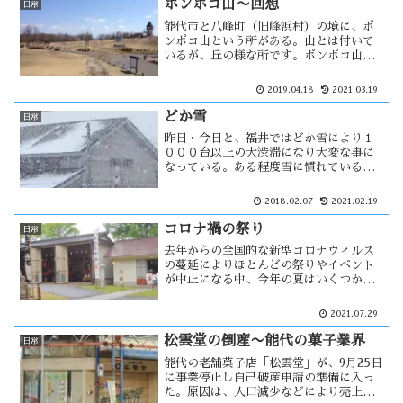
ポンポコ山〜回想
日常
て、本当に必要とされる所を巡回してい
能代市と八峰町（旧峰浜村）の境に、ポ
ない・・
ンポコ山という所がある。山とは付いて
いるが、丘の様な所です。ポンポコ山は
道の駅になり、遊具等も多く出来て屋外
ステージや直売所も併設されている。こ
2019.04.18
2021.03.19
こには、中学生の頃に友人とよく釣りに
来ていた。しかし、当時とは全然変わっ
どか雪
日常
て・・
昨日・今日と、福井ではどか雪により１
０００台以上の大渋滞になり大変な事に
なっている。ある程度雪に慣れている地
域でも、一度に大量の雪が降ると対処す
る事が出来ない。どか雪により車を動か
2018.02.07
2021.02.19
せなくなった事が一度だけある。４０年
近く前の事で・・・
コロナ禍の祭り
日常
去年からの全国的な新型コロナウィルス
の蔓延によりほとんどの祭りやイベント
が中止になる中、今年の夏はいくつかの
イベントや祭りが開催される。役七夕も
その一つで、人員縮小や関係町内をくま
2021.07.29
なく回らず簡略化して時短開催をする。
能代の感染状況から、独自のやり方があ
松雲堂の倒産〜能代の菓子業界
日常
っても・・
能代の老舗菓子店「松雲堂」が、9月25日
に事業停止し自己破産申請の準備に入っ
た。原因は、人口減少などにより売上が