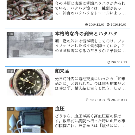
今の時期は店頭に季節ハタハタが売られ
ている。ハタハタ漁には二種類があっ
て、沖合のハタハタをトロールによって
漁獲するモノと産卵のため接岸してくる
ハタハタを獲る季節ハタハタ漁がある。
2019.12.06
2020.10.09
今季のハタハタは連日の様に水揚げがあ
り豊漁を思わせている。しかし男鹿地区
本格的な冬の到来とハタハタ
日常
では・・
朝 窓の外には雪が積もっており、ノッ
ソノッソとしたボタ雪が降っていた。こ
のまま根雪になるのだろうか？予報によ
ると、今週は今季一番の寒気が入り本格
的な冬の到来を感じる。今の時期、秋田
2020.12.13
県の風物詩といえばハタハタがある。そ
のハタハタ漁が不漁で、今後寒気が入り
舶来品
日常
込む事によって・・
先日時計店に電池交換にいったら「舶来
品だね」と言われた。今は誰も舶来品と
は呼ばず、輸入品と言うと思う。しか
し、舶来品と聞くと高級感を覚える。い
くらご年配の方でも、中国製を舶来品と
2017.10.05
2020.10.13
は呼ばないだろう。東京土産にはタバコ
が喜ばれた。それほど輸入品には憧れ
血圧
日常
が・・
どうやら、血圧が高く高血圧症の様で
す。数年前に病院へ行った時に血圧の事
が指摘され、医者からは「痩せねば、あ
だる」と言われていた。それ以上は言わ