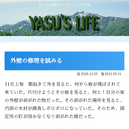
日々の生活をボソボソとしゃべる
外壁の修理を試みる
2020.12.05
2021.05.31
11月上旬 朝起きて外を見ると、何やら板が飛ばされて
来ていた。片付けようとその板を見ると、何と！自分の家
の外壁が剥がれた物だった。その剥がれた場所を見ると、
内部の木材が腐食しボロボロになっていた。そのため、固
定用の釘が効かなくなり剥がれた様だった。