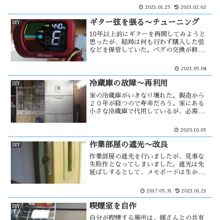
運転の自衛策としてドライブレコーダー
2021.01.25
2021.02.02
を装着する車も多くなった。自分も3年位
前に装着したが、一種別の方法で・・
ギター弦を張る〜チューニング
DIY
10年以上前にギターを再開してみようと
思ったが、結局は何も行わず購入した弦
などを保管していた。ペグの交換が終わ
り、それらを使う事にした。ギターは今
まで全て自己流で、今回はYouTubeを見
2021.05.04
てちゃんと弦を張る様にした。チューナ
ーは今回初で、チューニングが楽に・・
冷蔵庫の故障〜再利用
DIY
家の冷蔵庫がいきなり壊れた。製造から
２０年が経つので寿命だろう。家にある
小さな冷蔵庫で代用しているが、必需品
であるため新たに大きな冷蔵庫を購入す
る必要がある。そこには家の生活様式に
2020.10.05
あった冷蔵庫が必要だろう。そして壊れ
た冷蔵庫の行く末は・・・
作業部屋の遮光〜改良
DIY
作業部屋の遮光を行いましたが、見事な
失敗作となってしまいました。遮光は先
延ばしするとして、メモボードは生かそ
うと考えた。その時、ハッ！ と、閃い
た！とても簡単な方法で改善する方法を
2017.05.31
2021.01.21
見付けた。しかし、その方法では・・・
喫煙室を自作
DIY
自分が喫煙する場所は、嫁さんとの共有