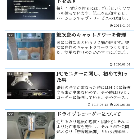
トを試す
毎年 年賀状を作るには、筆王というソフ
トを使っています。筆王を起動すると、
バージョンアップ・サービスのお知らせ
のメッセージが届く様になった。バージ
2022.01.09
ョンアップするつもりがないので消そう
と思ったが消せない様になっている。バ
紋次郎のキャットタワーを修理
DIY
ージョンアップしないと先に進めな
家には紋次郎というメス猫が居ます。彼
い・・
女に自作のキャットタワーをつくりまし
た。簡単な作りのためかすぐにボロボロ
になり、年に２〜３回程修理する必要が
あります。そのキャットタワーの作りと
2020.09.02
修理です。
PCモニターに関し、初めて知っ
DIY
た事
番組の時間が重なった時にはHDDに録画
する事が出来ないので、その時はDVDレ
コーダーに録画している。そのケースは
自分だけが見たい番組なので、テレビ以
2019.08.13
2021.03.28
外で見る方法を探していた。そしたら、
PCモニターでも見れる事が分かった。そ
ドライブレコーダーについて
DIY
して、以外な事も知る事が・・
近年あおり運転が悪質・陰湿化しそれに
より死亡事故も発生し、それらが社会問
題となり「妨害運転罪」という法律が創
設され厳罰化される様になった。あおり