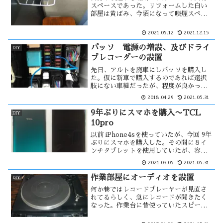
スペースであった。リフォームした白い
部屋は黄ばみ、今頃になって喫煙スペー
スを作る事にした。ベランダのうす汚れ
た一画を整理し、そこを隔離された場所
2021.05.12
2021.12.15
にして喫煙室を作った。喫煙室とはいっ
ても完全に隔離する事は技術的に出来
パッソ 電源の増設、及びドライ
DIY
ず・・
ブレコーダーの設置
先日、アルトを廃車にしパッソを購入し
た。仮に新車で購入するのであれば選択
肢にない車種だったが、程度が良かった
ので即断した。これにアルトから外した
2018.04.29
2021.05.31
ドライブレコーダーを設置する事にし
た。そのためには、電源を増設する必要
9年ぶりにスマホを購入〜TCL
DIY
があった。設置方法もアルトの時とは変
10pro
え・・・
以前 iPhone4sを使っていたが、今回 9年
ぶりにスマホを購入した。その間に８イ
ンチタブレットを使用していたが、容量
16GBでは今の時代に合わずパンク状態に
2021.03.05
2021.05.31
なってしまった。いまのスマホはサイズ
が大きいので、この機会にスマホに切り
作業部屋にオーディオを設置
DIY
替えた。
何か巷ではレコードプレーヤーが見直さ
れてるらしく、急にレコードが聞きたく
なった。作業台に昔使っていたスピーカ
ーを使っているので、それにオーディオ
機器をつなぐ事にした。ただ、しばらく