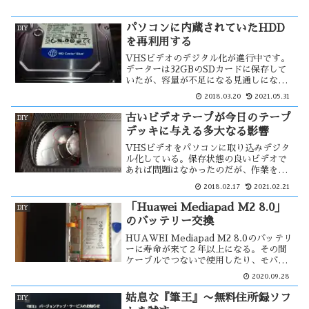
パソコンに内蔵されていたHDD
DIY
を再利用する
VHSビデオのデジタル化が進行中です。
データーは32GBのSDカードに保存して
いたが、容量が不足になる見通しになっ
た。以前 パソコンから外して保管してい
2018.03.20
2021.05.31
たHDDを活用出来ないかと考え、これを
市販のHDDケースに入れて外付HDDと
古いビデオテープが今日のテープ
DIY
して利用してみよう・・
デッキに与える多大なる影響
VHSビデオをパソコンに取り込みデジタ
ル化している。保存状態の良いビデオで
あれば問題はなかったのだが、作業を進
めて行く内に色々と問題が発生した。人
2018.02.17
2021.02.21
目に晒せないビデオであったため、劣悪
な環境の場所に保管していた。そのため
「Huawei Mediapad M2 8.0」
DIY
か、テープにカビが生えていた。このカ
のバッテリー交換
ビを・・
HUAWEI Mediapad M2 8.0のバッテリ
ーに寿命が来て２年以上になる。その間
ケーブルでつないで使用したり、モバイ
ルバッテリーにつないでしのいで来た。
2020.09.28
しかし、ついにバッテリーの膨張が始ま
った。そこで、バッテリーを自分で交換
姑息な『筆王』〜無料住所録ソフ
DIY
してみる事にした。