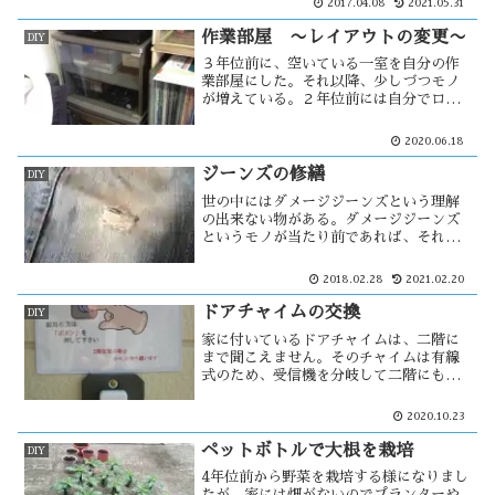
2017.04.08
2021.05.31
使っていなかったため正常に作動する
か？ターンテーブルのゴムベルトが経年
作業部屋 〜レイアウトの変更〜
DIY
劣化で・・
３年位前に、空いている一室を自分の作
業部屋にした。それ以降、少しづつモノ
が増えている。２年位前には自分でロフ
トらしきモノを作った。その時に部屋の
レイアウトを大幅に変更したが、ぶら下
2020.06.18
がり健康器を設置するため部屋のレイア
ウトは大きく変わる事になる。
ジーンズの修繕
DIY
世の中にはダメージジーンズという理解
の出来ない物がある。ダメージジーンズ
というモノが当たり前であれば、それは
使い込まれたジーンズであればその資格
があると思う。使い込まれれば生地が薄
2018.02.28
2021.02.20
くなり穴が開くが、穴の開いているジー
ンズを履く事に抵抗がある。そこで自分
ドアチャイムの交換
DIY
は・・
家に付いているドアチャイムは、二階に
まで聞こえません。そのチャイムは有線
式のため、受信機を分岐して二階にも付
けようと考えていた。そんな時、ワイヤ
レスドアチャイムの存在を知った。それ
2020.10.23
を装着すると以前の有線式は必要なくな
るが、捨てられないのは貧乏性？
ペットボトルで大根を栽培
DIY
4年位前から野菜を栽培する様になりまし
たが、家には畑がないのでプランターや