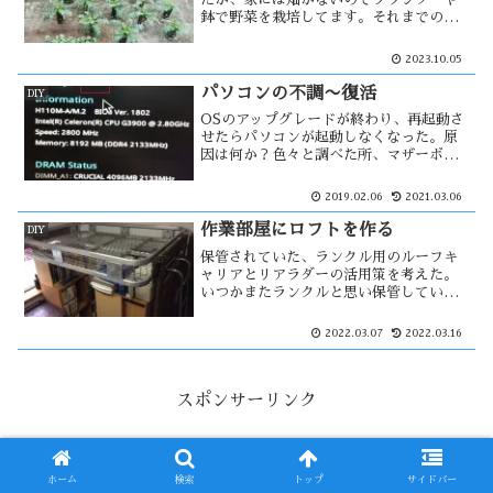
鉢で野菜を栽培してます。それまでの結
果が良くないまま、今度は大根を育てよ
うと思った。でも深い鉢やプランターは
2023.10.05
値段が高いので、ペットボトルで代用が
出来ないか・・・
パソコンの不調〜復活
DIY
OSのアップグレードが終わり、再起動さ
せたらパソコンが起動しなくなった。原
因は何か？色々と調べた所、マザーボー
ドのバッテリー交換をしてみた。しか
し、それは関係がない様だった。OSのク
2019.02.06
2021.03.06
リーンインストール・インストールをし
ていたら、進むも退くも出来ない状況
作業部屋にロフトを作る
DIY
に・・
保管されていた、ランクル用のルーフキ
ャリアとリアラダーの活用策を考えた。
いつかまたランクルと思い保管していた
が、その可能性はなくなった。市販され
ている二段ベットをイメージして、ロフ
2022.03.07
2022.03.16
ト風のベッドに作ってみる事にした。ル
ーフキャリアは以外に大きく、中々室内
では・・
スポンサーリンク
ホーム
検索
トップ
サイドバー