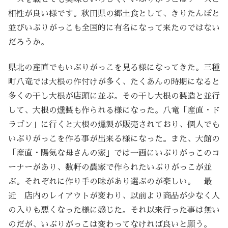
相性が良い様です。秋田県の郷土食として、きりたんぽと
並びいぶりがっこも全国的に有名になって来たのではない
だろうか。
県北の産直でもいぶりがっこを見る様になってきた。三種
町八竜では大根の作付けが多く、たくあんの時期になると
多くの干し大根が店頭に並ぶ。その干し大根の製造と並行
して、大根の燻製も作られる様になった。八竜「産直・ド
ラゴン」に行くと大根の燻製が販売されており、個人でも
いぶりがっこを作る事が出来る様になった。また、大館の
「産直・陽気な母さんの家」では一画にいぶりがっこのコ
ーナーがあり、数軒の農家で作られたいぶりがっこが並
ぶ。それぞれに作り手の味があり選ぶのが楽しい。 最
近 店内のレイアウトが変わり、以前より商品が少なく人
の入りも悪くなった様に感じた。それ以来行った事は無い
のだが、いぶりがっこは変わってなければ良いと願う。