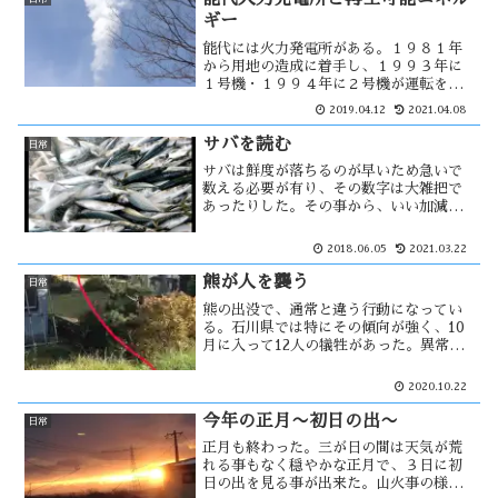
ギー
能代には火力発電所がある。１９８１年
から用地の造成に着手し、１９９３年に
１号機・１９９４年に２号機が運転を開
始した。現在は３号機が建設中で、燃料
2019.04.12
2021.04.08
には石炭が使われている。その発端にな
ったのがオイルショックです。そして今
サバを読む
日常
後は、洋上風力発電の建設に・・
サバは鮮度が落ちるのが早いため急いで
数える必要が有り、その数字は大雑把で
あったりした。その事から、いい加減な
数字を言う事がサバを読むの語源の様で
す。先日、詐欺師・山辺節子の事がテレ
2018.06.05
2021.03.22
ビで放送されていた。当時は62歳の彼女
だったが、38歳で通していた・・
熊が人を襲う
日常
熊の出没で、通常と違う行動になってい
る。石川県では特にその傾向が強く、10
月に入って12人の犠牲があった。異常な
行動というのは、町の中心部で熊に襲わ
れている。通常であれば、山菜採りなど
2020.10.22
山で出くわして襲われるケースが多い。
藤里町でも同様の事件が発生した・・
今年の正月〜初日の出〜
日常
正月も終わった。三が日の間は天気が荒
れる事もなく穏やかな正月で、３日に初
日の出を見る事が出来た。山火事の様に