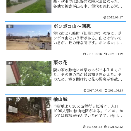
森・秋田では記録的な降水量になった。
各地で被害が出る中、能代を流れる米代
川でも水位が上昇した。1972年の事を思
い出すと、水位の上昇は気が休まる事が
2022.08.17
なく心配で何度も川の状況を確認しない
ではいられなくなる。
ポンポコ山〜回想
日常
能代市と八峰町（旧峰浜村）の境に、ポ
ンポコ山という所がある。山とは付いて
いるが、丘の様な所です。ポンポコ山は
道の駅になり、遊具等も多く出来て屋外
ステージや直売所も併設されている。こ
2019.04.18
2021.03.19
こには、中学生の頃に友人とよく釣りに
来ていた。しかし、当時とは全然変わっ
栗の花
日常
て・・
隣の家の敷地には栗の木が三本生えてお
り、その栗の花が最盛期を向かえた。そ
のため、窓を開ければ花の悪臭が容赦な
く襲ってくる。三本の木の内一本は家に
恩恵を与えてくれるため我慢している
2017.07.04
2021.03.13
が、その木に異常事態が発生した。何
と、花が付いていない・・
檜山城
日常
市街地より10ｋｍ程行った所に、人口
1000人弱の桧山地区がある。ここは、か
つては殿様が住んでいた所です。檜山城
は、1456年に安東氏が築城を開始して
1495年に完了をしたとされている。その
2017.06.23
2021.02.12
後は、多賀谷氏が城代となり1620年に廃