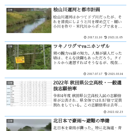
桧山川運河と都市計画
日常
桧山川運河はかつてドブ川だったが、そ
れを清流にしようと川を埋め立て・細い
小川を作り・米代川からポンプで水を吸
い上げ水流を作る様になった。岸には桜
の木を植え、清流公園として活用するは
2017.11.10
2021.11.05
ずだった。清流化計画も都市計画の一つ
と思うが、果たしていつになるの
ツキノワグマvsニホンザル
日常
か・・・
熊の腕力vs猿の知力。人類が猿人だった
頃は、そんな決闘もあっただろう。タイ
トルから連想すればそうなるが、現在の
ツキノワグマとニホンザルに関しての比
較です。秋田県ではツキノワグマ出没警
2017.07.17
2021.03.14
報が発令中で、新世代の熊の出没が問題
になっている。一方、ニホンザルは・・
2022年 秋田県公立高校・一般選
日常
抜志願倍率
令和4年度 秋田県公立高校入試の志願倍
率が公表され、県全体では0.87倍で定員
割れをしている。この志願倍率は去年よ
り2ポイント落ちており、定員割れは5年
2022.02.23
連続の様です。能代は去年より倍率が上
がっているが、全ての高校で定員割れに
北日本で豪雨〜避難の準備
日常
なっている。高校統合のあり方は・・
北日本を豪雨が襲った。特に北海道・青