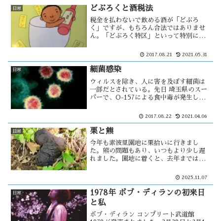
城になった。
どぶろくと酒税法
日常
税金を払わないで飲める酒が「どぶろ
く」ですが、もちろん合法ではありませ
ん。「どぶろく特区」といって特別に許
可をもらって作るどぶろくもあるが、そ
ちらはそれなりの税金を払っているはず
2017.08.21
2021.05.31
です。明治時代になって酒税を取る様に
なってからは、どぶろくを隠れて製造す
細菌感染
日常
る事も・・
ウィルスを除き、人に害を及ぼす細菌は
一部だとされている。先日 埼玉県のスー
パーで、O-157による食中毒が発生し
た。細菌による食中毒の場合、徹底した
衛生管理でほぼ防止する事が出来る。潔
2017.08.22
2021.04.06
癖症といわれる方を見る事がある。神経
質とも思えるキレイ好きでは、耐菌力
栗と熊
日常
が・・
今年も素波里園地に栗拾いに行きまし
た。熊の問題もあり、いつもより少し遅
れました。園地に着くと、去年までは見
られなかった食跡と大量の糞が・・ お
そらく熊の物だろう。秋田県では、熊に
2025.11.07
よる人身被害が異常なペースで・・
1978年 ボブ・ディランの初来日
日常
と私
ボブ・ディラン コンプリート武道館