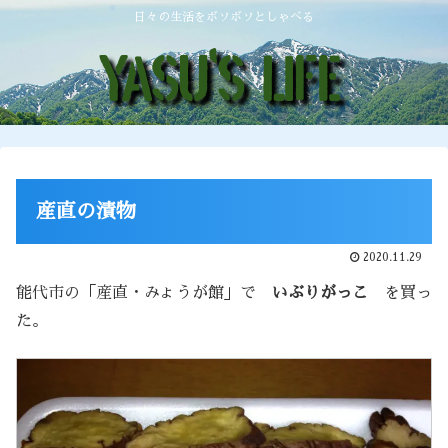
日々の生活をボソボソとしゃべる
産直の漬物
2020.11.29
能代市の「産直・みょうが館」で
いぶりがっこ
を買っ
た。