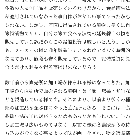
数百万円のお金が掛かるだろう。 考えてみれば、不特定
多数の人に加工品を販売しているわけだから、食品衛生法
が適用されていなかった事自体がおかしい事であったかも
しれない。しかし、産直に出品されている漬物の多くは自
家製漬物であり、自分の家で食べる漬物の延長線上の物を
販売している訳だからこの設備投資は厳しいと思う。しか
も、メーカーの様に通年製造しているわけではなく時期的
な物であり、値段も安く販売しているので、設備投資に見
合うだけの利益を得る事は出来ないだろう。
数年前から直売所に加工場が作られる様になってきた。加
工場から直売所で販売される漬物・菓子類・惣菜・弁当な
どを製造している様です。それにより、以前より多くの種
類の加工品が並ぶ様になった直売所もある。そこには、食
品衛生法改正に対応するためもあったかもしれない。しか
し加工場は広いものではなく、以前の様に各農家からの持
ち込みがなくなる事によって味が画一化され、物を選ぶ楽