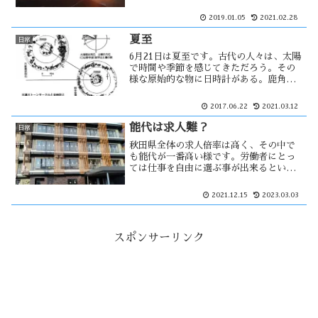
見え気味に感じたが、登り始めて数分後
には厚い雲の中に消えていった。正月番
2019.01.05
2021.02.28
組の途中に地元企業の短いCMが流れ
る。以前はBGMに春の海が多かった
夏至
日常
が・・
6月21日は夏至です。古代の人々は、太陽
で時間や季節を感じてきただろう。その
様な原始的な物に日時計がある。鹿角市
に大湯環状列石という国内最大のストー
ンサークルがあり、その中に日時計状組
2017.06.22
2021.03.12
石が作られていて夏至を知っていたと推
測されている。
能代は求人難？
日常
秋田県全体の求人倍率は高く、その中で
も能代が一番高い様です。労働者にとっ
ては仕事を自由に選ぶ事が出来るとい
う、とても良い環境に見える。しかし、
人気のない職種がその倍率を押し上げて
2021.12.15
2023.03.03
いて、先日オープンしたイオンタウン能
代もその要因になっている様な・・・
スポンサーリンク