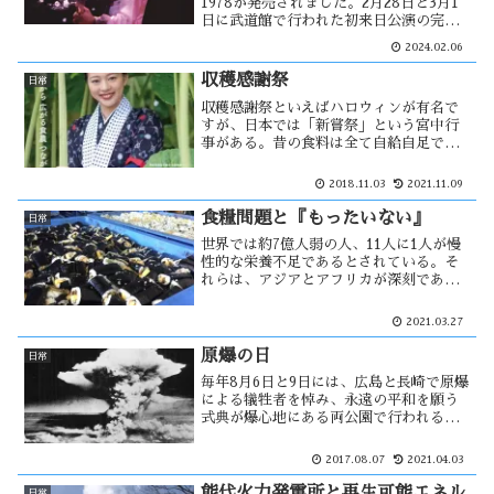
1978が発売されました。2月28日と3月1
日に武道館で行われた初来日公演の完全
収録アルバムです。このコンサートには
2024.02.06
自分も見に行く事が出来るはずだった。
しかし、行く事が出来ない理由が・・
収穫感謝祭
日常
収穫感謝祭といえばハロウィンが有名で
すが、日本では「新嘗祭」という宮中行
事がある。昔の食料は全て自給自足であ
り気象にも大きく左右されたと思うか
ら、穀物を敬う事に特別な意味があった
2018.11.03
2021.11.09
のだと思う。毎年 秋田県種苗交換会が行
われており、今年は秋田市が当番・・・
食糧問題と『もったいない』
日常
世界では約7億人弱の人、11人に1人が慢
性的な栄養不足であるとされている。そ
れらは、アジアとアフリカが深刻である
とされている。反対に、先進国では飽食
状態にある。その結果フードロスが発生
2021.03.27
し、これらの「もったいない」という思
いからフードバンクが・・
原爆の日
日常
毎年8月6日と9日には、広島と長崎で原爆
による犠牲者を悼み、永遠の平和を願う
式典が爆心地にある両公園で行われる。
今年の広島原爆の日を前に国連では７月
７日に「核兵器禁止条約」が採択され、
2017.08.07
2021.04.03
その条約の文言に「hibakusha」という
日本語の固有名詞が使われた。
能代火力発電所と再生可能エネル
日常