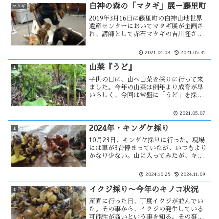
白神の森の「マタギ」展ー藤里町
マタギ
2019年3月16日に藤里町の白神山地世界
遺産センターにおいてマタギ展が企画さ
れ、講師として赤石マタギの吉川隆さん
の講演が行われた。その中で、金沢マタ
ギの事を初めて知った。能代山本にも、
2021.04.08
2021.05.31
かつては山窟が居たと聞いた事があっ
た。山窟の存在とマタギとの関係
山菜『うど』
山
は・・・
子供の日に、山へ山菜を採りに行って来
ました。今年の山菜は例年より成育が早
いらしく、今回は常盤に「うど」を採り
に行く事に決めました。ウドは急斜面で
土の柔らかい所に良く育つため、採取は
2021.05.07
楽なものとは思えません。ウドは群生し
ている事が多く、その中から太目の物
2024年・キンダケ採り
山
を・・
10月23日、キンダケ採りに行った。現場
には車が3台停まっていたが、いつもより
かなり少ない。山に入ってみたが、キン
ダケは少ししか採れないが以外だった事
にイクジがまだ採れた。去年の実績から
2024.10.25
2024.11.09
も、まだ早い。この日は雨降りで、それ
が悲劇を・・・
イクジ採り〜今年のキノコ状況
山
産直に行った日、丁度イクジが並んでい
た。その事から、イクジの発生している
可能性が高いという事を知る。その事が