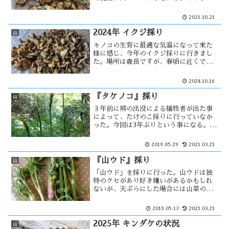
新聞に載ったため、多くの収穫が期待出
来る場所は人が多く出ると考え、八峰町
2021.10.21
へ採りに行く事にした。予想外の収穫で
あったため、今度は三種町へ採りに・・
2024年 イクジ採り
山
キノコの生育に最適な気温になって来た
様に感じ、今年のイクジ採りに行きまし
た。場所は森岳ですが、春頃に近くで熊
の目撃情報があった。すでに先客があ
り、何か採取された後を追う形になって
2024.10.16
しまった。それでも、ポツポツと・・・
『タケノコ』採り
山
３年前に熊の出没による犠牲者が出た事
によって、たけのこ採りに行っていなか
った。今回は3年ぶりという事になる。ま
だ早かったのか収穫は散々な中、竹藪に
竹の花の蕾を見つけた。百年に一度咲く
2019.05.29
2021.03.21
とも言われ、大災害の前兆ともされてい
る。何か、不吉な・・
『山ウド』採り
山
「山ウド」を採りに行った。山ウドは独
特のクセがあり好き嫌いがあるかもしれ
ないが、天ぷらにした場合には山菜の王
様と言われるタラの芽より美味しいと思
う。期待した程の収穫はなかったが、採
2019.05.13
2021.03.21
らないと決めていたゼンマイが多く生え
ていた。あると採ってしまうのは・・
2025年 キンダケの状況
山