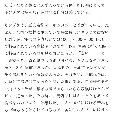
んぽ・だまこ鍋には必ず入っている物。能代衆にとって、
キンダケは特別な存在の様に自分は感じている。
キンダケは、正式名称を「キシメジ」と呼ばれている。た
ぶん、全国の松林に生えていて特に珍しいキノコではない
と思うが、能代の産直などでは100ｇ・500〜600円ほど
で販売されている高級キノコです。以前 青森に行った時
に販売されているのを見た事があるが、「安い！」 と、
目を疑った。青森県ではあまり食べないキノコなのだろう
か？ 20年位前だろうか、青森県の十三湖でキンダケが
多く採れるという情報が入った。それを聞いた能代衆は、
大挙して採取に向かったと聞いた事がある。自分達のその
一員であったが、騒ぎの後で向かったから収穫はほとんど
ゼロに近かった。その時に、青森県民はキンダケをあまり
食べないのでは？ と感じた。 キシメジにはほろ苦みを
もつ物もあるとされているので、美味しいキノコにはラン