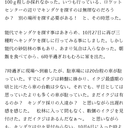
100ｇ程しか採れなかった。いつも行っている、ロケット
センターの辺りでキンダケを探すのは無理なのだろう
か？ 別の場所を探す必要がある！ と、その時思った。
能代でキンダケを探す事はあきらめ、10月27日に再び三
種町へキンダケを探しに行ってみる事にしました。しかし
能代の砂防林の事もあり、あまり気合は入らなかった。朝
飯を食べてから、6時半過ぎおもむろに家を出た。
7時過ぎに現場へ到着したが、駐車場には20台程の車が駐
っていた。すでにイクジは終盤に掛かり、イクジ最盛期の
頃と比べたら車の台数は少ない。それでも、平日としては
思っていたよりも多くの車が駐っていた。まだイクジは有
るのか？ キンダケ採りの人達か？ と思いながら出遅れ
感を感じた。 松林に入って間もなく、数個のイクジを見
付けた。まだイクジはあるんだなぁ〜。 と思いながら
も、キンダケは中々見付からない。10月6日に入った時よ