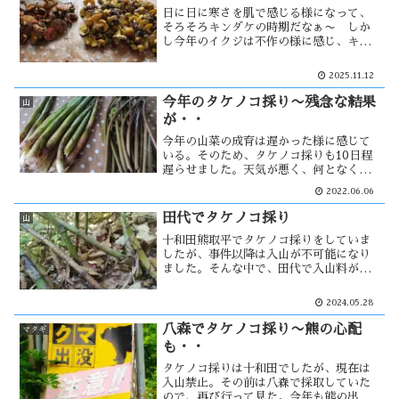
日に日に寒さを肌で感じる様になって、
そろそろキンダケの時期だなぁ〜 しか
し今年のイクジは不作の様に感じ、キン
ダケも同様か？ 入山者は少なく、産直
での販売も少ない。やはり不作なのだろ
2025.11.12
うか・・
今年のタケノコ採り〜残念な結果
山
が・・
今年の山菜の成育は遅かった様に感じて
いる。そのため、タケノコ採りも10日程
遅らせました。天気が悪く、何となく気
が乗らず出発も遅れた。しかし現地では
2022.06.06
雨も上がり、タケノコもそれなりに見え
る。今回はある程度の収穫量を確保出来
田代でタケノコ採り
山
る！ と思った時・・・
十和田熊取平でタケノコ採りをしていま
したが、事件以降は入山が不可能になり
ました。そんな中で、田代で入山料が徴
収されなくなった事を知った。田代はタ
ケノコの宝庫である事を知っていたので
2024.05.28
行ってみた。その頃、十和田で熊に人が
襲われ・・・
八森でタケノコ採り〜熊の心配
マタギ
も・・
タケノコ採りは十和田でしたが、現在は
入山禁止。その前は八森で採取していた
ので、再び行って見た。今年も熊の出没