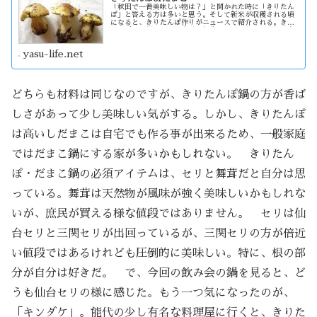
「秋田で一番美味しい物は？」と聞かれた時に「きりたん
ぽ」と答える方は多いと思う。そして新米が収穫される頃
になると、きりたんぽ作りがニュースで紹介される。きり
たんぽに必須なのが比内鶏・舞茸・セリであるが、能代衆
はキンダケが必須アイテム・・・？
yasu-life.net
どちらも材料は同じなのですが、きりたんぽ鍋の方が香ば
しさがあって少し美味しい気がする。しかし、きりたんぽ
は高いしだまこは自宅でも作る事が出来るため、一般家庭
ではだまこ鍋にする家が多いかもしれない。 きりたん
ぽ・だまこ鍋の必須アイテムは、セリと舞茸だと自分は思
っている。舞茸は天然物が風味が強く美味しいかもしれな
いが、庶民が買える様な値段ではありません。 セリは仙
台セリと三関セリが出回っているが、三関セリの方が倍近
い値段ではあるけれども圧倒的に美味しい。特に、根の部
分が自分は好きだ。 で、今回の飲み会の鍋を見ると、ど
うも仙台セリの様に感じた。もう一つ気になったのが、
「キンダケ」。能代の少し有名な料理屋に行くと、きりた