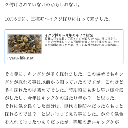
ク付けされていないのかもしれない。
10月6日に、三種町へイクジ採りに行って来ました。
イクジ採り〜今年のキノコ状況
産直に行った日、丁度イクジが並んでいた。その事から、
イクジの発生している可能性が高いという事を知る。その
事が新聞に載ったため、多くの収穫が期待出来る場所は人
が多く出ると考え、八峰町へ採りに行く事にした。予想外
の収穫であったため、今度は三種町へ採りに・・
yasu-life.net
その際に、キンダケが多く採れました。この場所でもキン
ダケが採れる事は以前から知っていたのですが、これほど
多く採れたのは初めてでした。時期的にも少し早い様な気
がしたし、今年はキンダケの当たり年か？ と思った。
それに気を良くした自分は、能代の砂防林だったらもっと
採れるのでは？ と思い行って見る事にした。かなり気合
を入れて行ったつもりだったが、程度の悪いキンダケが