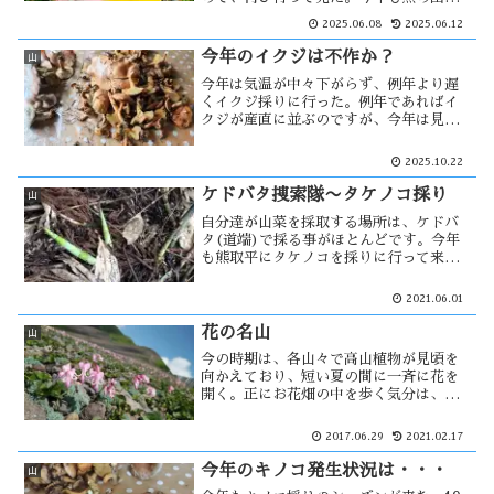
が多いので、熊注意の看板は嫌な感じが
2025.06.08
2025.06.12
する。20年以上のブランクで山は大きく
変り、果たしてタケノコはあるのか・・
今年のイクジは不作か？
山
今年は気温が中々下がらず、例年より遅
くイクジ採りに行った。例年であればイ
クジが産直に並ぶのですが、今年は見え
ない。何か、不作の予感が。それでもい
つもの場所へイクジ採りに向かう。しか
2025.10.22
し駐車場には車が少なく、嫌な予感
が・・・
ケドバタ捜索隊〜タケノコ採り
山
自分達が山菜を採取する場所は、ケドバ
タ(道端)で採る事がほとんどです。今年
も熊取平にタケノコを採りに行って来ま
した。ここは5年前に凄惨な事件が発生し
た場所で、それ以降中々良い日に当たら
2021.06.01
なかった。今年の山菜の成育は一週間ほ
ど早いという事で、例年より早めに・・
花の名山
山
今の時期は、各山々で高山植物が見頃を
向かえており、短い夏の間に一斉に花を
開く。正にお花畑の中を歩く気分は、今
までの登りの苦痛を忘れさせる程心地よ
いものだ。秋田県には多くの山が有りま
2017.06.29
2021.02.17
すが、森吉山と秋田駒ヶ岳は比較的近場
にあり高山植物の宝庫で・・
今年のキノコ発生状況は・・・
山