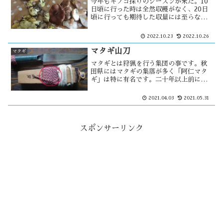
今年もキノコ採りのシーズンが来た。10
日頃に行った時は全然収穫がなく、20日
頃に行っても期待した収量には至らなか
った。今年はキノコの不作年なのだろう
か？今年の天候は不順だとされている。
2022.10.23
2022.10.26
その影響がキノコにもあって、このまま
シーズンが終わって不作年になるか・・
マタギ山刀
マタギ
マタギとは狩猟を行う集団の事です。秋
田県にはマタギの集落が多く「阿仁マタ
ギ」は特に有名です。二十年以上前に、
現役のマタギでもある「故三代目西根正
剛」からマタギ山刀を購入しました。
2021.04.03
2021.05.31
色々と使い易い様にしたつもりですが、
一般的には実用的に程遠い存在かもしれ
ない。
スポンサーリンク