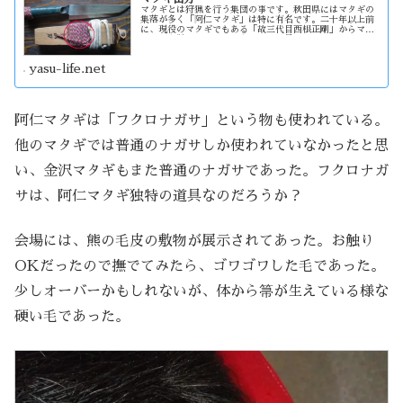
マタギとは狩猟を行う集団の事です。秋田県にはマタギの
集落が多く「阿仁マタギ」は特に有名です。二十年以上前
に、現役のマタギでもある「故三代目西根正剛」からマタ
ギ山刀を購入しました。色々と使い易い様にしたつもりで
すが、一般的には実用的に程遠い存在かもしれない。
yasu-life.net
阿仁マタギは「フクロナガサ」という物も使われている。
他のマタギでは普通のナガサしか使われていなかったと思
い、金沢マタギもまた普通のナガサであった。フクロナガ
サは、阿仁マタギ独特の道具なのだろうか？
会場には、熊の毛皮の敷物が展示されてあった。お触り
OKだったので撫でてみたら、ゴワゴワした毛であった。
少しオーバーかもしれないが、体から箒が生えている様な
硬い毛であった。