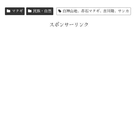
マタギ
民族・自然
白神山地、赤石マタギ、吉川隆、サンカ
スポンサーリンク