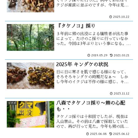
くイクジ採りに行った。例年であればイ
クジが産直に並ぶのですが、今年は見え
ない。何か、不作の予感が。それでもい
つもの場所へイクジ採りに向かう。しか
2025.10.22
し駐車場には車が少なく、嫌な予感
が・・・
『タケノコ』採り
山
３年前に熊の出没による犠牲者が出た事
によって、たけのこ採りに行っていなか
った。今回は3年ぶりという事になる。ま
だ早かったのか収穫は散々な中、竹藪に
竹の花の蕾を見つけた。百年に一度咲く
2019.05.29
2021.03.21
とも言われ、大災害の前兆ともされてい
る。何か、不吉な・・
2025年 キンダケの状況
山
日に日に寒さを肌で感じる様になって、
そろそろキンダケの時期だなぁ〜 しか
し今年のイクジは不作の様に感じ、キン
ダケも同様か？ 入山者は少なく、産直
での販売も少ない。やはり不作なのだろ
2025.11.12
うか・・
八森でタケノコ採り〜熊の心配
マタギ
も・・
タケノコ採りは十和田でしたが、現在は
入山禁止。その前は八森で採取していた
ので、再び行って見た。今年も熊の出没
が多いので、熊注意の看板は嫌な感じが
2025.06.08
2025.06.12
する。20年以上のブランクで山は大きく