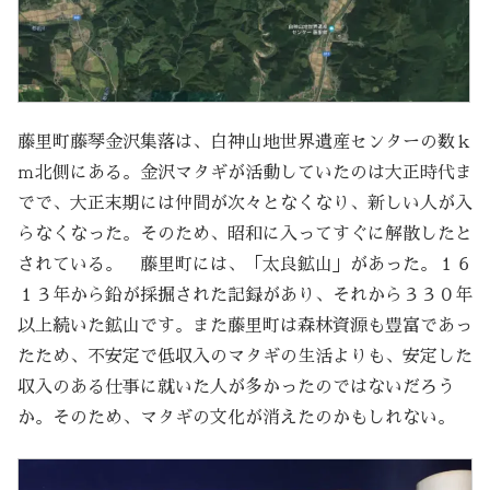
藤里町藤琴金沢集落は、白神山地世界遺産センターの数ｋ
ｍ北側にある。金沢マタギが活動していたのは大正時代ま
でで、大正末期には仲間が次々となくなり、新しい人が入
らなくなった。そのため、昭和に入ってすぐに解散したと
されている。 藤里町には、「太良鉱山」があった。１６
１３年から鉛が採掘された記録があり、それから３３０年
以上続いた鉱山です。また藤里町は森林資源も豊富であっ
たため、不安定で低収入のマタギの生活よりも、安定した
収入のある仕事に就いた人が多かったのではないだろう
か。そのため、マタギの文化が消えたのかもしれない。