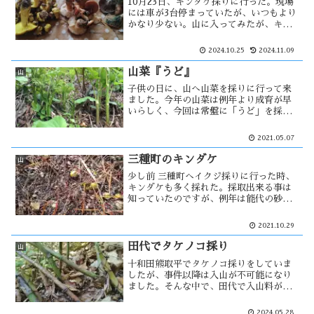
10月23日、キンダケ採りに行った。現場
には車が3台停まっていたが、いつもより
かなり少ない。山に入ってみたが、キン
ダケは少ししか採れないが以外だった事
にイクジがまだ採れた。去年の実績から
2024.10.25
2024.11.09
も、まだ早い。この日は雨降りで、それ
が悲劇を・・・
山菜『うど』
山
子供の日に、山へ山菜を採りに行って来
ました。今年の山菜は例年より成育が早
いらしく、今回は常盤に「うど」を採り
に行く事に決めました。ウドは急斜面で
土の柔らかい所に良く育つため、採取は
2021.05.07
楽なものとは思えません。ウドは群生し
ている事が多く、その中から太目の物
三種町のキンダケ
山
を・・
少し前 三種町へイクジ採りに行った時、
キンダケも多く採れた。採取出来る事は
知っていたのですが、例年は能代の砂防
林で採取している。今年も行ってみたの
ですが、収穫は皆無に近かった。そのた
2021.10.29
め今年は、三種町でキンダケを探す事に
した。思っていたよりも人の出が多
田代でタケノコ採り
山
く・・・
十和田熊取平でタケノコ採りをしていま
したが、事件以降は入山が不可能になり
ました。そんな中で、田代で入山料が徴
収されなくなった事を知った。田代はタ
ケノコの宝庫である事を知っていたので
2024.05.28