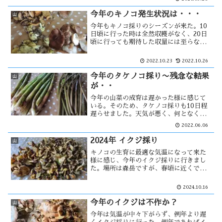
行ってみた。その頃、十和田で熊に人が
襲われ・・・
今年のキノコ発生状況は・・・
山
今年もキノコ採りのシーズンが来た。10
日頃に行った時は全然収穫がなく、20日
頃に行っても期待した収量には至らなか
った。今年はキノコの不作年なのだろう
か？今年の天候は不順だとされている。
2022.10.23
2022.10.26
その影響がキノコにもあって、このまま
シーズンが終わって不作年になるか・・
今年のタケノコ採り〜残念な結果
山
が・・
今年の山菜の成育は遅かった様に感じて
いる。そのため、タケノコ採りも10日程
遅らせました。天気が悪く、何となく気
が乗らず出発も遅れた。しかし現地では
2022.06.06
雨も上がり、タケノコもそれなりに見え
る。今回はある程度の収穫量を確保出来
2024年 イクジ採り
山
る！ と思った時・・・
キノコの生育に最適な気温になって来た
様に感じ、今年のイクジ採りに行きまし
た。場所は森岳ですが、春頃に近くで熊
の目撃情報があった。すでに先客があ
り、何か採取された後を追う形になって
2024.10.16
しまった。それでも、ポツポツと・・・
今年のイクジは不作か？
山
今年は気温が中々下がらず、例年より遅