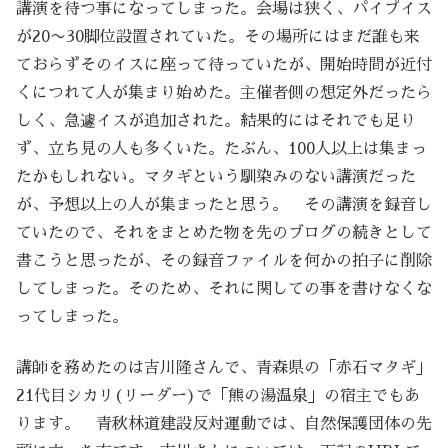
講演を待つ事になってしまった。会場は狭く、パイプイス
が20〜30脚位設置されていた。その場所にはまだ誰も来
ておらずそのイスに座って待っていたが、開始時間が近付
くにつれて人が集まり始めた。主催者側の想定外だったら
しく、急遽イスが追加された。結果的にはそれでも足り
ず、立ち見の人も多くいた。たぶん、100人以上は集まっ
たかもしれない。マタギという馴染みのない講演だった
が、予想以上の人が集まったと思う。 その講演を録音し
ていたので、それをまとめた物を先のブログの続きとして
書こうと思ったが、その録音ファイルを何かの拍子に削除
してしまった。そのため、それに関しての事を書けなくな
ってしまった。
講師を務めたのは吉川隆さんで、青森県の「赤石マタギ」
21代目シカリ(リーダー)で「熊の湯温泉」の宿主でもあ
ります。 青秋林道建設反対運動では、自然保護団体の先