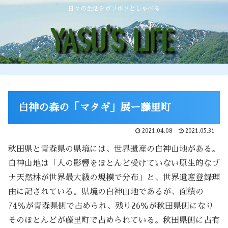
日々の生活をボソボソとしゃべる
白神の森の「マタギ」展ー藤里町
2021.04.08
2021.05.31
秋田県と青森県の県境には、世界遺産の白神山地がある。
白神山地は「人の影響をほとんど受けていない原生的なブ
ナ天然林が世界最大級の規模で分布」と、世界遺産登録理
由に記されている。県境の白神山地であるが、面積の
74％が青森県側で占められ、残り26％が秋田県側になり
そのほとんどが藤里町で占められている。秋田県側に占有