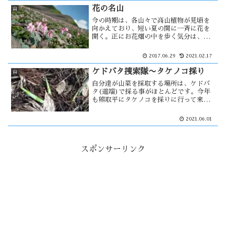
変り、果たしてタケノコはあるのか・・
花の名山
山
今の時期は、各山々で高山植物が見頃を
向かえており、短い夏の間に一斉に花を
開く。正にお花畑の中を歩く気分は、今
までの登りの苦痛を忘れさせる程心地よ
いものだ。秋田県には多くの山が有りま
2017.06.29
2021.02.17
すが、森吉山と秋田駒ヶ岳は比較的近場
にあり高山植物の宝庫で・・
ケドバタ捜索隊〜タケノコ採り
山
自分達が山菜を採取する場所は、ケドバ
タ(道端)で採る事がほとんどです。今年
も熊取平にタケノコを採りに行って来ま
した。ここは5年前に凄惨な事件が発生し
た場所で、それ以降中々良い日に当たら
2021.06.01
なかった。今年の山菜の成育は一週間ほ
ど早いという事で、例年より早めに・・
スポンサーリンク