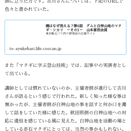
頭に立った方です。吉川さんについては、下記のURLで
色々と書かれていた。
淵はなぜ消える？第6話 ダムと白神山地のマタ
ギ・シカリ ～その1～ 山本喜浩会員
東京鮎毛バリ釣り研究会の広報サイト
to-ayukebari.life.coocan.jp
また「マタギに学ぶ登山技術」では、記事中の実演者とし
て出ている。
講師としては慣れていないのか、主催者側が進行して吉川
さんが語るという感じで行われた。新しく知った様な事は
無かったが、主催者側が白神山地の事を話すと何か口を濁
して話をしていた様に感じた。秋田県側の白神山地への対
応に遺恨を感じている風に見えた。白神山地を活動の場と
している赤石マタギにとっては、当然の事かもしれない。