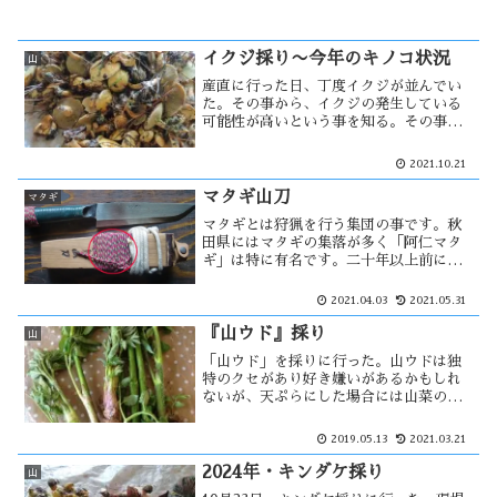
イクジ採り〜今年のキノコ状況
山
産直に行った日、丁度イクジが並んでい
た。その事から、イクジの発生している
可能性が高いという事を知る。その事が
新聞に載ったため、多くの収穫が期待出
来る場所は人が多く出ると考え、八峰町
2021.10.21
へ採りに行く事にした。予想外の収穫で
あったため、今度は三種町へ採りに・・
マタギ山刀
マタギ
マタギとは狩猟を行う集団の事です。秋
田県にはマタギの集落が多く「阿仁マタ
ギ」は特に有名です。二十年以上前に、
現役のマタギでもある「故三代目西根正
剛」からマタギ山刀を購入しました。
2021.04.03
2021.05.31
色々と使い易い様にしたつもりですが、
一般的には実用的に程遠い存在かもしれ
『山ウド』採り
山
ない。
「山ウド」を採りに行った。山ウドは独
特のクセがあり好き嫌いがあるかもしれ
ないが、天ぷらにした場合には山菜の王
様と言われるタラの芽より美味しいと思
う。期待した程の収穫はなかったが、採
2019.05.13
2021.03.21
らないと決めていたゼンマイが多く生え
ていた。あると採ってしまうのは・・
2024年・キンダケ採り
山