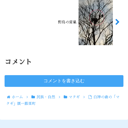
野鳥の営巣
コメント
コメントを書き込む
ホーム
民族・自然
マタギ
白神の森の「マ
タギ」展ー藤里町