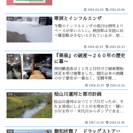
され、おもしろく見ている。人であれ動
物であれ、ハプニングは誰にでも起こり
2019.02.20
2021.03.06
うる。中にはふざけた動画を投稿し世間
の迷惑になる物もある。
寒波とインフルエンザ
日常
今期のインフルエンザの流行は例年より
ペースが早いらしい。秋田県は全国に比
べ罹患数が少ないとされているが、地元
紙には連日の様に記事になっている。日
本へは最大級の寒波が襲っているが、イ
2018.01.25
2021.02.23
ンフルエンザの流行もそれの影響なのだ
ろうか？現在は風邪の進行中で・・・
『楽泉』の破産〜２６０年の歴史
日常
に幕〜
西村醸造店が１１月２日付けで破産開始
決定を受け廃業をした。能代山本の酒蔵
の中で歴史が一番古く、宝暦年間
(1751~64年)創業となっている。当時は
2018.11.19
2021.11.16
近江商人系の酒が広まり、能代にも北前
船によって運ばれた。秋田県では珍しい
桧山川運河と都市計画
日常
近江系の酒蔵です。歴史の古い酒蔵がな
桧山川運河はかつてドブ川だったが、そ
ぜ・・
れを清流にしようと川を埋め立て・細い
小川を作り・米代川からポンプで水を吸
い上げ水流を作る様になった。岸には桜
の木を植え、清流公園として活用するは
2017.11.10
2021.11.05
ずだった。清流化計画も都市計画の一つ
と思うが、果たしていつになるの
飽和状態？ ドラッグストアー
日常