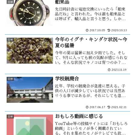
雪模様で・・・
舶来品
日常
先日時計店に電池交換にいったら「舶来
品だね」と言われた。今は誰も舶来品と
は呼ばず、輸入品と言うと思う。しか
し、舶来品と聞くと高級感を覚える。い
くらご年配の方でも、中国製を舶来品と
2017.10.05
2020.10.13
は呼ばないだろう。東京土産にはタバコ
が喜ばれた。それほど輸入品には憧れ
今年のイグチ・キンダケ状況〜今
日常
が・・
夏の猛暑
今年の夏は猛暑に加え少雨でした。そし
て、9月に入っても秋の気配が感じられな
い。そんな状況でキノコは育つのか？期
待を持たず、イグチ・キンダケ採りに行
2023.11.19
きました。結果は・・・ 猛暑とキノコ
生育の関係は？・・ 猛暑による農家へ
学校統廃合
日常
の影響は・・
近年、学校の統廃合が急速に思える。子
供の人口が減少している状況では当然あ
りうる事ではあるが、それにしても急に
進んだ様に感じる。能代市でも１０年程
前から学校の統廃合が進み、母校が２０
2017.06.17
2021.02.11
０７年３月３１日に廃校になった。かつ
ては市内で1〜2番の児童数であった
おもしろ動画に感じる
日常
が・・
YouTube等の投稿サイトには「おもしろ
動画」というモノが多く掲載されてい
る。それを集めたモノがテレビでも放送