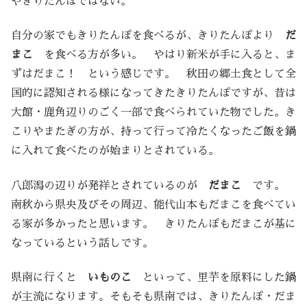
やきりたんぽではない。
自分の家でもきりたんぽを食べるが、きりたんぽより
だ
まこ
を食べる方が多い。 やはり新米が手に入ると、ま
ずはだまこ！ という感じです。 秋田の郷土食として全
国的に認知される様になってきたきりたんぽですが、昔は
大館・鹿角辺りのごく一部で食べられていた物でした。き
こりやまたぎの方が、持って行って冷たくなったご飯を鍋
に入れて食べたのが始まりとされている。
八郎潟の辺りが発祥とされているのが
だまこ
です。
南秋から県央及びその周辺、能代山本もだまこを食べてい
る家が多かったと思います。 きりたんぽもだまこが基に
なっているという話しです。
県南に行くと
いものこ
といって、里芋を原料にした鍋
が主流になります。そもそも県南では、きりたんぽ・だま