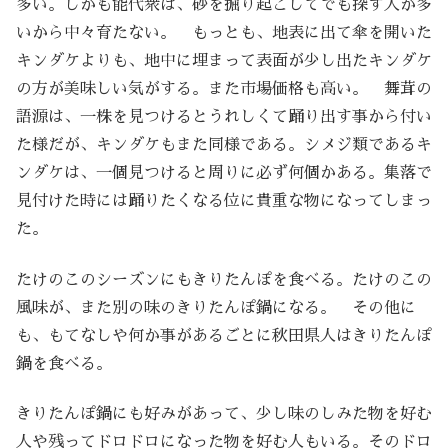
多い。しかも能代衆は、砂を掘り起こしてでも探す人が多
いから中々育たない。 もっとも、地表に出て傘を開いた
キンダケよりも、地中に埋まって表面が少し出たキンダケ
の方が美味しい気がする。また市場価格も高い。 舞茸の
語源は、一株を見つけるとうれしくて踊り出す事から付い
た様だが、キンダケもまた同様である。シメジ類であるキ
ンダケは、一個見つけると周りに必ず何個かある。集落で
見付けた時には踊りたくなる位に貴重な物になってしまっ
た。
たけのこのシーズンにもきりたんぽを食べる。たけのこの
風味が、また別の味のきりたんぽ鍋になる。 その他に
も、もてなしや何か事があるごとに秋田県人はきりたんぽ
鍋を食べる。
きりたんぽ鍋にも好みがあって、少し味のしみた物を好む
人や残ってドロドロになった物を好む人もいる。そのドロ