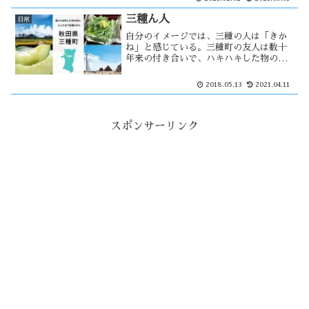
巻きが主流と思っている。我が家ではそ
の様な事は一切行わないが・・・
三種ん人
日常
自分のイメージでは、三種の人は「きか
ね」と感じている。三種町の友人は数十
年来の付き合いで、ハキハキした物の言
い方や人当たり良さは能代衆には無いモ
ノを感じた。彼は、消息不明になってい
2018.05.13
2021.04.11
る友人と同姓同名な事に不思議な縁を感
じた。
スポンサーリンク