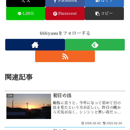
X
Facebook
はてブ
LINE
Pinterest
コピー
666yasuをフォローする
関連記事
初日の出
日常
厳格に言うと、今年になって初めて日の
出を見たという方が正しい。昨日の晩か
ら天気が良く、シンシンと寒い夜だっ
た。今朝の最低気温は、午前７：２０に
マイナス９．２℃を観測した。今期一番
2018.02.02
2021.02.20
の寒さかもしれない。東京では昨日から