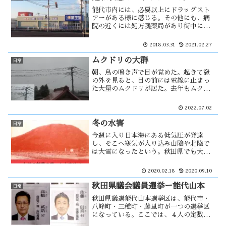
か・・・
能代市内には、必要以上にドラッグスト
アーがある様に感じる。その他にも、病
院の近くには処方箋薬局があり街中にも
処方箋薬局がある。３月３０日に、新規
でドラッグストアーがオープンした。そ
2018.03.31
2021.02.27
れだけ多くても撤退や閉店という話を聞
かないが、採算は・・
ムクドリの大群
日常
朝、鳥の鳴き声で目が覚めた。起きて窓
の外を見ると、目の前には電線に止まっ
た大量のムクドリが居た。去年もムクド
リの群れを確認したが、今年は数倍に増
えた感じがする。地球温暖化で、能代も
2022.07.02
ムクドリの住みよい環境になったのだろ
うか？ムクドリは益鳥とされている
冬の水害
日常
が・・
今週に入り日本海にある低気圧が発達
し、そこへ寒気が入り込み山陰や北陸で
は大雪になったという。秋田県でも大荒
れの天気となり、雨が降った影響で小規
模な水害が発生した。昭和２０年３月２
2020.02.18
2020.09.10
２日に青森県で雪解けによる大規模水害
が発生し、住民のほとんどが亡くなった
秋田県議会議員選挙ー能代山本
日常
悲惨な事件。
秋田県議選能代山本選挙区は、能代市・
八峰町・三種町・藤里町が一つの選挙区
になっている。ここでは、４人の定数に
対し５人が立候補をした。良くいえば