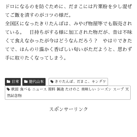
ドロになるのを防ぐために、だまこには片栗粉を少し混ぜ
てご飯を潰すのがコツの様だ。
全国区になったきりたんぽは、みやげ物屋等でも販売され
ている。 日持ちがする様に加工された物だが、昔は不味
くて食えなかったが今はどうなんだろう？ やはりできた
てで、ほんのり温かく香ばしい匂いがただようと、思わず
手に取りたくなってしまう。
日常
能代山本
きりたんぽ、だまこ、キンダケ
秋田 食べる ニュース 原料 製造 たけのこ 美味しい シーズン スープ 天
然記念物
スポンサーリンク