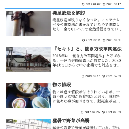
「少数激戦」でも何か盛り上がりに欠け
2019.04.07
2021.03.17
る様に感じる。これだったら、定数を減
らしてもいいのではないだろうか。
衛星放送を解約
日常
衛星放送が映らなくなった。アンテナレ
ベルの確認法が書かれていたので確認し
たら、全て0レベルで全然受信されていな
い。家中のテレビが視聴不能であるた
め、アンテナが原因であると考えられ
2021.02.11
2021.05.31
た。アンテナは角度がズレると受信出来
なくなる。その事で思い当たる節
『セキト』と、働き方改革関連法
日常
が・・・
2018年に「働き方改革関連法」と呼ばれ
る、一連の労働法改正が成立した。2020
年4月1日からは中小企業でも対応をせま
られる。市内に、セキトという和洋菓子
店があり、経営の安定している企業と思
2019.06.12
2021.04.09
うが、上町本店の一時休業の記事が載っ
た。法律遵守のためには・・
物の値段
日常
物には色々値段が付けられているが、一
番不透明な物が飲食物だと思う。原材料
に色々な事が加味されて、販売主が自由
に設定出来る。しかし自分が再現をしよ
うと試みても、絶対に同じ味を出す事が
2017.09.28
2021.02.09
出来ない。材料を全て同じ物にしても何
かが違う。それがプロの味なんだろうな
猛暑で野菜が高騰
日常
ぁ。
猛暑の影響で野菜が高騰している。能代