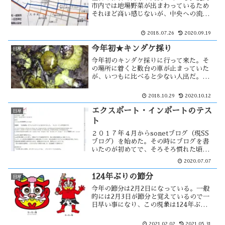
市内では地場野菜が出まわっているため
それほど高い感じないが、中央への流通
が多くなると影響が出て来ると思う。多
少の見た目が悪くても、直売所が大きな
2018.07.26
2020.09.19
助けになる。地球温暖化が進む中、野菜
を全て工場で生産をしてはどうだろう
今年初★キンダケ採り
日常
か？
今年初のキンダケ採りに行って来た。そ
の場所に着くと数台の車が止まっていた
が、いつもに比べると少ない人出だ。キ
ンダケが希少化して随分経ち、キンダケ
よりも採る人の数の方が多いとまで言わ
2018.10.29
2020.10.12
れる。昔ほど採れなくなった原因は、高
値で取引されるためそれを商売にしてい
エクスポート・インポートのテス
日常
る人も。
ト
２０１７年４月からsonetブログ（現SS
ブログ）を始めた。その時にブログを書
いたのが初めてで、そろそろ慣れた頃と
思いwordpressを始める事にした。 と
2020.07.07
は言っても、無料ブログはどこも簡単に
始める事が出来、設定は全てブログサイ
124年ぶりの節分
日常
トで決めら...
今年の節分は2月2日になっている。一般
的には2月3日が節分と覚えているので一
日早い事になり、この現象は124年ぶりに
なるそうです。節分にまつわる風習は多
くあると思うが、豆まき・イワシ・恵方
2021.02.02
2021.05.31