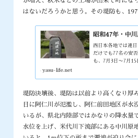
が増え、秋木などの工場が出来て町にな
はないだろうかと思う。その堤防も、197
昭和47年・中
西日本各地では連日
だけでも77名の安
も、7月3日〜7月1
命名された災害が起
yasu-life.net
堤防決壊後、堤防は以前より高くなり厚みも
日に阿仁川が氾濫し、阿仁前田地区が水
いるが、県北内陸部ではかなりの降水量
水位を上げ、米代川下流部にある中川原
いると、1ｍ位下の所まで濁流が迫り今