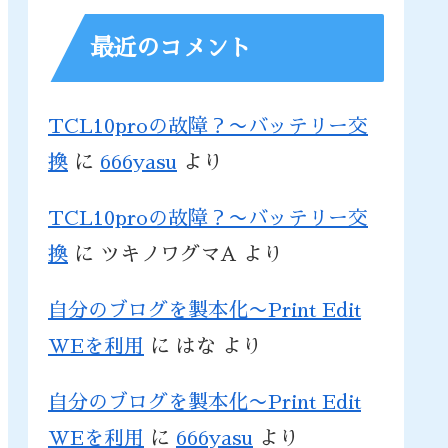
最近のコメント
TCL10proの故障？〜バッテリー交
換
に
666yasu
より
TCL10proの故障？〜バッテリー交
換
に
ツキノワグマA
より
自分のブログを製本化〜Print Edit
WEを利用
に
はな
より
自分のブログを製本化〜Print Edit
WEを利用
に
666yasu
より