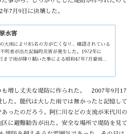
った事から、しっかりとした堤防が作られたので
2年7月9日に決壊した。
川原水害
の大雨により85名の方が亡くなり、確認されている
否不明者が出た記録的災害が発生した。1972年に
5日まで雨が降り続いた事による昭和47年7月豪雨と
きている。中川原水害はその時に発生した。
増し丈夫な堤防に作られた。 2007年9月17
没した。能代は大した雨では無かったと記憶して
であったのだろう。阿仁川などの支流が米代川の
地区に避難勧告が出た。安全な場所で堤防を見て
にも堤防を超えそうな雰囲気であった。その日は