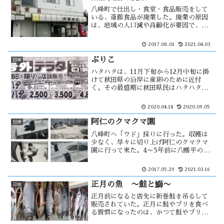
が・・
八峰町で仕出し・食堂・食品販売をして
いる、斎藤食品が廃業した。廃業の原因
は、地域の人口減や高齢化が要因で、主
力である仕出しの売上の減少が大きな原
因です。ここは、年に数回程利用する美
2017.08.01
2021.04.03
味しい店だったので、ナゼ？という感じ
で驚きました。仕出し業の斜陽の原因
ぶりこ
日常
は・・
ハタハタは、11月下旬から12月中旬に掛
けて秋田県の沿岸に産卵のために近付
く。その最盛期に秋田県民はハタハタを
狂喜乱舞して購入する。そのハタハタに
価値のあるのが「ぶりこ」と呼ばれる卵
2020.04.14
2020.09.05
です。そのため、オスとメスではその価
値に大きな違いがある。
阿仁のクマクマ園
日常
八峰町へ「ウド」採りに行った。収穫は
少なく、早々に切り上げ阿仁のクマクマ
園に行って来た。4〜5年前に八幡平のク
マ牧場で事故の発生で閉鎖し、そこの熊
がクマクマ園に引き取られた。檻越しに
2017.05.29
2021.03.16
見れば愛嬌があって可愛いが、その実態
は猛獣である。今年初の死亡事故が・・
正月の魚 〜鮭と鰤〜
日常
正月前になると店先に新巻鮭を吊るして
販売されていた。正月に鮭やブリを食べ
る習慣になったのは、かつて鮭やブリが
年とり魚として珍重されていて、正月前