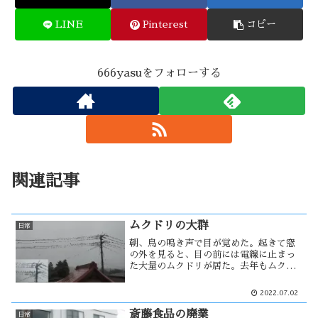
LINE
Pinterest
コピー
666yasuをフォローする
関連記事
ムクドリの大群
日常
朝、鳥の鳴き声で目が覚めた。起きて窓
の外を見ると、目の前には電線に止まっ
た大量のムクドリが居た。去年もムクド
リの群れを確認したが、今年は数倍に増
えた感じがする。地球温暖化で、能代も
2022.07.02
ムクドリの住みよい環境になったのだろ
うか？ムクドリは益鳥とされている
斎藤食品の廃業
日常