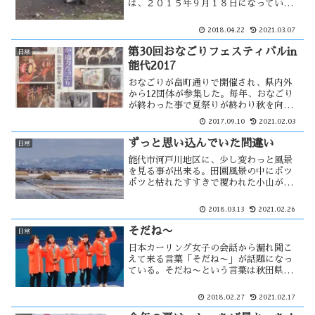
は、２０１５年９月１８日になってい
る。前に見た時よりも大きくなっていた
ので、成長したタヌキだろうか？その姿
2018.04.22
2021.03.07
は、毛並みがボサボサで病気を持ってい
る感じ。ロッキー向能代店が解体・・
第30回おなごりフェスティバルin
日常
能代2017
おなごりが畠町通りで開催され、県内外
から12団体が参集した。毎年、おなごり
が終わった事で夏祭りが終わり秋を向か
える感じになります。おなごりには、天
2017.09.10
2021.02.03
空の不夜城が参加していない。畠町通り
には電線があるので運行が出来ないため
ずっと思い込んでいた間違い
日常
です。その打開策を考えてみた・・
能代市河戸川地区に、少し変わっと風景
を見る事が出来る。田園風景の中にポツ
ポツと枯れたすすきで覆われた小山が見
える。その風景に、象潟の九十九島とオ
ーバーラップした。近くには柏子所貝塚
2018.03.13
2021.02.26
があるため、古代この辺りは海であった
と思われる。しかし、新聞にこの小山の
そだね〜
日常
正体が・・
日本カーリング女子の会話から漏れ聞こ
えて来る言葉「そだね〜」が話題になっ
ている。そだね〜という言葉は秋田県で
も使われるが、その言葉は上品な使われ
方だと思う。 通常は「んだな〜」 という
2018.02.27
2021.02.17
言葉を使う。その言葉に対して・・・