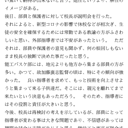
い驚いて納得が出来ないと言う。退任というより、解任の
イメージがある。
後日、部員と保護者に対して校長が説明会を行った。
それによると、新型コロナの影響で休校などが相次ぎ、生
徒の安全を確保するためには常勤である教諭の方がふさわ
しいと思い、外部指導者では不安があったという。 ただ
それは、部員や保護者の意見も聞かず、何の根回しもない
まま校長の独断で決めた事だったと思う。
能工バスケ部には、地元よりも他方から集まる部員の方が
多い。かつて、故加藤廣志監督の頃は、特にその傾向が強
かった。 良い指導者を求めて、もっと技術を向上させよ
うと集まって来る子供達だ。そこには、親元を離れてまで
来たいという決意もあっただろう。 そのため、指導者に
はその役割と責任が大きいと思う。
今後、校長は再検討の考えを示しているが、部員にとって
指導者が変わる事は大きな問題であり、不信感があっては