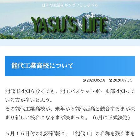
日々の生活をボソボソとしゃべる
能代工業高校について
2020.05.18
2020.09.04
能代市は知らなくても、能工バスケットボール部は知って
いる方が多いと思う。
その能代工業高校が、来年から能代西高と統合する事が決
まり新しい校名になる事が決まった。（6月に正式決定）
５月１６日付の北羽新報に、「能代工」の名称を残す事を