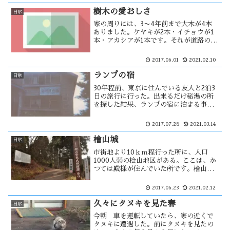
渇に近づいている。以前、ブラタモリで
豊川油田の事が放送された・・・
樹木の愛おしさ
日常
家の周りには、3〜4年前まで大木が4本
ありました。ケヤキが2本・イチョウが1
本・アカシアが1本です。それが道路の拡
張のため、全て撤去される事になった。
幼少の頃から大木だったので、ずいぶん
2017.06.01
2021.02.10
古い木だったと思います。住んでいる土
地は開拓地で・・
ランプの宿
日常
30年程前、東京に住んでいる友人と2泊3
日の旅行に行った。出来るだけ秘湯の所
を探した結果、ランプの宿に泊まる事に
した。そこは、八甲田雪中行軍遭難事件
で陸軍部隊が目指した田代温泉でした。
2017.07.28
2021.03.14
現在の状況を調べると廃業していた。
2018年にはダムの底に・・
檜山城
日常
市街地より10ｋｍ程行った所に、人口
1000人弱の桧山地区がある。ここは、か
つては殿様が住んでいた所です。檜山城
は、1456年に安東氏が築城を開始して
1495年に完了をしたとされている。その
2017.06.23
2021.02.12
後は、多賀谷氏が城代となり1620年に廃
城になった。
久々にタヌキを見た春
日常
今朝 車を運転していたら、家の近くで
タヌキに遭遇した。前にタヌキを見たの