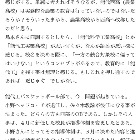
感じがする。単純に考えればそうなるが、能代西高（農業
高校）は実務的な農業の教育は行っていないのではないだ
ろうか？そういった事から、農業高校から西高へ改称した
のだと思う。
島本さんに同調するとしたら、「能代科学工業高校」とか
「能代工実業高校」が思い付くが、なんか語呂が悪い様に
感じる。校名を決める際に、「一方の統合対象校に偏って
はいけない」というコンセプトがあるので、教育的に「能
代工」を残す事は無理と感じる。もしこれを押し通すので
あれば
だじゃぐ
でしかない。
能代工バスケットボール部で、今 問題が起きている。
小野ヘッドコーチが退任し、佐々木教諭が後任になる事が
決まった。どちらの方も同部のOBである。しかしその人
事は、４月に新任した校長が指導体制を変更したとある。
小野さんにとってその指導体制は、３月に決めた内容と違