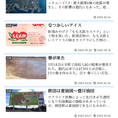
ニチュード7.3・最大震度6強の地震が発
生し、その影響は能代にもあった。地震
はユラユラと大きな揺れに変わり、立っ
ていると目眩すら感じる揺れでした。こ
2021.02.16
の地震は、10年前の東日本大震災の余震
だという。
なつかしいアイス
日常
新潟みやげで「もも太郎カステラ」とい
う物を頂いた。新潟名物の、もも太郎と
いうアイスの味をカステラにした物の様
です。その味は桃の風味ではなく、イチ
ゴ味であった。そのカステラを食べた
2018.05.02
2021.05.31
時、懐かしい味に思えた。その味は「マ
ルホン・みぞれ」と似ている・・
春が来た
日常
3月14日は全県で高校入試の結果が発表さ
れた。能代山本では計501人が合格し、
15の春を向かえた。日々 春らしい天気に
なり、除雪して出来た雪山も見えなくな
ってきた。雨が降った事により雪融け水
2018.03.16
2021.02.26
が加わり、川はかなり増水している。洪
水の心配は無さそうだが・・
秋田は産油国〜豊川油田
日常
ウクライナ状勢によって先行きが不透明
になり石油製品の価格があがっている
が、秋田県は産油国であるにもかかわら
ずその恩恵は一切ない。それは、産出量
が微々たるモノだからだろう。それも枯
2022.03.17
2022.03.18