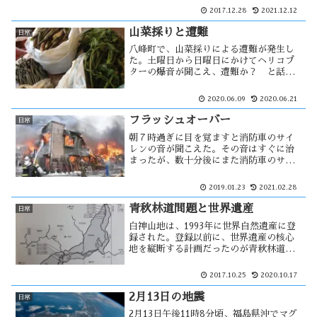
に捕れる大型魚であったための様です。
2017.12.28
2021.12.12
秋田県の正月の魚といえば「ハタハタ寿
司」になる。ハタハタは秋田県民にとっ
山菜採りと遭難
日常
て・・・
八峰町で、山菜採りによる遭難が発生し
た。土曜日から日曜日にかけてヘリコプ
ターの爆音が聞こえ、遭難か？ と話し
ていた。今はタケノコ採りの最盛期で、
その音が頻繁に聞こえる様になるといつ
2020.06.09
2020.06.21
もそう思う。 翌日の新聞には、能代市
の男性が行方不明である事...
フラッシュオーバー
日常
朝７時過ぎに目を覚ますと消防車のサイ
レンの音が聞こえた。その音はすぐに治
まったが、数十分後にまた消防車のサイ
レンが聞こえ望楼のサイレンも鳴り始め
た。このサイレンを聞くのは何十年ぶり
2019.01.23
2021.02.28
だろう。それだけ深刻な火事の様だっ
た。外に出てみると焼け臭い匂いが・・
青秋林道問題と世界遺産
日常
白神山地は、1993年に世界自然遺産に登
録された。登録以前に、世界遺産の核心
地を縦断する計画だったのが青秋林道で
す。青森県側は開発の中止を決定した
が、秋田県側は中止の意志はなかった。
2017.10.25
2020.10.17
そのため、県境まで開発が進む事にな
る。登録された後は・・・
2月13日の地震
日常
2月13日午後11時8分頃、福島県沖でマグ