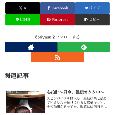
X
Facebook
はてブ
LINE
Pinterest
コピー
666yasuをフォローする
関連記事
心拍計〜只今、健康オタク中〜
健康＆トレーニング
スピンバイクを購入し、最初は楽と感じ
ていましたが続けていると結構キツい。
その効果があってか、数値には前向きな
数字が出る様になった。年も年だしあま
りキツ過ぎるのもどうかと考える様にな