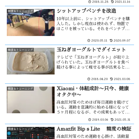
2018.11.28
2021.11.16
り、心拍計を導入する事にした。スマー
トウォッチでも計れるが、値段が高く
シットアップベンチを改造
健康＆トレーニング
て・・・
10年以上前に、シットアップベンチを購
入した。しかし現在は使われず、物置で
ほこりを被っている。それをベンチプレ
ス用に使おうと思い、フラットベンチに
改造して見る事にした。家にある部材で
2020.05.11
2020.09.07
改造したので、見栄えは悪いが結構丈夫
そうに感じる。
玉ねぎヨーグルトでダイエット
健康＆トレーニング
テレビで「玉ねぎヨーグルト」が取り上
げられていた。玉ねぎヨーグルトを食べ
続ける事によって痩せる事が出来るとい
う簡単なダイエット法とされていた。紹
介された方法に少しアレンジを加え、食
2018.04.20
2021.03.08
べやすくして続けている。美味しくない
と継続出来ないからだ。その結果は・・
Xiaomi・体組成計〜只今、健康
健康＆トレーニング
オタク中〜
高血圧対策のためほぼ毎日運動を続けて
いる。運動を意識的に始める様になって
５ヶ月程になるが、その成果もあってか
１０ｋｇ程の減量をする事が出来た。
2019.03.06
2021.05.31
運動を始めるとやはりその成果が気にな
る。家にある体組成計が古い物で数値に
Amazfit Bip s Lite 精度の検証
健康＆トレーニング
バラツキがでた。そこで新たに体組成計
高血圧対策のため運動を心掛け、活動量
を・・