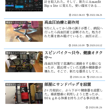
計を取入れた。そして、新たにAmazfit
Bip s lite に変えた。安い端末であるため
その機能が十分であるか調べるため、心
拍数と歩数のセンサーの精度を検証して
2022.04.10
2022.04.21
みました。素人の検証なので専門的な事
は出来ないが・・
高血圧治療と副作用
健康＆トレーニング
9月に入ってから体の調子が悪く、病院へ
行ったら高血圧症と診断された。処方さ
れた薬を飲み続けていると、血圧は正常
値に近い状態まで下がる様になった。し
かし、その直後から腰痛に悩まされる様
2018.10.09
2020.10.12
になった。高血圧に慣れた体に表れた変
調だろうか？その他にも・・
スピンバイク〜只今、健康オタク
健康＆トレーニング
中〜
高血圧対策で意識的に運動をする様にな
ったが、最近使っていた足踏み健康器が
壊れた。そこで、新たな器具としてスピ
ンバイクを導入する事に決めた。これに
2018.11.14
2021.11.16
は嫁さんも食い付いたため、ふたりでや
ろうか！ という事になった。サイクル
部屋にサンドバッグを設置
健康＆トレーニング
メーターが付いていたが、自分仕様に変
2ヶ月程前に、ぶら下がり健康器を設置し
更・・
た。垂直懸垂に利用しようと思ったが、
80ｋｇある体重を持ち上げる事が出来な
かった。そこで、その活用策を考えた結
果、サンドバッグを下げてはどうだろう
2020.08.26