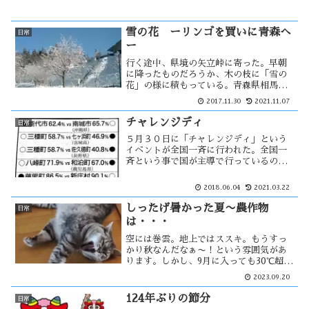
雪の花 ーリンゴを買いに青森へ
日常
ー
行く途中、県境の矢立峠に寄った。早朝
に降ったものだろうか、木の枝に「雪の
花」の様に積もっている。青森県相馬村
の「林檎の森」へ毎年来る。一番の魅力
2017.11.30
2021.11.07
はリンゴの種類が多い事で、食べた事の
ないリンゴを見る事がよくある。こうと
チャレンジディ
日常
くというリンゴを見付けた。こみつ似て
５月３０日に「チャレンジディ」という
いて・・
イベントが全国一斉に行われた。全国一
斉という事で国が主導で行っているのか
と思ったら、笹川スポーツ財団の主催で
行われているイベントの様です。小野清
2018.06.04
2021.03.22
子さんは笹川スポーツ財団の理事長
(2017年・退任)で・・・
しったげ暑かった夏〜農作物
日常
は・・・
空には巻雲。地上ではススキ。もうすっ
かり秋なんだなぁ〜！という雰囲気があ
ります。しかし、9月に入っても30℃超え
の気温が続きまだまだ夏の気配が抜けま
2023.09.20
せん。とにかく、今年の夏は暑かった！
この厚さは農作物にも影響が。新潟県魚
124年ぶりの節分
日常
沼では・・・