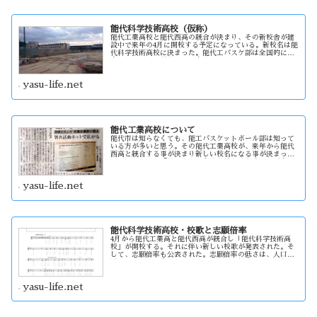
能代科学技術高校（仮称）
能代工業高校と能代西高の統合が決まり、その新校舎が建
設中で来年の4月に開校する予定になっている。新校名は能
代科学技術高校に決まった。能代工バスケ部は全国的に有
名であるが、実質的にその名称はなくなる事になる。
yasu-life.net
能代工業高校について
能代市は知らなくても、能工バスケットボール部は知って
いる方が多いと思う。その能代工業高校が、来年から能代
西高と統合する事が決まり新しい校名になる事が決まっ
た。そんな中で「能代工」の名称を残す事を求める署名活
動を展開されている。
yasu-life.net
能代科学技術高校・校歌と志願倍率
4月から能代工業高と能代西高が統合し「能代科学技術高
校」が開校する。それに伴い新しい校歌が発表された。そ
して、志願倍率も公表された。志願倍率の低さは、人口の
減少による事も多いかもしれない。この統合によって何か
変化があって欲しいが・・
yasu-life.net