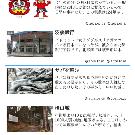
今年の節分は2月2日になっている。一般
的には2月3日が節分と覚えているので一
日早い事になり、この現象は124年ぶりに
なるそうです。節分にまつわる風習は多
くあると思うが、豆まき・イワシ・恵方
2021.02.02
2021.05.31
巻きが主流と思っている。我が家ではそ
の様な事は一切行わないが・・・
羽後銀行
日常
バドミントン女子ダブルス「ナガマツ」
ペアが日本一になったが、彼女らは北都
銀行所属です。北都銀行は秋田市に本店
をもつ地方銀行で、１９９３年４月１日
に羽後銀行が秋田あけぼの銀行（旧・秋
2019.12.05
2020.10.09
田相互銀行）を吸収合併し北都銀行と改
称した。北都銀行とは少しだけ関わりあ
サバを読む
日常
いが・・
サバは鮮度が落ちるのが早いため急いで
数える必要が有り、その数字は大雑把で
あったりした。その事から、いい加減な
数字を言う事がサバを読むの語源の様で
す。先日、詐欺師・山辺節子の事がテレ
2018.06.05
2021.03.22
ビで放送されていた。当時は62歳の彼女
だったが、38歳で通していた・・
檜山城
日常
市街地より10ｋｍ程行った所に、人口
1000人弱の桧山地区がある。ここは、か
つては殿様が住んでいた所です。檜山城
は、1456年に安東氏が築城を開始して
1495年に完了をしたとされている。その