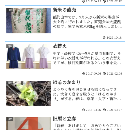
2017.06.23
2021.02.12
後は、多賀谷氏が城代となり1620年に廃
城になった。
新米の直売
日常
能代山本では、9月末から新米の販売が
大々的に行われました。直売会は大盛況
の様で、家でも玄米90kgを購入しまし
た。これで1年間は米の心配はありませ
ん。今年の作柄は良く、去年より大幅な
2025.10.18
増産になった。ただ、それで値崩れが起
きないか・・・
衣替え
日常
中学・高校では6〜9月が夏の制服で、そ
れに伴い衣替えが行われる。この衣替え
ですが、移行期間があるという事を最近
になって知った。衣替えの時期になると
必ず新聞に載るのが北高の制服でした。
2017.09.03
2021.02.03
自分的には、夏・冬とも北高の制服が能
代山本では一番かっこ良く感じた。
はるのかまり
日常
ようやく春を感じさせる様になってき
た。大きく息をを吸うと「はるのかま
り」がする。春は、卒業・入学・新社会
人など人の生活を大きく変える事が多
い。今までに経験をした事のない時に嗅
2019.03.18
2021.03.07
いだ匂いがそのまま頭の中に植え付けら
れ忘れられ、それがはるのかまりとし
旧暦と立春
日常
て・・
「新春 あけまして おめでとうござい