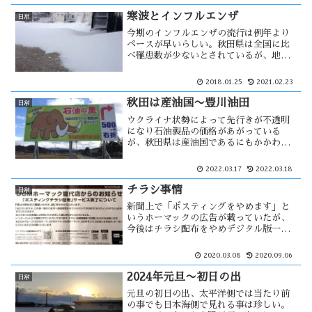
気にも止めてなかったが、近くには沢山
の群落がある。
寒波とインフルエンザ
日常
今期のインフルエンザの流行は例年より
ペースが早いらしい。秋田県は全国に比
べ罹患数が少ないとされているが、地元
紙には連日の様に記事になっている。日
本へは最大級の寒波が襲っているが、イ
2018.01.25
2021.02.23
ンフルエンザの流行もそれの影響なのだ
ろうか？現在は風邪の進行中で・・・
秋田は産油国〜豊川油田
日常
ウクライナ状勢によって先行きが不透明
になり石油製品の価格があがっている
が、秋田県は産油国であるにもかかわら
ずその恩恵は一切ない。それは、産出量
が微々たるモノだからだろう。それも枯
2022.03.17
2022.03.18
渇に近づいている。以前、ブラタモリで
豊川油田の事が放送された・・・
チラシ事情
日常
新聞上で「ポスティングをやめます」と
いうホーマックの広告が載っていたが、
今後はチラシ配布をやめデジタル版一本
で行うという事だろう。能代印刷の倒産
は、その様な時代の流れによるものだ。
2020.03.08
2020.09.06
自然保護の観点からすれば、紙のチラシ
は無用なモノかもしれない。
2024年元旦〜初日の出
日常
元旦の初日の出、太平洋側では当たり前
の事でも日本海側で見れる事は珍しい。