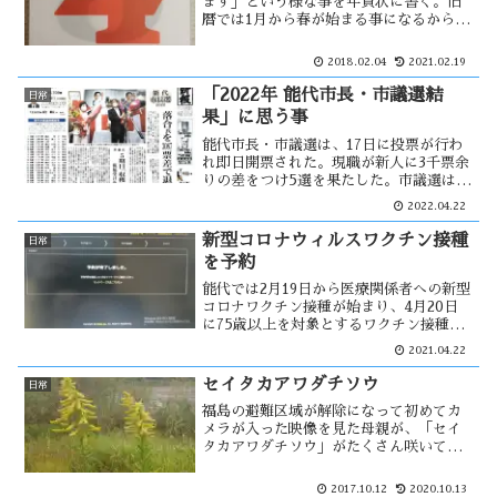
ます」という様な事を年賀状に書く。旧
暦では1月から春が始まる事になるから、
新暦になっても元旦にはこういう言葉を
使っているのだろう。今日は立春で、暦
2018.02.04
2021.02.19
上では今日から新年が始まる事になる。
そうなると今日が旧暦の元旦かと思って
「2022年 能代市長・市議選結
日常
いたが・・
果」に思う事
能代市長・市議選は、17日に投票が行わ
れ即日開票された。現職が新人に3千票余
りの差をつけ5選を果たした。市議選は新
人8人、元職2人が立候補し、近年にない
2022.04.22
盛り上がりになると思われたが・・ 1位
は新人で、過去最高の獲得票数を得た。
新型コロナウィルスワクチン接種
日常
開票に関して今後は・・
を予約
能代では2月19日から医療関係者への新型
コロナワクチン接種が始まり、4月20日
に75歳以上を対象とするワクチン接種券
が届いた。その予約は先着順であったた
2021.04.22
め、都市圏での報道から予約が難しい様
に感じた。しかし能代市の状況は余裕が
セイタカアワダチソウ
日常
あり、さっそく予約をしてみる事に・・
福島の避難区域が解除になって初めてカ
メラが入った映像を見た母親が、「セイ
タカアワダチソウ」がたくさん咲いてい
る！ と言った。それでセイタカアワダ
チソウの存在を初めて知った。今までは
2017.10.12
2020.10.13