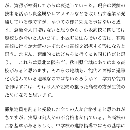
が、資源が枯渇してからは衰退していった。現在は製錬の
技術を活かし貴金属やレアメタルなどを取り出す産業が発
達している様ですが、かつての様に栄える事はないと思
う。急激な人口増はないと思うから、小坂高校に関しては
廃校しかないと思います。小坂町に住んでいる方は、花輪
高校に行くか大館のいずれかの高校を選択する形になると
思う。たぶん、距離的にはどちらに行くにも同じ位だと思
う。 これらは県北に限らず、秋田県全域にあてはまる高
校があると思います。それらの地域も、能代と同様に過疎
化が進んでいる地域なのではないだろうか？ 学力や能力
を伸ばすには、やはり人や設備の整った高校の方が生徒の
ためになると思います。
募集定員を割ると受験した全ての人が合格すると思われが
ちですが、実際は何人かの不合格者が出ている。各高校の
合格基準があるらしく、中学校の進路指導ではその基準に