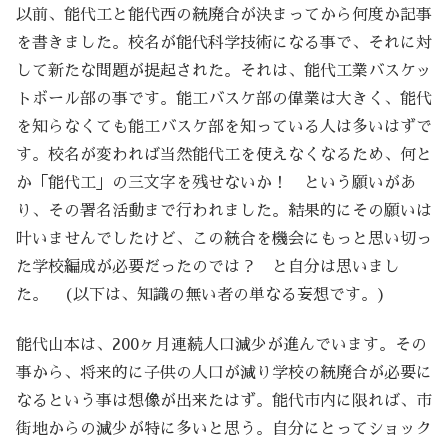
以前、能代工と能代西の統廃合が決まってから何度か記事
を書きました。校名が能代科学技術になる事で、それに対
して新たな問題が提起された。それは、能代工業バスケッ
トボール部の事です。能工バスケ部の偉業は大きく、能代
を知らなくても能工バスケ部を知っている人は多いはずで
す。校名が変われば当然能代工を使えなくなるため、何と
か「能代工」の三文字を残せないか！ という願いがあ
り、その署名活動まで行われました。結果的にその願いは
叶いませんでしたけど、この統合を機会にもっと思い切っ
た学校編成が必要だったのでは？ と自分は思いまし
た。 (以下は、知識の無い者の単なる妄想です。)
能代山本は、200ヶ月連続人口減少が進んでいます。その
事から、将来的に子供の人口が減り学校の統廃合が必要に
なるという事は想像が出来たはず。能代市内に限れば、市
街地からの減少が特に多いと思う。自分にとってショック