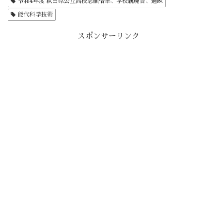
令和4年度 秋田県公立高校志願倍率、学校統廃合、過疎
能代科学技術
スポンサーリンク