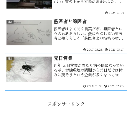
7：37 雲の上から太陽が頭を出した。今
年の元日は本当に静かで、自分は無音の
世界で何とも不気味な感覚になった。こ
2024.01.04
んな穏やかな元日に強い揺れが！能登半
島で激震が・・
藪医者と筍医者
日常
藪医者はよく聞く言葉だが、筍医者とい
うのもあるらしい。藪にもなれない筍医
者と使うらしく「藪医者より技術の劣る
医者」と辞書に載っていた。藪医者とは
「藪を突付いて蛇を出す」が語源で、余
2017.05.28
2021.03.17
計な事をして事態を悪化させてしまう。
最近通院している病院で・・
元日営業
日常
近年 元日営業が当たり前の様になってい
るが、労働環境の問題から元日だけは休
みに戻そうという企業が多くなって来て
いるのではないだろうか。能代で昔から
元日営業をしていたのは、丸〆デパート
2019.01.01
2021.02.28
とパチンコ屋位であった。ぶらりと能代
の街を徘徊すると・・
スポンサーリンク