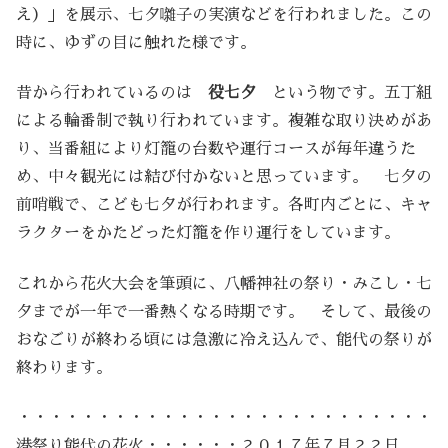
え）」を展示、七夕囃子の実演などを行われました。この
時に、ゆずの目に触れた様です。
昔から行われているのは
役七夕
という物です。五丁組
による輪番制で執り行われています。複雑な取り決めがあ
り、当番組により灯籠の台数や運行コースが毎年違うた
め、中々観光には結び付かないと思っています。 七夕の
前哨戦で、こども七夕が行われます。各町内ごとに、キャ
ラクターをかたどった灯籠を作り運行をしています。
これから花火大会を筆頭に、八幡神社の祭り・みこし・七
夕までが一年で一番熱くなる時期です。 そして、最後の
おなごりが終わる頃には急激に冷え込んで、能代の祭りが
終わります。
・・・・・・・・・・・・・・・・・・・・・・・・・・
港祭り能代の花火・・・・・・２０１７年７月２２日