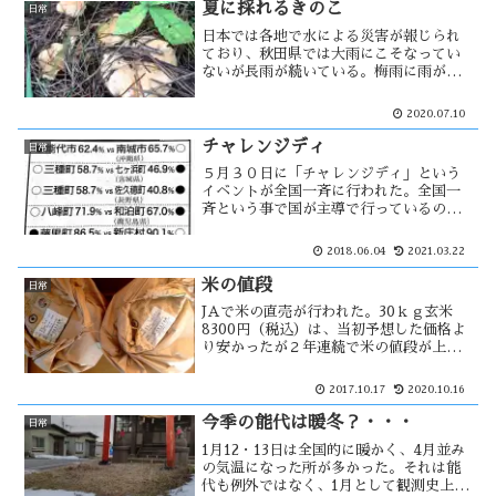
夏に採れるきのこ
日常
日本では各地で水による災害が報じられ
ており、秋田県では大雨にこそなってい
ないが長雨が続いている。梅雨に雨が多
いとキノコの成育が良いとされている。
キノコは秋と思われがちだが、夏にも採
2020.07.10
れるキノコがある。晴れ間が出てきたの
で、それを探しに行ってみた。
チャレンジディ
日常
５月３０日に「チャレンジディ」という
イベントが全国一斉に行われた。全国一
斉という事で国が主導で行っているのか
と思ったら、笹川スポーツ財団の主催で
行われているイベントの様です。小野清
2018.06.04
2021.03.22
子さんは笹川スポーツ財団の理事長
(2017年・退任)で・・・
米の値段
日常
JAで米の直売が行われた。30ｋｇ玄米
8300円（税込）は、当初予想した価格よ
り安かったが２年連続で米の値段が上が
った事になる。JAでは、米の生産調整が
うまくいって米の値段を上げる事が出来
2017.10.17
2020.10.16
たと言っている。需要供給のバランスに
よって値段が決まる。
今季の能代は暖冬？・・・
日常
1月12・13日は全国的に暖かく、4月並み
の気温になった所が多かった。それは能
代も例外ではなく、1月として観測史上最