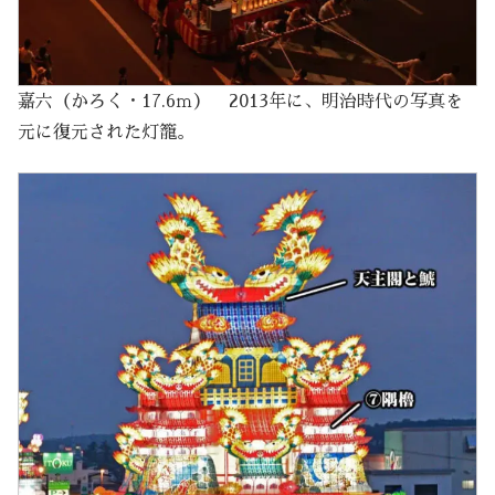
嘉六（かろく・17.6ｍ） 2013年に、明治時代の写真を
元に復元された灯籠。