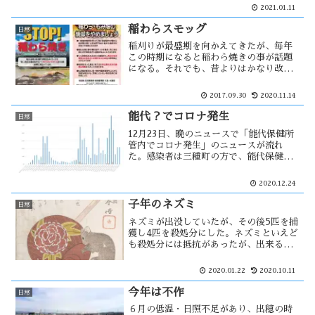
で外は吹雪模様になっていた。更にその
2021.01.11
風は強まり、ブリザードの如くの天気模
様に。その時能代市では停電が・・・
稲わらスモッグ
日常
稲刈りが最盛期を向かえてきたが、毎年
この時期になると稲わら焼きの事が話題
になる。それでも、昔よりはかなり改善
されてきた。稲わらスモッグが問題化さ
れた元にあるのは、農業の機械化が進ん
2017.09.30
2020.11.14
だ事によるもの。そこで、燃やされる稲
わらや籾殻を活用する手段が・・
能代？でコロナ発生
日常
12月23日、晩のニュースで「能代保健所
管内でコロナ発生」のニュースが流れ
た。感染者は三種町の方で、能代保健所
と聞いたから能代と思い込んでいた。感
染経路は不明で、最近は県外に出た事も
2020.12.24
ないという。近くに居る人からの感染と
いう事になるが、無症状感染者が多く存
子年のネズミ
日常
在？
ネズミが出没していたが、その後5匹を捕
獲し4匹を殺処分にした。ネズミといえど
も殺処分には抵抗があったが、出来るだ
け苦しまないようにしたつもり。神話で
は、ネズミは大黒様の使いとされてい
2020.01.22
2020.10.11
る。今後、大黒様には見放される可能性
がありそうな・・・
今年は不作
日常
６月の低温・日照不足があり、出穂の時