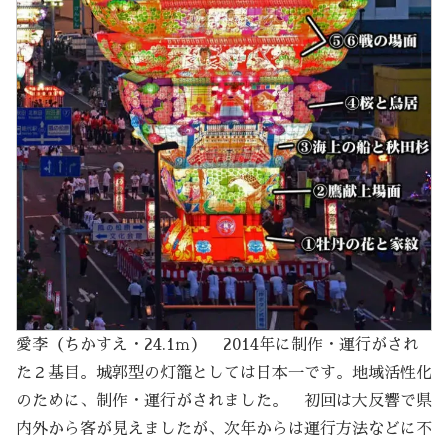
愛李（ちかすえ・24.1ｍ） 2014年に制作・運行がされ
た２基目。城郭型の灯籠としては日本一です。地域活性化
のために、制作・運行がされました。 初回は大反響で県
内外から客が見えましたが、次年からは運行方法などに不