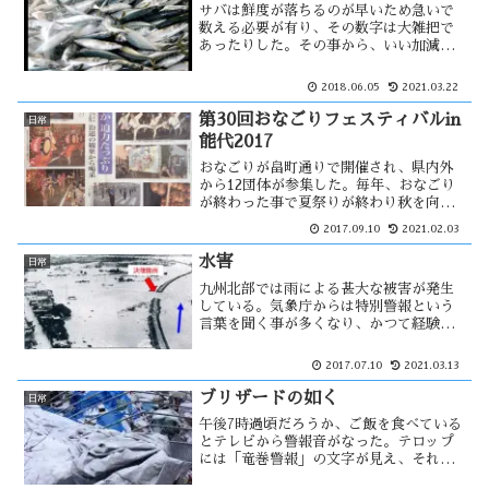
サバは鮮度が落ちるのが早いため急いで
数える必要が有り、その数字は大雑把で
あったりした。その事から、いい加減な
数字を言う事がサバを読むの語源の様で
す。先日、詐欺師・山辺節子の事がテレ
2018.06.05
2021.03.22
ビで放送されていた。当時は62歳の彼女
だったが、38歳で通していた・・
第30回おなごりフェスティバルin
日常
能代2017
おなごりが畠町通りで開催され、県内外
から12団体が参集した。毎年、おなごり
が終わった事で夏祭りが終わり秋を向か
える感じになります。おなごりには、天
2017.09.10
2021.02.03
空の不夜城が参加していない。畠町通り
には電線があるので運行が出来ないため
水害
日常
です。その打開策を考えてみた・・
九州北部では雨による甚大な被害が発生
している。気象庁からは特別警報という
言葉を聞く事が多くなり、かつて経験の
した事のない大雨という言葉もよく聞く
様になった。連続して積乱雲が発生し
2017.07.10
2021.03.13
て、一カ所に大量の雨を降らせるという
バックビルディング現象。地球温暖化？
ブリザードの如く
日常
午後7時過頃だろうか、ご飯を食べている
とテレビから警報音がなった。テロップ
には「竜巻警報」の文字が見え、それか
ら間もなく稲妻が光り雷鳴が聞こえる中