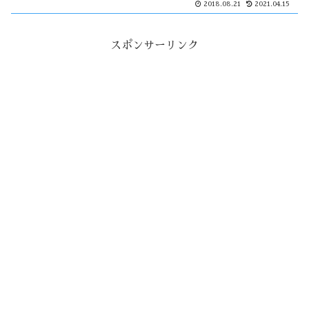
2018.08.21
2021.04.15
ば東北では初めてで、農業高校が決勝に
進んだのは戦後初めてになる。
スポンサーリンク