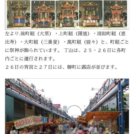
左より,後町組（大黒）・上町組（鍾馗）・清助町組（恵
比寿）・大町組（三番叟）・萬町組（猩々）と、町組ごと
に祭神が飾られています。 丁山は、２５・２６日に各町
内ごとに運行されます。
２６日の宵宮と２７日には、柳町に露店が並びます。