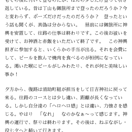
もその後に付いて登るのだが、ほんの少しだけ登って引き
返している。昔は丁山も御旅所まで登ったのだろうか？今
と変わらず、ポーズだけだったのだろうか？ 登ったとい
う話も聞くが、真偽は分からない。 昼前には御旅所に神
輿を安置して、往路の仕事は終わりです。この後お祓いを
受けて、お神酒と赤飯をいただいて終了です。 この神輿
担ぎに参加すると、いくらかの手当が出る。それを会費に
して、ビールを飲んで焼肉を食べるのが恒例になってい
る。渇いた喉にビールがしみわたり、それが何と美味しい
事か！
夕方から、復路は清助町組が担当をして日吉神社に戻って
来る。往路のコースとは少し違い、距離が長くなってい
る。しかし自分達の「ヘロヘロ感」とは違い、力強さを感
じる。やはり 「なれ」 なのかなぁ〜って感じます。神
輿の運行で、祭りは終わります。その後は、ねぶながし・
役七夕へと続いて行きます。