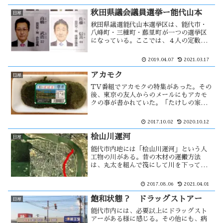
る友人と同姓同名な事に不思議な縁を感
じた。
秋田県議会議員選挙ー能代山本
日常
秋田県議選能代山本選挙区は、能代市・
八峰町・三種町・藤里町が一つの選挙区
になっている。ここでは、４人の定数に
対し５人が立候補をした。良くいえば
「少数激戦」でも何か盛り上がりに欠け
2019.04.07
2021.03.17
る様に感じる。これだったら、定数を減
らしてもいいのではないだろうか。
アカモク
日常
TV番組でアカモクの特集があった。その
後、東京の友人からのメールにもアカモ
クの事が書かれていた。「たけしの家庭
の医学」によるものだったが、東京では
アカモクが流行っているのだろうか？秋
2017.10.02
2020.10.12
田県ではギバサと呼び昔から食べられ、
男鹿・八森では特産品になっている。
桧山川運河
日常
能代市内地には「桧山川運河」という人
工物の川がある。昔の木材の運搬方法
は、丸太を組んで筏にして川を下って運
んでました。桧山川運河の役目は、陸揚
げされた木材を保管するための水中貯木
2017.08.06
2021.04.01
場だとされている。輸送がトラックに変
わった後は利用されなくなり、桧山川運
飽和状態？ ドラッグストアー
日常
河は・・・
能代市内には、必要以上にドラッグスト
アーがある様に感じる。その他にも、病