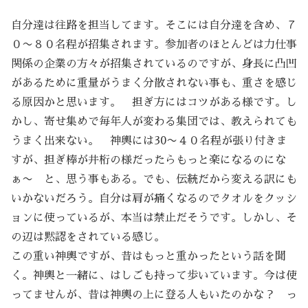
自分達は往路を担当してます。そこには自分達を含め、７
０〜８０名程が招集されます。参加者のほとんどは力仕事
関係の企業の方々が招集されているのですが、身長に凸凹
があるために重量がうまく分散されない事も、重さを感じ
る原因かと思います。 担ぎ方にはコツがある様です。し
かし、寄せ集めで毎年人が変わる集団では、教えられても
うまく出来ない。 神輿には30〜４０名程が張り付きま
すが、担ぎ棒が井桁の様だったらもっと楽になるのにな
ぁ〜 と、思う事もある。でも、伝統だから変える訳にも
いかないだろう。自分は肩が痛くなるのでタオルをクッシ
ョンに使っているが、本当は禁止だそうです。しかし、そ
の辺は黙認をされている感じ。
この重い神輿ですが、昔はもっと重かったという話を聞
く。神輿と一緒に、はしごも持って歩いています。今は使
ってませんが、昔は神輿の上に登る人もいたのかな？ っ