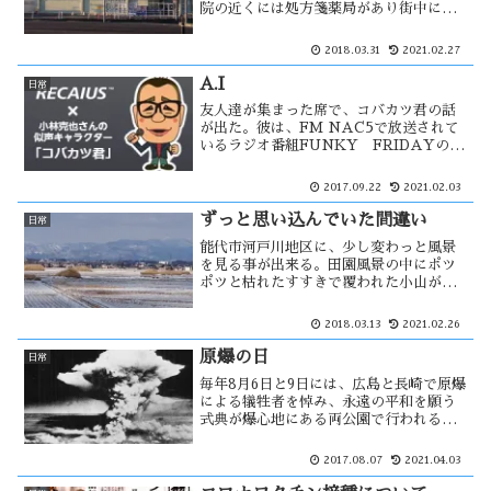
院の近くには処方箋薬局があり街中にも
処方箋薬局がある。３月３０日に、新規
でドラッグストアーがオープンした。そ
2018.03.31
2021.02.27
れだけ多くても撤退や閉店という話を聞
かないが、採算は・・
A.I
日常
友人達が集まった席で、コバカツ君の話
が出た。彼は、FM NAC5で放送されて
いるラジオ番組FUNKY FRIDAYのパ
ーソナリティ・小林克也さんの似声キャ
ラクターで、RECAIUS（リカイアス）
2017.09.22
2021.02.03
というA.I技術によって生まれたもので
す。音声認識機能にsiriが・・・
ずっと思い込んでいた間違い
日常
能代市河戸川地区に、少し変わっと風景
を見る事が出来る。田園風景の中にポツ
ポツと枯れたすすきで覆われた小山が見
える。その風景に、象潟の九十九島とオ
ーバーラップした。近くには柏子所貝塚
2018.03.13
2021.02.26
があるため、古代この辺りは海であった
と思われる。しかし、新聞にこの小山の
原爆の日
日常
正体が・・
毎年8月6日と9日には、広島と長崎で原爆
による犠牲者を悼み、永遠の平和を願う
式典が爆心地にある両公園で行われる。
今年の広島原爆の日を前に国連では７月
７日に「核兵器禁止条約」が採択され、
2017.08.07
2021.04.03
その条約の文言に「hibakusha」という
日本語の固有名詞が使われた。