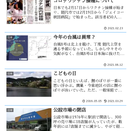
コロナワクチン接種について
日常
日本でも2月17日からワクチン接種が始ま
り、能代市では2月19日から「ジェイコー
秋田病院」で始まった。該当者450人の
うち395人が接種を受ける予定で、二回目
を3月24日までに終わる計画になってい
2021.02.23
る。しかし、今後ワクチン入荷の見通し
が難しい様です。自分が思うに・・・
今年の台風は異常？
日常
台風8号は北上を続け、丁度 能代上空を
通る予報になっていた。しかし中々その
気配がなく、台風8号は日本海に抜けたと
いう様な事がニュースで流れていた。少
なくても能代では、無風状態で雨も降ら
2021.08.12
さず通り抜けた事になった。その後、台
風の影響は別の形で続く事に・・・
こどもの日
日常
こどもの日といえば、鯉のぼりが一番に
思い浮かぶ。鷹巣・今泉地区の沼に鯉の
ぼりが泳いでいた。ただ、一般家庭では
鯉のぼりが泳いでいる風景は少なくなっ
たのではないだろうか。少子化の影響も
2018.05.05
2021.03.29
あると思うが、核家族化によって若い夫
婦が新興住宅街に住む様になった事が原
公設市場の閉店
日常
因・・
公設市場は1976年に駅前で開店し、300
坪の売り場に18店舗が入っていたが、数
年前には7店舗までに減少し、やがて経営