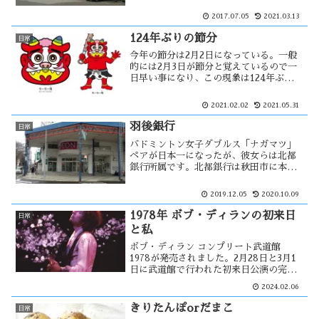
者の高齢化などにより3店舗まで減少して
いた。今年の2月に基幹である鮮魚店が急
2017.07.05
2021.03.13
に撤退し、その時点で存続を断念した様
です。現在の2店舗は・・
124年ぶりの節分
日常
今年の節分は2月2日になっている。一般
的には2月3日が節分と覚えているので一
日早い事になり、この現象は124年ぶりに
なるそうです。節分にまつわる風習は多
くあると思うが、豆まき・イワシ・恵方
2021.02.02
2021.05.31
巻きが主流と思っている。我が家ではそ
の様な事は一切行わないが・・・
羽後銀行
日常
バドミントン女子ダブルス「ナガマツ」
ペアが日本一になったが、彼女らは北都
銀行所属です。北都銀行は秋田市に本店
をもつ地方銀行で、１９９３年４月１日
に羽後銀行が秋田あけぼの銀行（旧・秋
2019.12.05
2020.10.09
田相互銀行）を吸収合併し北都銀行と改
称した。北都銀行とは少しだけ関わりあ
1978年 ボブ・ディランの初来日
日常
いが・・
と私
ボブ・ディラン コンプリート武道館
1978が発売されました。2月28日と3月1
日に武道館で行われた初来日公演の完全
収録アルバムです。このコンサートには
2024.02.06
自分も見に行く事が出来るはずだった。
しかし、行く事が出来ない理由が・・
きりたんぽorだまこ
日常