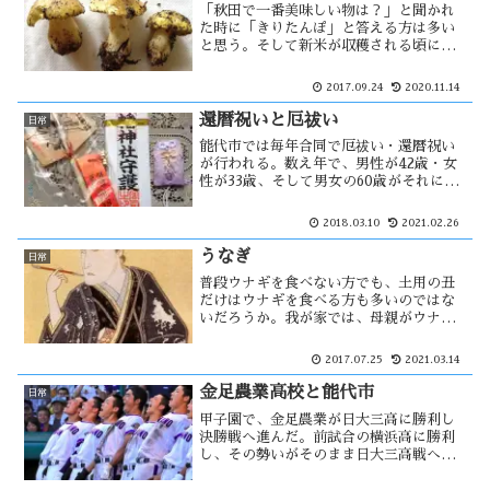
「秋田で一番美味しい物は？」と聞かれ
た時に「きりたんぽ」と答える方は多い
と思う。そして新米が収穫される頃にな
ると、きりたんぽ作りがニュースで紹介
される。きりたんぽに必須なのが比内
2017.09.24
2020.11.14
鶏・舞茸・セリであるが、能代衆はキン
ダケが必須アイテム・・・？
還暦祝いと厄祓い
日常
能代市では毎年合同で厄祓い・還暦祝い
が行われる。数え年で、男性が42歳・女
性が33歳、そして男女の60歳がそれに当
たる。一応お祓いは受けるのだが、同窓
会の様な感じで成人式以来合わなかった
2018.03.10
2021.02.26
人も多いかもしれない。厄祓い・還暦
は、十干十二支によって・・
うなぎ
日常
普段ウナギを食べない方でも、土用の丑
だけはウナギを食べる方も多いのではな
いだろうか。我が家では、母親がウナギ
がダメなため昔から食べた事がなかっ
た。社会人になってから「都亭」のウナ
2017.07.25
2021.03.14
ギを食べて、その美味しさを初めて知っ
た。土用の丑のウナギは、平賀源内
金足農業高校と能代市
日常
が・・・
甲子園で、金足農業が日大三高に勝利し
決勝戦へ進んだ。前試合の横浜高に勝利
し、その勢いがそのまま日大三高戦への
結果につながった。正直、横浜高には勝
てると思わなかった。甲子園で優勝すれ