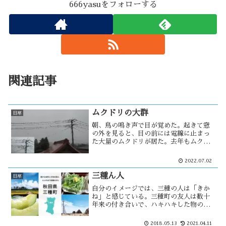
666yasuをフォローする
関連記事
ムクドリの大群
日常
朝、鳥の鳴き声で目が覚めた。起きて窓
の外を見ると、目の前には電線に止まっ
た大量のムクドリが居た。去年もムクド
リの群れを確認したが、今年は数倍に増
えた感じがする。地球温暖化で、能代も
2022.07.02
ムクドリの住みよい環境になったのだろ
うか？ムクドリは益鳥とされている
三種ん人
日常
が・・
自分のイメージでは、三種の人は「きか
ね」と感じている。三種町の友人は数十
年来の付き合いで、ハキハキした物の言
い方や人当たり良さは能代衆には無いモ
ノを感じた。彼は、消息不明になってい
2018.05.13
2021.04.11