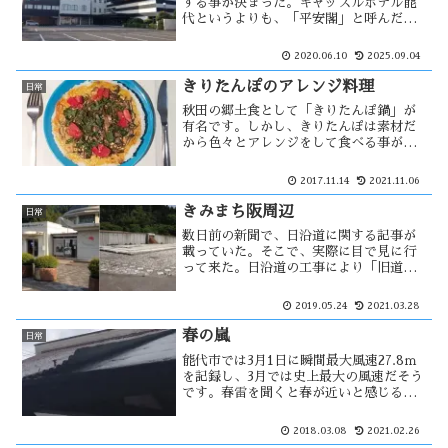
する事が決まった。キャッスルホテル能
代というよりも、「平安閣」と呼んだ方
が馴染み深いかもしれない。すでに５月
末で「宿泊部」と「レストラン部門」は
2020.06.10
2025.09.04
閉じている。そこには新型コロナの影響
が大きいと思う。 ８月末...
きりたんぽのアレンジ料理
日常
秋田の郷土食として「きりたんぽ鍋」が
有名です。しかし、きりたんぽは素材だ
から色々とアレンジをして食べる事が出
来ると思います。「第6回 ジュニア料理
選手権」が行われ、能代松陽高校の女子
2017.11.14
2021.11.06
生徒(１７歳)の作った「きりたんぽキッ
シュ」が、第一次審査を一位で通過し
きみまち阪周辺
日常
た。
数日前の新聞で、日沿道に関する記事が
載っていた。そこで、実際に目で見に行
って来た。日沿道の工事により「旧道の
駅・二ツ井」の場所には小繁ICが作られ
る事になっており、かつての建物は全て
2019.05.24
2021.03.28
取り壊され土台だけがのこっていた。き
みまち阪ではつつじ祭りが・・
春の嵐
日常
能代市では3月1日に瞬間最大風速27.8ｍ
を記録し、3月では史上最大の風速だそう
です。春雷を聞くと春が近いと感じる
が、北国の春の嵐は冬への逆戻りに感じ
る。嵐が去った後には、能代にも春の
2018.03.08
2021.02.26
「かまり」が感じられる様になってき