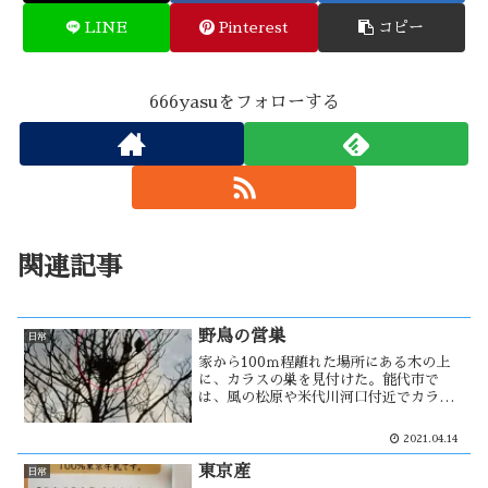
LINE
Pinterest
コピー
666yasuをフォローする
関連記事
野鳥の営巣
日常
家から100ｍ程離れた場所にある木の上
に、カラスの巣を見付けた。能代市で
は、風の松原や米代川河口付近でカラス
の駆除が行われている。人家の近くに営
巣する事は一番安全かもしれない。巣の
2021.04.14
場所を巡って、ムクドリとスズメの争い
に見えた。思うに、スズメの巣をムクド
東京産
日常
リが・・