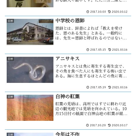
ある餅入り最中です。ただ二分三厘とい
う言葉は自分が子供の頃から聞いている
言葉で、木材の規格を表しています。そ
2017.10.03
2020.10.12
してこの言葉は、木都「能代」を象徴す
る言葉かもしれない。
中学校の恩師
日常
恩師とは、辞書によれば「教えを受け
た、恩のある先生」とある。一般的に
は、先生＝恩師と呼ばれるのではないだ
ろうか。三年生の担任になった場合には
その生徒の人生の分岐点に関係する事も
2017.05.15
2021.03.16
あり、その役割は大きいかもしれない。
恩師が先日亡くなり葬儀に・・・
アニサキス
日常
アニサキスとは魚に寄生する寄生虫で、
その魚を食べた人にも寄生する怖い虫で
ある。海に生息するほとんどの魚に寄生
する可能性が高い。アニサキスが人の体
内に入った後、胃に突き刺さった状態が
2017.05.19
2021.03.16
モーレツな腹痛を生む。しかしそれはア
レルギー性の胃痙攣であって・・
白神の紅葉
日常
紅葉の見頃は、高所ではすでに終わり近
辺の観光地では見頃を向かえている。10
月15日付の紙面で白神山地の紅葉が報じ
られていたが、ブナ単一林の紅葉は別の
魅力もある。ブナ林の紅葉は黄金色に輝
2017.10.20
2020.10.17
きます。ただ、絶好のタイミングにあた
る事は難しい。
今年は不作
日常