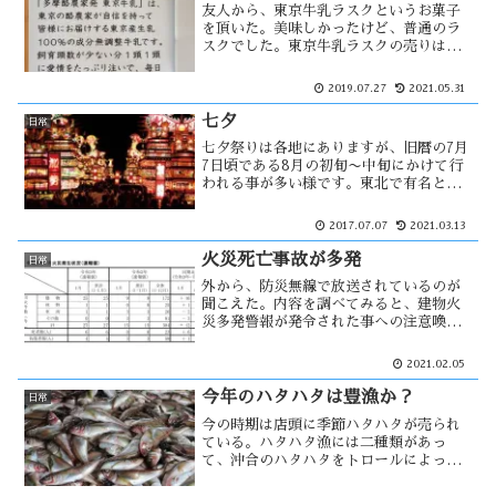
友人から、東京牛乳ラスクというお菓子
を頂いた。美味しかったけど、普通のラ
スクでした。東京牛乳ラスクの売りは、
使われている原料の牛乳が東京で生産さ
れているモノを使用している事。その事
2019.07.27
2021.05.31
に、とても違和感を感じた。東京という
大都会に牛は似合わない・・
七夕
日常
七夕祭りは各地にありますが、旧暦の7月
7日頃である8月の初旬〜中旬にかけて行
われる事が多い様です。東北で有名とい
えば仙台七夕まつりですが、有名ではな
いけど能代にも七夕があります。明治時
2017.07.07
2021.03.13
代には16ｍの高さの灯籠が作られてお
り、現在はそれを再現した・・
火災死亡事故が多発
日常
外から、防災無線で放送されているのが
聞こえた。内容を調べてみると、建物火
災多発警報が発令された事への注意喚起
であった。能代市では今年に入りすでに4
件の火災が発生し、それにより2名の犠牲
2021.02.05
者が出ている。しかし、能代だけでなく
秋田県内全域でも・・
今年のハタハタは豊漁か？
日常
今の時期は店頭に季節ハタハタが売られ
ている。ハタハタ漁には二種類があっ
て、沖合のハタハタをトロールによって
漁獲するモノと産卵のため接岸してくる
ハタハタを獲る季節ハタハタ漁がある。