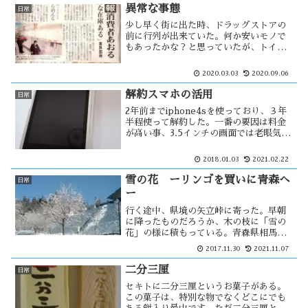
た。漬け込んだたくあんも、あと1本・・
異常な事態
日常
少し早く街に出た時、ドラッグストアの
前に行列が出来ていた。何か安いモノで
もあったかな？と思っていたが、トイレ
ットペーパーか！ と思った。数日前よ
りニュースで取り上げられ全国的な現象
2020.03.03
2020.09.06
であったが、能代でもここまで加熱して
いるとは思わなかった。
解約スマホの活用
日常
2年前までiphone4sを使っており、３年
半程使って解約した。一番の要因は料金
が高い事、3.5インチの画面では老眼気味
には厳しいからです。その後は８インチ
のタブレットに切り替えたが、解約した
2018.01.03
2021.02.22
iphoneでも、wifi環境があれば使える。
その使い道は・・
雪の花 ーリンゴを買いに青森へ
日常
ー
行く途中、県境の矢立峠に寄った。早朝
に降ったものだろうか、木の枝に「雪の
花」の様に積もっている。青森県相馬村
の「林檎の森」へ毎年来る。一番の魅力
2017.11.30
2021.11.07
はリンゴの種類が多い事で、食べた事の
ないリンゴを見る事がよくある。こうと
二分三厘
日常
くというリンゴを見付けた。こみつ似て
セキトに二分三厘というお菓子がある。
いて・・
この菓子は、特別な物でなくどこにでも