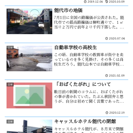
2019.12.06
2020.10.09
今季のハタハタは連日の様に水揚げがあ
り豊漁を思わせている。しかし男鹿地区
能代市の地価
日常
では・・
7月1日に全国の路線価が公表された。能
代市での最高路線価は柳町通りで、１㎡
当り２万円で前年より千円下落した。下
落は２２年連続で、仙台国税局管内で最
下位であった。能代市の地価も下がり続
2020.07.04
け、少子高齢化の中で景気の向上が見ら
れないためだろうか。
自動車学校の高校生
日常
この頃、自動車学校の教習車が街中を走
っているのを多く見掛け、その多くは高
校生だろう。能代山本では自動車学校の
経営統合があり、三校の自動車学校のう
ち一校が閉鎖された。大きな原因は少子
2021.02.09
高齢化だろう。街中を走っている教習車
を見て、自分の免許取得時の事を思い出
「おばくたがれ」について
日常
す・・
数日前の新聞のコラムに、おばくたがれ
の事が書かれていた。たぶん秋田弁と思
うが、自分は初めて聞く言葉であった。
同じ秋田弁でも、全県的に使われている
言葉もあれば極一部の地域でしか使われ
2020.12.19
ていない言葉もあると思う。この言葉も
その類なのだろうか・・・
キャッスルホテル能代の閉館
日常
キャッスルホテル能代が、８月末で閉館