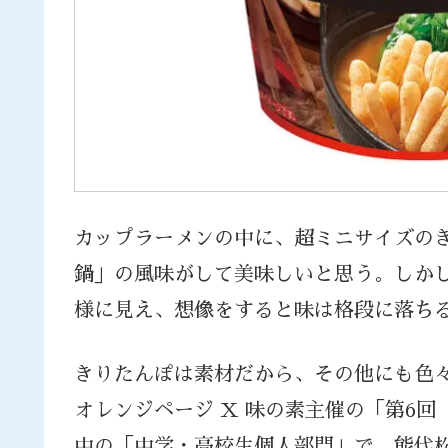
カップラーメンの中に、超ミニサイズの
鍋」の風味がして美味しいと思う。しか
様に見え、想像をすると味は格段に落ち
きりたんぽは素材だから、その他にも色
オレンジページ X 味の素主催の「第6
中の「中学・高校生個人部門」で、能代