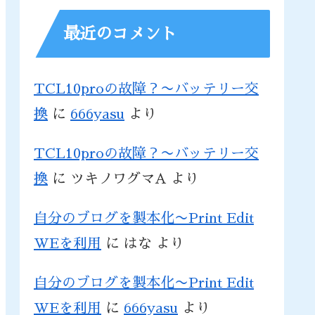
最近のコメント
TCL10proの故障？〜バッテリー交
換
に
666yasu
より
TCL10proの故障？〜バッテリー交
換
に
ツキノワグマA
より
自分のブログを製本化〜Print Edit
WEを利用
に
はな
より
自分のブログを製本化〜Print Edit
WEを利用
に
666yasu
より