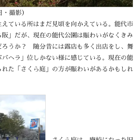
影）
生えている所はまだ見頃を向かえている。能代市
ち阪」だが、現在の能代公園は賑わいがなくきみ
だろうか？ 随分昔には露店も多く出店をし、舞
ババヘラ」位しかない様に感じている。現在の能
られた「さくら庭」の方が賑わいがあるかもしれ
さくら庭は、廃校になった旧