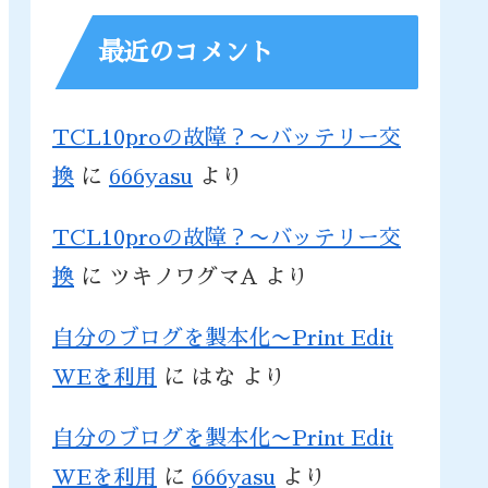
最近のコメント
TCL10proの故障？〜バッテリー交
換
に
666yasu
より
TCL10proの故障？〜バッテリー交
換
に
ツキノワグマA
より
自分のブログを製本化〜Print Edit
WEを利用
に
はな
より
自分のブログを製本化〜Print Edit
WEを利用
に
666yasu
より