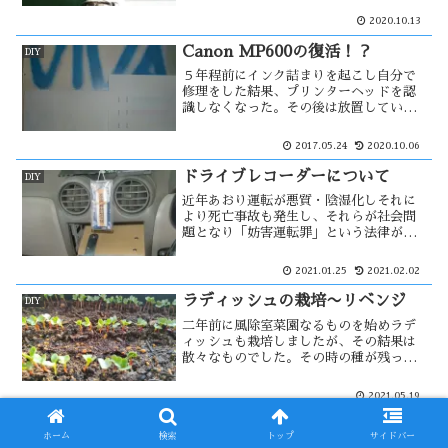
なる。そこで、一番費用の安いA４のコ
2020.10.13
ピー用紙で原稿用紙を作る事にした。そ
の事によりかなり費用が・・
Canon MP600の復活！？
DIY
５年程前にインク詰まりを起こし自分で
修理をした結果、プリンターヘッドを認
識しなくなった。その後は放置していた
MP600だったが、復活出来るかと思い入
電した所作動するではないか！しかし、
2017.05.24
2020.10.06
きれいに印刷が出来ない。そこで、スキ
ャナーとして使えないか・・・
ドライブレコーダーについて
DIY
近年あおり運転が悪質・陰湿化しそれに
より死亡事故も発生し、それらが社会問
題となり「妨害運転罪」という法律が創
設され厳罰化される様になった。あおり
運転の自衛策としてドライブレコーダー
2021.01.25
2021.02.02
を装着する車も多くなった。自分も3年位
前に装着したが、一種別の方法で・・
ラディッシュの栽培〜リベンジ
DIY
二年前に風除室菜園なるものを始めラデ
ィッシュも栽培しましたが、その結果は
散々なものでした。その時の種が残って
いたので、リベンジしてみる事にした。
しかし、種の有効期限が過ぎているため
2021.05.19
不安要素もある。発芽率が下がる事を見
越して、種を多く蒔く事にした。その結
プリンターラックを製作
DIY
果・・
ホーム
検索
トップ
サイドバー