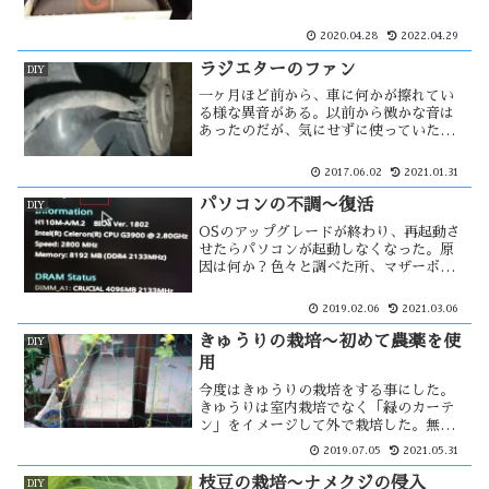
勝手に処分出来ない事になっているため
です。しかしリサイクル料が高いため、
2020.04.28
2022.04.29
分解してゴミとして出す事にした。その
ためには分別が必要・・・
ラジエターのファン
DIY
一ヶ月ほど前から、車に何かが擦れてい
る様な異音がある。以前から微かな音は
あったのだが、気にせずに使っていた。
その音がファンベルトの異常音の様にも
聞こえたのでボンネットを開けて見た。
2017.06.02
2021.01.31
するとラジエターファンには・・・
パソコンの不調〜復活
DIY
OSのアップグレードが終わり、再起動さ
せたらパソコンが起動しなくなった。原
因は何か？色々と調べた所、マザーボー
ドのバッテリー交換をしてみた。しか
し、それは関係がない様だった。OSのク
2019.02.06
2021.03.06
リーンインストール・インストールをし
ていたら、進むも退くも出来ない状況
きゅうりの栽培〜初めて農薬を使
DIY
に・・
用
今度はきゅうりの栽培をする事にした。
きゅうりは室内栽培でなく「緑のカーテ
ン」をイメージして外で栽培した。無農
薬をこだわっていたが、やがて害虫が付
2019.07.05
2021.05.31
き始めた。それらを駆除しながら栽培し
ていたが、葉に病気の兆候が見え始め
枝豆の栽培〜ナメクジの侵入
DIY