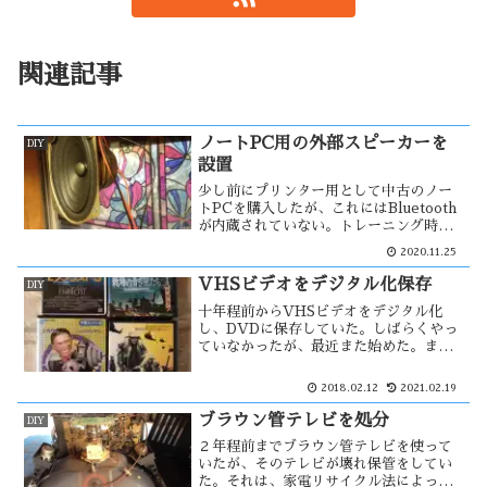
関連記事
ノートPC用の外部スピーカーを
DIY
設置
少し前にプリンター用として中古のノー
トPCを購入したが、これにはBluetooth
が内蔵されていない。トレーニング時に
は音楽などを聞きながら行い、
2020.11.25
bluetoothスピーカーを使っていた。そ
こで、アダプターを購入し接続してみた
VHSビデオをデジタル化保存
DIY
が・・。
十年程前からVHSビデオをデジタル化
し、DVDに保存していた。しばらくやっ
ていなかったが、最近また始めた。まだ
残っているのは、4本の映画と裏ビデオが
数十本。ビデオのダビングは著作権法違
2018.02.12
2021.02.19
反になるが、自分の所有物で販売する気
のない物はどうなのだろう？
ブラウン管テレビを処分
DIY
２年程前までブラウン管テレビを使って
いたが、そのテレビが壊れ保管をしてい
た。それは、家電リサイクル法によって