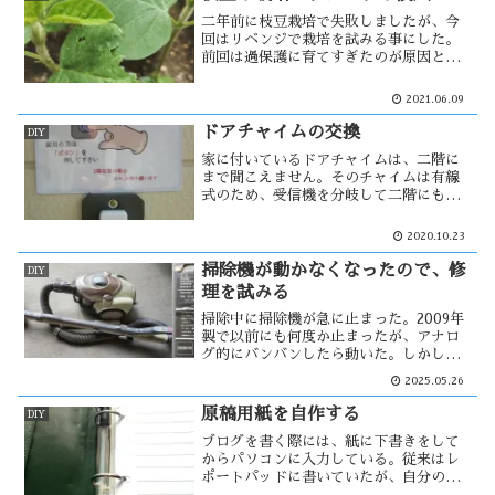
た。これはもう、農薬を使うしか・・
二年前に枝豆栽培で失敗しましたが、今
回はリベンジで栽培を試みる事にした。
前回は過保護に育てすぎたのが原因と思
われ、今回は「なげわらし」状態で栽培
しようと思った。しかし能代の気温はま
2021.06.09
だ低く、また過保護になるのかな？そん
な中、食害が発生。その痕跡からナメク
ドアチャイムの交換
DIY
ジ？・・
家に付いているドアチャイムは、二階に
まで聞こえません。そのチャイムは有線
式のため、受信機を分岐して二階にも付
けようと考えていた。そんな時、ワイヤ
レスドアチャイムの存在を知った。それ
2020.10.23
を装着すると以前の有線式は必要なくな
るが、捨てられないのは貧乏性？
掃除機が動かなくなったので、修
DIY
理を試みる
掃除中に掃除機が急に止まった。2009年
製で以前にも何度か止まったが、アナロ
グ的にバンバンしたら動いた。しかし、
今回は動く気配が見えない。ヒューズが
2025.05.26
原因？調べると他にも原因がありそうな
ので、中を開けて見る事に・・・
原稿用紙を自作する
DIY
ブログを書く際には、紙に下書きをして
からパソコンに入力している。従来はレ
ポートパッドに書いていたが、自分の様
な書き方ではかなり無駄に紙を使う事に