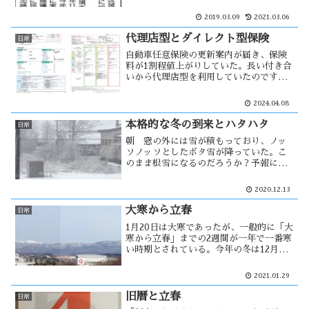
めに中国・ロシアから渡ってくるとされ
ている。日本では、ハシブト・ハシボソ
2019.03.09
2021.03.06
ガラスが多く見られる。ハシブトは都市
部に、ハシボソは農村部に多いと・・
代理店型とダイレクト型保険
日常
自動車任意保険の更新案内が届き、保険
料が1割程値上がりしていた。長い付き合
いから代理店型を利用していたのです
が、今年は継続をやめてダイレクト型に
しようと思った。見積もりを取ると、保
2024.04.08
険料は1/4まで下げる事が出来る。この物
価高の中・・・
本格的な冬の到来とハタハタ
日常
朝 窓の外には雪が積もっており、ノッ
ソノッソとしたボタ雪が降っていた。こ
のまま根雪になるのだろうか？予報によ
ると、今週は今季一番の寒気が入り本格
的な冬の到来を感じる。今の時期、秋田
2020.12.13
県の風物詩といえばハタハタがある。そ
のハタハタ漁が不漁で、今後寒気が入り
大寒から立春
日常
込む事によって・・
1月20日は大寒であったが、一般的に「大
寒から立春」までの2週間が一年で一番寒
い時期とされている。今年の冬は12月中
頃から寒波が連続して襲来し、寒い冬だ
なぁ〜と感じ大寒はどうなるのだろう？
2021.01.29
と思っていた。しかし、大寒過ぎからは
春の気配さえ思わせる天気に・・・
旧暦と立春
日常