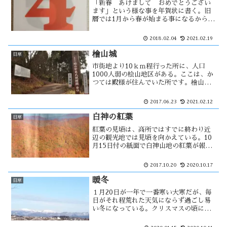
「新春 あけまして おめでとうござい
ます」という様な事を年賀状に書く。旧
暦では1月から春が始まる事になるから、
新暦になっても元旦にはこういう言葉を
使っているのだろう。今日は立春で、暦
2018.02.04
2021.02.19
上では今日から新年が始まる事になる。
そうなると今日が旧暦の元旦かと思って
檜山城
日常
いたが・・
市街地より10ｋｍ程行った所に、人口
1000人弱の桧山地区がある。ここは、か
つては殿様が住んでいた所です。檜山城
は、1456年に安東氏が築城を開始して
1495年に完了をしたとされている。その
2017.06.23
2021.02.12
後は、多賀谷氏が城代となり1620年に廃
城になった。
白神の紅葉
日常
紅葉の見頃は、高所ではすでに終わり近
辺の観光地では見頃を向かえている。10
月15日付の紙面で白神山地の紅葉が報じ
られていたが、ブナ単一林の紅葉は別の
魅力もある。ブナ林の紅葉は黄金色に輝
2017.10.20
2020.10.17
きます。ただ、絶好のタイミングにあた
る事は難しい。
暖冬
日常
１月20日が一年で一番寒い大寒だが、毎
日がそれ程荒れた天気にならず過ごし易
い冬になっている。クリスマスの頃に１
５ｃｍ程の積雪があったが、それ以降は
数ｃｍ程しか積もらず現在の能代市の積