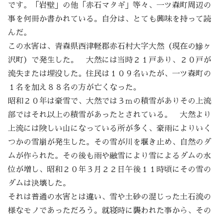
です。「岩壁」の他「赤石マタギ」等々、一ツ森町周辺の
事を何冊か書かれている。自分は、とても興味を持って読
んだ。
この水害は、青森県西津軽郡赤石村大字大然（現在の鰺ヶ
沢町）で発生した。 大然には当時２１戸あり、２０戸が
流失または埋没した。住民は１０９名いたが、一ツ森町の
１名を加え８８名の方が亡くなった。
昭和２０年は豪雪で、大然では３ｍの積雪がありその上流
部ではそれ以上の積雪があったとされている。 大然より
上流には険しい山になっている所が多く、豪雨によりいく
つかの雪崩が発生した。その雪が川を堰き止め、自然のダ
ムが作られた。その後も雨や融雪により雪によるダムの水
位が増し、昭和２０年３月２２日午後１１時頃にその雪の
ダムは決壊した。
それは普通の水害とは違い、雪や土砂の混じった土石流の
様なモノであっただろう。就寝時に襲われた事から、その