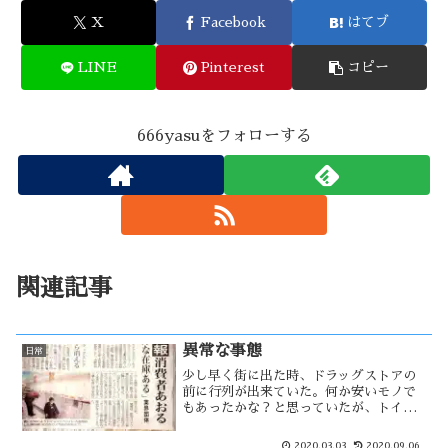
X
Facebook
はてブ
LINE
Pinterest
コピー
666yasuをフォローする
関連記事
異常な事態
日常
少し早く街に出た時、ドラッグストアの
前に行列が出来ていた。何か安いモノで
もあったかな？と思っていたが、トイレ
ットペーパーか！ と思った。数日前よ
りニュースで取り上げられ全国的な現象
2020.03.03
2020.09.06