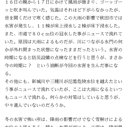
１６日の晩から１７日にかけて風雨が強まり、ゴーッゴー
ッと吹き叫んでいた。気温はそれほど下がらなかったが、
音を聞くだけで寒く感じた。この大雨の影響で秋田市では
水害が発生し、１１棟が床上浸水し２棟が床下浸水した。
また、市道で８０ｃｍ位の冠水した事がニュースで流れて
いた。原因は大雨によるものだが、川につながる水門の何
かが外れ閉まった状態になったままだったという。水害の
時期になると防災設備の点検などを行うと思うが、まさか
今の時期に？ という油断が今回の水害を生んだ事にな
る。
その他にも、新城川や三種川が氾濫危険水位を越えたとい
う事がニュースで流れていたが、ここは大雨になるといつ
もニュースで流れる。何らかの対策はしていると思うが、
中々進んでいないのだろうか。
冬の水害で怖い所は、降雨の影響だけでなく雪解けによる