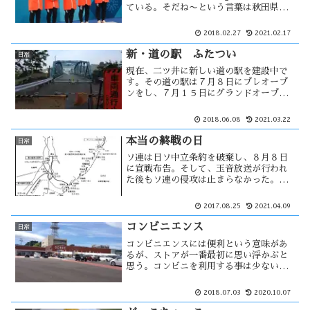
ている。そだね〜という言葉は秋田県で
も使われるが、その言葉は上品な使われ
方だと思う。 通常は「んだな〜」 という
2018.02.27
2021.02.17
言葉を使う。その言葉に対して・・・
新・道の駅 ふたつい
日常
現在、二ツ井に新しい道の駅を建設中で
す。その道の駅は７月８日にプレオープ
ンをし、７月１５日にグランドオープン
する事が決まった。数年前から二ツ井町
内にある「琴音橋」が改修のため通行止
2018.06.08
2021.03.22
めであったが、それに合わせて開通する
様です。改修された琴音橋ですが・・
本当の終戦の日
日常
ソ連は日ソ中立条約を破棄し、８月８日
に宣戦布告。そして、玉音放送が行われ
た後もソ連の侵攻は止まらなかった。沖
縄戦での惨状は何度も見聞きする事はあ
ったが、樺太の惨状は今回初めて知りも
2017.08.25
2021.04.09
っとひどい印象を受けた。ソ連侵攻に
は、本土侵略の意図も。それを防ぐた
コンビニエンス
日常
め・・
コンビニエンスには便利という意味があ
るが、ストアが一番最初に思い浮かぶと
思う。コンビニを利用する事は少ない
が、山菜採り等で朝が早い時には重宝し
ている。それまでは、前日におにぎりを
2018.07.03
2020.10.07
用意していた。便利なのは良い事だが、