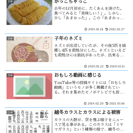
24時間営業の必要性は・・
がっこちゃっこ
日常
去年の12月初めに、たくあんを漬けた。
食べてみると「美味しい！」。しかし、
少し「あまかった」。この「あまかっ
た」というのは甘みが強すぎたという意
味ではありません。塩分はレシピ通りの
2019.01.14
2021.02.27
配合にしたつもりだったが、少ししょっ
ぱさが足りなかった。つまり・・
子年のネズミ
日常
ネズミが出没していたが、その後5匹を捕
獲し4匹を殺処分にした。ネズミといえど
も殺処分には抵抗があったが、出来るだ
け苦しまないようにしたつもり。神話で
は、ネズミは大黒様の使いとされてい
2020.01.22
2020.10.11
る。今後、大黒様には見放される可能性
がありそうな・・・
おもしろ動画に感じる
日常
YouTube等の投稿サイトには「おもしろ
動画」というモノが多く掲載されてい
る。それを集めたモノがテレビでも放送
され、おもしろく見ている。人であれ動
物であれ、ハプニングは誰にでも起こり
2019.02.20
2021.03.06
うる。中にはふざけた動画を投稿し世間
の迷惑になる物もある。
越冬カラスとカラスによる被害
日常
カラスの大群が、空を飛ぶ様子をニュー
スで見る事がある。このカラスは「ミヤ
マガラス」という種類の様で、越冬のた