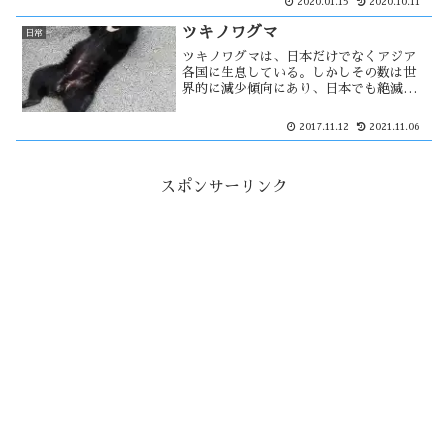
2020.01.15
2020.10.11
雪は０ｃｍです。日常生活で雪は厄介な
物であるが、無ければ困る所も・・
ツキノワグマ
日常
ツキノワグマは、日本だけでなくアジア
各国に生息している。しかしその数は世
界的に減少傾向にあり、日本でも絶滅危
惧種に指定されている。秋田県では去
年・今年と熊の出没件数が多くなり、毎
2017.11.12
2021.11.06
日の様に目撃情報が記事になる。そし
て、１２年ぶりにツキノワグマの狩猟が
解禁・・・
スポンサーリンク