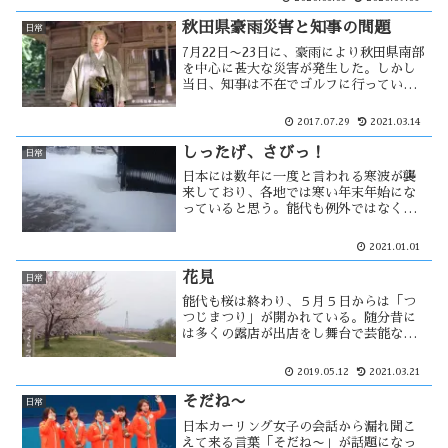
であったが、能代でもここまで加熱して
いるとは思わなかった。
秋田県豪雨災害と知事の問題
日常
7月22日〜23日に、豪雨により秋田県南部
を中心に甚大な災害が発生した。しかし
当日、知事は不在でゴルフに行っていた
らしい。その後頻繁に連絡は取っていた
様だが、結局対策会議には間に合わなか
2017.07.29
2021.03.14
った。知事の危機管理の甘さが問題にな
ったが、そのほろけ騒動には余波が・・
しったげ、さびっ！
日常
日本には数年に一度と言われる寒波が襲
来しており、各地では寒い年末年始にな
っていると思う。能代も例外ではなく、
寒い！31日は吹雪になり、外は霞んで見
える。田んぼの方に目をやると、真っ白
2021.01.01
でホワイトアウト状態だ。家の前には雪
の吹き溜まりが砂丘の様に・・
花見
日常
能代も桜は終わり、５月５日からは「つ
つじまつり」が開かれている。随分昔に
は多くの露店が出店をし舞台で芸能など
も行われていたが、現在の能代公園は賑
わいがなく「きみまち阪」の方が多く人
2019.05.12
2021.03.21
が集まると思う。その他にも花見の名所
は色々とあるが・・
そだね〜
日常
日本カーリング女子の会話から漏れ聞こ
えて来る言葉「そだね〜」が話題になっ