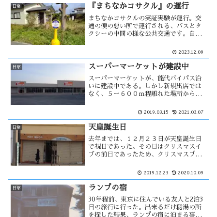
みまち阪ではつつじ祭りが・・
『まちなかコサクル』の運行
日常
まちなかコサクルの実証実験が運行。交
通の便の悪い所で運行される、バスとタ
クシーの中間の様な公共交通です。自分
の住む場所は、近くのバス停まで徒歩で
15分程掛かるため、猛暑や極寒の時には
2023.12.09
出掛けるのが苦痛。それがやっと解消さ
れそう・・
スーパーマーケットが建設中
日常
スーパーマーケットが、能代バイパス沿
いに建設中である。しかし新規出店では
なく、５ー６００ｍ程離れた場所からの
移転による出店である。アクロスショッ
ピングセンターの東側に、イオン出店の
2019.03.15
2021.03.07
計画がある。テラタの新築移転は、これ
に対抗する意味もあるのかもしれない。
天皇誕生日
日常
去年までは、１２月２３日が天皇誕生日
で祝日であった。その日はクリスマスイ
ブの前日であったため、クリスマスプレ
ゼントを購入するに都合の良い休日であ
った。しかし、新天皇即位でその日が祝
2019.12.23
2020.10.09
日でなくなった。おもちゃ屋にとって大
きな影響はあるのだろうか？
ランプの宿
日常
30年程前、東京に住んでいる友人と2泊3
日の旅行に行った。出来るだけ秘湯の所
を探した結果、ランプの宿に泊まる事に