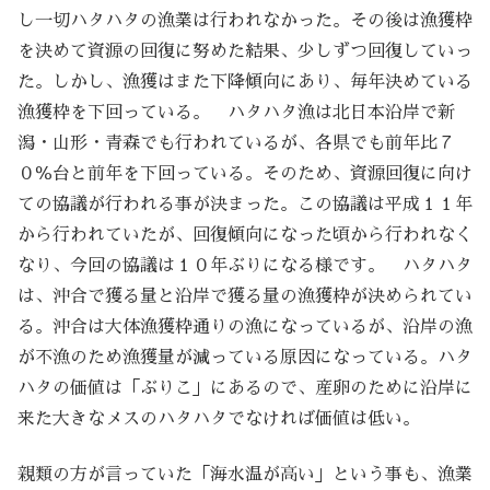
し一切ハタハタの漁業は行われなかった。その後は漁獲枠
を決めて資源の回復に努めた結果、少しずつ回復していっ
た。しかし、漁獲はまた下降傾向にあり、毎年決めている
漁獲枠を下回っている。 ハタハタ漁は北日本沿岸で新
潟・山形・青森でも行われているが、各県でも前年比７
０％台と前年を下回っている。そのため、資源回復に向け
ての協議が行われる事が決まった。この協議は平成１１年
から行われていたが、回復傾向になった頃から行われなく
なり、今回の協議は１０年ぶりになる様です。 ハタハタ
は、沖合で獲る量と沿岸で獲る量の漁獲枠が決められてい
る。沖合は大体漁獲枠通りの漁になっているが、沿岸の漁
が不漁のため漁獲量が減っている原因になっている。ハタ
ハタの価値は「ぶりこ」にあるので、産卵のために沿岸に
来た大きなメスのハタハタでなければ価値は低い。
親類の方が言っていた「海水温が高い」という事も、漁業