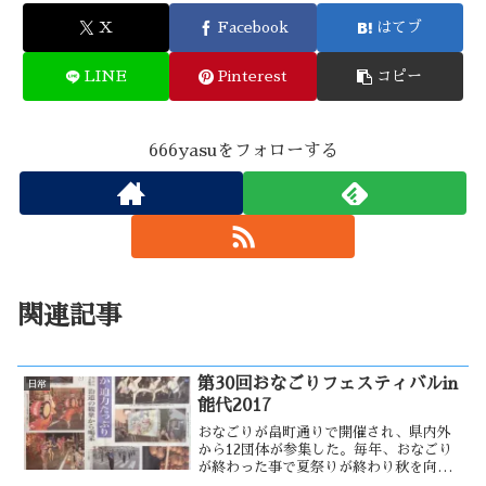
X
Facebook
はてブ
LINE
Pinterest
コピー
666yasuをフォローする
関連記事
第30回おなごりフェスティバルin
日常
能代2017
おなごりが畠町通りで開催され、県内外
から12団体が参集した。毎年、おなごり
が終わった事で夏祭りが終わり秋を向か
える感じになります。おなごりには、天