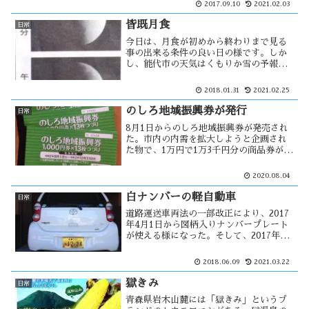
2017.09.10
2021.02.03
空の不夜城が参加していない。畠町通り
には電線があるので運行が出来ないため
皆既月食
日常
です。その打開策を考えてみた・・
今日は、月食が初めから終わりまで見る
事の出来る条件の良い日の様です。しか
し、能代市の天気はくもりか雪の予報
で、降水確率が３０〜５０％になってい
る。今回の月食はスーパー・ブルー・ブ
2018.01.31
2021.02.25
ラッドムーンと言われ、この現象が起こ
るのは１５２年ぶりとされている。
のしろ地域振興券が発行
日常
8月1日からのしろ地域振興券が発売され
た。市内の内需を拡大しようと企画され
た物で、1万円で1万3千円分の商品券が購
入出来る。そんな中、ダンクカードが事
業停止をした。その背景には新型コロナ
2020.08.04
影響もあった。地域振興券による内需拡
大では、この事態を止める事は出来なか
白ナンバーの軽自動車
日常
ったのだろうか。
道路運送車両法の一部改正により、2017
年4月1日から図柄入りナンバープレート
が使える様になった。そして、2017年9
月から東京オリンピック特別仕様ナンバ
ープレートが交付される様になった。地
2018.06.09
2021.03.22
方版図柄入ナンバープレートも導入さ
れ、イメージで自分の車へ・・
獄きみ
日常
青森県岩木山麓には「獄きみ」というブ