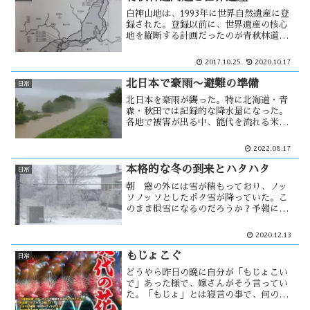
白神山地は、1993年に世界自然遺産に登
録された。登録以前に、世界遺産の核心
地を縦断する計画だったのが青秋林道で
す。青森県側は開発の中止を決定した
が、秋田県側は中止の意志はなかった。
2017.10.25
2020.10.17
そのため、県境まで開発が進む事にな
る。登録された後は・・・
北日本で豪雨〜避難の準備
日常
北日本を豪雨が襲った。特に北海道・青
森・秋田では記録的な降水量になった。
各地で被害が出る中、能代を流れる米代
川でも水位が上昇した。1972年の事を思
い出すと、水位の上昇は気が休まる事が
2022.08.17
なく心配で何度も川の状況を確認しない
ではいられなくなる。
本格的な冬の到来とハタハタ
日常
朝 窓の外には雪が積もっており、ノッ
ソノッソとしたボタ雪が降っていた。こ
のまま根雪になるのだろうか？予報によ
ると、今週は今季一番の寒気が入り本格
的な冬の到来を感じる。今の時期、秋田
2020.12.13
県の風物詩といえばハタハタがある。そ
のハタハタ漁が不漁で、今後寒気が入り
もじょこぐ
日常
込む事によって・・
どうやら昨日の晩に自分が「もじょこい
で」あった様で、嫁さんがそう言ってい
た。「もじょ」とは寝言の事で、何の夢
を見ていたのか覚えてないがその寝言を