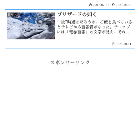
言っていたのだろう。寝言という言葉
2017.07.22
2021.03.13
は、訳の分からない事を言う人にも使
う。かつてクレーム処理をしていた当
ブリザードの如く
日常
時・・
午後7時過頃だろうか、ご飯を食べている
とテレビから警報音がなった。テロップ
には「竜巻警報」の文字が見え、それか
ら間もなく稲妻が光り雷鳴が聞こえる中
で外は吹雪模様になっていた。更にその
2021.01.11
風は強まり、ブリザードの如くの天気模
様に。その時能代市では停電が・・・
スポンサーリンク