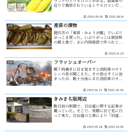
ランドのトウモロコシがある。獄温泉の
辺りで栽培されているトウモロコシだけ
に「獄きみ」とい名前が付けられる。嶽
温泉は標高４５０ｍの地点にあり、昼と
2018.09.01
2021.04.16
夜の寒暖差から獄きみは甘みがあり美味
しいとされている。
産直の漬物
日常
能代市の「産直・みょうが館」でいぶり
がっこを買った。いぶりがっこは秋田県
の郷土食で、主に内陸南部で作られてい
る。大根の産地である八竜では大根の燻
製が販売されており、個人でもいぶりが
2020.11.29
っこが作れる様になった。食品衛生法改
正により、産直の漬物が変わる・・・
フラッシュオーバー
日常
朝７時過ぎに目を覚ますと消防車のサイ
レンの音が聞こえた。その音はすぐに治
まったが、数十分後にまた消防車のサイ
レンが聞こえ望楼のサイレンも鳴り始め
た。このサイレンを聞くのは何十年ぶり
2019.01.23
2021.02.28
だろう。それだけ深刻な火事の様だっ
た。外に出てみると焼け臭い匂いが・・
きみまち阪周辺
日常
数日前の新聞で、日沿道に関する記事が
載っていた。そこで、実際に目で見に行
って来た。日沿道の工事により「旧道の
駅・二ツ井」の場所には小繁ICが作られ
る事になっており、かつての建物は全て
2019.05.24
2021.03.28
取り壊され土台だけがのこっていた。き