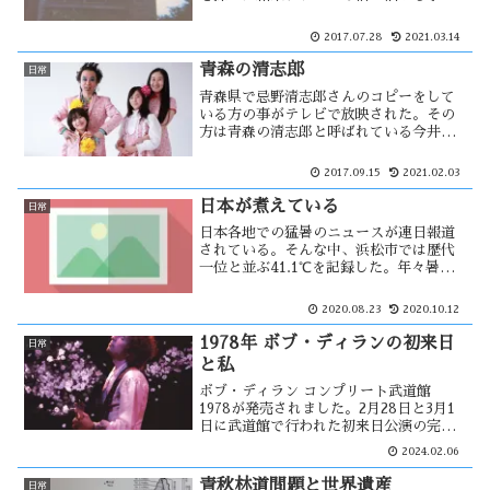
した。そこは、八甲田雪中行軍遭難事件
で陸軍部隊が目指した田代温泉でした。
2017.07.28
2021.03.14
現在の状況を調べると廃業していた。
2018年にはダムの底に・・
青森の清志郎
日常
青森県で忌野清志郎さんのコピーをして
いる方の事がテレビで放映された。その
方は青森の清志郎と呼ばれている今井治
さんです。忌野清志郎さんは、日本語の
メリハリを強調する発声法を続けてき
2017.09.15
2021.02.03
た。インタビューで今井さんは標準語で
話をしていた。コピー上必要であると共
日本が煮えている
日常
に・・
日本各地での猛暑のニュースが連日報道
されている。そんな中、浜松市では歴代
一位と並ぶ41.1℃を記録した。年々暑く
なっている日本の夏は、地球温暖化の影
響だろうか？エアコンは必需品である
2020.08.23
2020.10.12
が、その使用が温暖化を促進するという
悪循環になってはいないだろうか？
1978年 ボブ・ディランの初来日
日常
と私
ボブ・ディラン コンプリート武道館
1978が発売されました。2月28日と3月1
日に武道館で行われた初来日公演の完全
収録アルバムです。このコンサートには
2024.02.06
自分も見に行く事が出来るはずだった。
しかし、行く事が出来ない理由が・・
青秋林道問題と世界遺産
日常