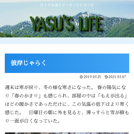
日々の生活をボソボソとしゃべる
彼岸じゃらく
2019.03.25
2021.03.07
週末は寒が戻り、冬の様な寒さになった。 春の陽気にな
り「春のかまり」も感じられ、部屋の中は「もえが出る」
ほどの暖かさであっただけに、この気温の低下はより寒く
感じた。 日曜日の朝に外を見ると、薄っすらと雪が積も
り一面が白くなっていた。