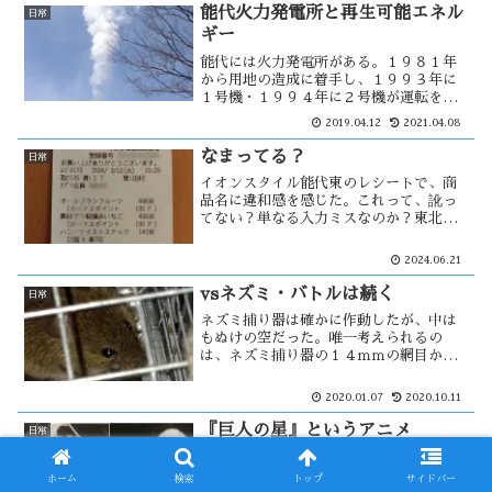
その類なのだろうか・・・
能代火力発電所と再生可能エネル
日常
ギー
能代には火力発電所がある。１９８１年
から用地の造成に着手し、１９９３年に
１号機・１９９４年に２号機が運転を開
始した。現在は３号機が建設中で、燃料
2019.04.12
2021.04.08
には石炭が使われている。その発端にな
ったのがオイルショックです。そして今
なまってる？
日常
後は、洋上風力発電の建設に・・
イオンスタイル能代東のレシートで、商
品名に違和感を感じた。これって、訛っ
てない？単なる入力ミスなのか？東北人
は口を大きく開けないで話す事が多い。
不明瞭な言葉が文字として表れたの
2024.06.21
か・・
vsネズミ・バトルは続く
日常
ネズミ捕り器は確かに作動したが、中は
もぬけの空だった。唯一考えられるの
は、ネズミ捕り器の１４ｍｍの網目から
抜け出たのだろう。そこで、この網目を
プラスチックの板で覆う事にした。試行
2020.01.07
2020.10.11
錯誤の結果、ようやくネズミを捕獲出来
た。しかし、その処分をどうするか・・
『巨人の星』というアニメ
日常
高血圧対策及びダイエットのため運動を
する様になった。以前はyoutubeで音楽
ホーム
検索
トップ
サイドバー