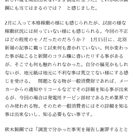
新しい道を開拓出来ないまま倒産に至った。それが秋木製
鋼にも当てはまるのでは？ と感じました。
2月に入って本格稼動の様にも感じられたが、以前の様な
稼動状況には戻っていない様にも感じられる。今回の不正
はどの程度のモノだったのだろうか？ 1月15日に、北羽
新報の記事に載って以来何も書かれていない。何か変わっ
た事が起こると新聞のコラム欄に書いたりする事がある
が、そこでも何も触れられなかった。自分の偏見かもしれ
ないが、地元紙は地元に不利な事は荒立てない様にする感
じを受ける。 問題となる物が一般消費財であれば、メー
カーからの通知やリコールなどでその詳細を知る事が出来
るが、今回の場合は発電用タービン部材であるため業界で
のみ使われる物。そのため一般消費者にはその詳細を知る
事は出来ないし、知る必要もない事です。
秋木製鋼では「調査で分かった事実を報告し謝罪するとと