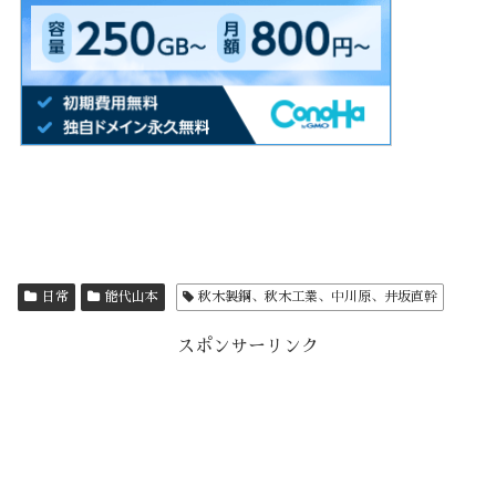
日常
能代山本
秋木製鋼、秋木工業、中川原、井坂直幹
スポンサーリンク