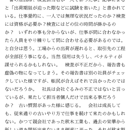
一番の原因は、検査担当者が一人であった事。記事による
と「出荷期限が迫った際などに試験を省いた」と書かれて
いる。仕事量的に、一人では無理な状況だったのか？検査
には資格が必要か？検査にはどの位の時間が掛かるの
か？ いずれの事も分からないが、仕事が間に合わなかっ
たら人員をやり繰りして間に合わせる必要があるのでは。
と自分は思う。工場からの出荷が遅れると、取引先の工程
が全部狂う事になる。当然 信用は失うし、ペナルティが
課せられるかもしれない。 検査が不正だから、報告書も
虚偽の物になってしまう。その報告書は別の社員がチェッ
クしていた様ですが、帳尻が合えばそれで良かったのでは
ないだろうか。 社長は会社ぐるみの不正ではないと言っ
ているが、果たして担当者個人だけで出来る事だろう
か？ 古い慣習があった様に感じる。 会社は成長して
も、従来通りの古いやり方で仕事を続けて来たのかもしれ
ない。かつて親会社であった秋木工業も、過去の栄華から