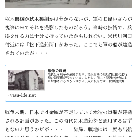
秋木機械か秋木製鋼かは分からないが、軍のお偉いさんが
視察に来てそれを撮影したものだろう。当時の技術で、兵
器を作る力は十分に持っていたかもしれない。米代川河口
付近には「松下造船所」があった。ここでも軍の船が建造
されていたが・・・
戦争の痕跡
能代にも戦争の痕跡があり、能代西高の敷地内に能代飛行
場の弾薬庫が残っている。しかし、能工・能西の統合によ
り解体されるかもしれない。風の松原では、松根油採掘の
痕跡が多数見られる。戦争末期には、物資不足から木造船
の工場が作られた。そこで建造された船は・・
yasu-life.net
戦争末期、日本では金属が不足していて木造の軍船が建造
される計画があった。この時代に木造船など通用するはず
もないと思うのだが・・・ 結局、戦地には一度も出航