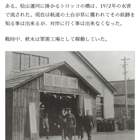
ある。桧山運河に掛かるトロッコの橋は、1972年の水害
で流された。現在は軌道の土台が草に覆われてその痕跡を
知る事は出来るが、対岸に行く事は出来なくなった。
戦時中、秋木は軍需工場として稼動していた。