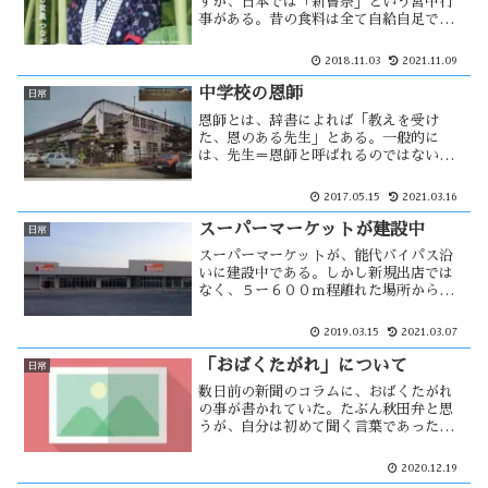
すが、日本では「新嘗祭」という宮中行
事がある。昔の食料は全て自給自足であ
り気象にも大きく左右されたと思うか
ら、穀物を敬う事に特別な意味があった
2018.11.03
2021.11.09
のだと思う。毎年 秋田県種苗交換会が行
われており、今年は秋田市が当番・・・
中学校の恩師
日常
恩師とは、辞書によれば「教えを受け
た、恩のある先生」とある。一般的に
は、先生＝恩師と呼ばれるのではないだ
ろうか。三年生の担任になった場合には
その生徒の人生の分岐点に関係する事も
2017.05.15
2021.03.16
あり、その役割は大きいかもしれない。
恩師が先日亡くなり葬儀に・・・
スーパーマーケットが建設中
日常
スーパーマーケットが、能代バイパス沿
いに建設中である。しかし新規出店では
なく、５ー６００ｍ程離れた場所からの
移転による出店である。アクロスショッ
ピングセンターの東側に、イオン出店の
2019.03.15
2021.03.07
計画がある。テラタの新築移転は、これ
に対抗する意味もあるのかもしれない。
「おばくたがれ」について
日常
数日前の新聞のコラムに、おばくたがれ
の事が書かれていた。たぶん秋田弁と思
うが、自分は初めて聞く言葉であった。
同じ秋田弁でも、全県的に使われている
言葉もあれば極一部の地域でしか使われ
2020.12.19
ていない言葉もあると思う。この言葉も