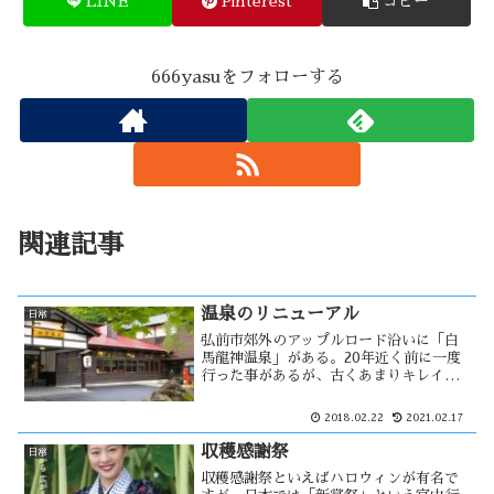
LINE
Pinterest
コピー
666yasuをフォローする
関連記事
温泉のリニューアル
日常
弘前市郊外のアップルロード沿いに「白
馬龍神温泉」がある。20年近く前に一度
行った事があるが、古くあまりキレイで
なかったという印象を持っていた。それ
が、２０１６年１１月にリニュアールし
2018.02.22
2021.02.17
た様だった。大館市の日景温泉は長く休
業中であった。それがリニューアルオー
収穫感謝祭
日常
プンしたが・・
収穫感謝祭といえばハロウィンが有名で