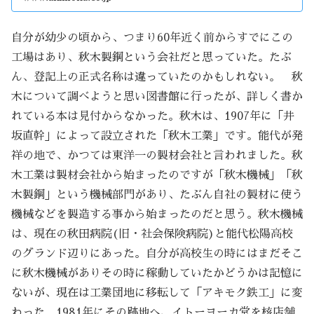
自分が幼少の頃から、つまり60年近く前からすでにこの
工場はあり、秋木製鋼という会社だと思っていた。たぶ
ん、登記上の正式名称は違っていたのかもしれない。 秋
木について調べようと思い図書館に行ったが、詳しく書か
れている本は見付からなかった。秋木は、1907年に「井
坂直幹」によって設立された「秋木工業」です。能代が発
祥の地で、かつては東洋一の製材会社と言われました。秋
木工業は製材会社から始まったのですが「秋木機械」「秋
木製鋼」という機械部門があり、たぶん自社の製材に使う
機械などを製造する事から始まったのだと思う。秋木機械
は、現在の秋田病院(旧・社会保険病院)と能代松陽高校
のグランド辺りにあった。自分が高校生の時にはまだそこ
に秋木機械がありその時に稼動していたかどうかは記憶に
ないが、現在は工業団地に移転して「アキモク鉄工」に変
わった。1981年にその跡地へ、イトーヨーカ堂を核店舗