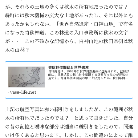
が、それらの土地の多くは秋木の所有地だったのでは？
緑町には秋木機械の広大な土地があったし、それ以外にも
あったかもしれない。「世界自然遺産・白神山地」で有名
になった青秋林道。この林道の入口事務所に秋木の文字
が・・ この不確かな記憶から、白神山地の秋田県側は秋
木の山林？
青秋林道問題と世界遺産
白神山地は、1993年に世界自然遺産に登録された。登録以
前に、世界遺産の核心地を縦断する計画だったのが青秋林
道です。青森県側は開発の中止を決定したが、秋田県側は
中止の意志はなかった。そのため、県境まで開発が進む事
になる。登録された後は・・・
yasu-life.net
上記の航空写真に赤い線引きをしましたが、この範囲が秋
木の所有地でだったのでは？ と思って書きました。自分
の昔の記憶と曖昧な部分は適当に線引きをしたので、間違
いは多くあると思います。しかし、この間違いによって誰