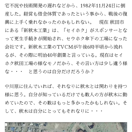
宅不況や技術開発の遅れなどから、1982年11月24日に倒
産した。経営も借金体質であったという事から、戦後の復
興に上手く乗れなかったのかもしれない。 現在 秋田市
にある「新秋木工業」は、「セイホク」がスポンサーとな
って更生手続きが開始され、セウホク傘下の工場になった
会社です。新秋木工業のTVCMが午後6時半頃から流れ
るが、その際に明治40年創業と言っている。現在はセイ
ホク秋田工場の様なモノだから、その言い方は少し違う様
な・・・ と思うのは自分だけだろうか？
中川原に住んでいれば、それなりに秋木とは関わりを持つ
様に思う。自分が知っているだけでも数人の方が秋木に勤
めていたので、その数はもっと多かったかもしれない。そ
して、秋木は自分にとってもそれなりに・・・