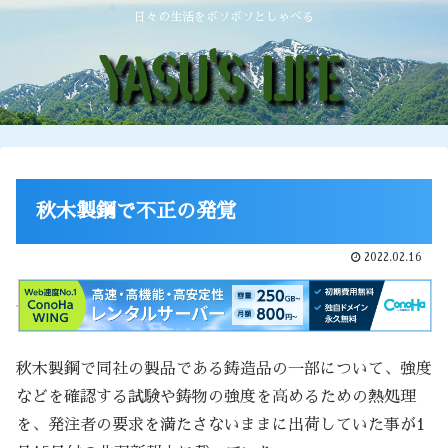
日々の生活をボソボソとしゃべる
秋木製鋼で不正の発覚
2022.02.16
秋木製鋼で同社の製品である鋳造品の一部について、強度
などを確認する試験や鋳物の強度を高めるための熱処理
を、発注者の要求を満たさないままに出荷していた事が1