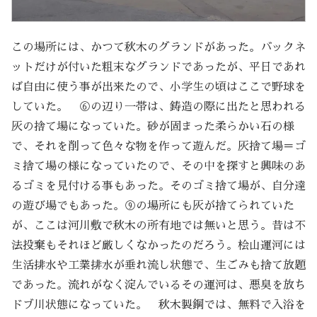
この場所には、かつて秋木のグランドがあった。バックネ
ットだけが付いた粗末なグランドであったが、平日であれ
ば自由に使う事が出来たので、小学生の頃はここで野球を
していた。 ⑥の辺り一帯は、鋳造の際に出たと思われる
灰の捨て場になっていた。砂が固まった柔らかい石の様
で、それを削って色々な物を作って遊んだ。灰捨て場＝ゴ
ミ捨て場の様になっていたので、その中を探すと興味のあ
るゴミを見付ける事もあった。そのゴミ捨て場が、自分達
の遊び場でもあった。⑨の場所にも灰が捨てられていた
が、ここは河川敷で秋木の所有地では無いと思う。昔は不
法投棄もそれほど厳しくなかったのだろう。桧山運河には
生活排水や工業排水が垂れ流し状態で、生ごみも捨て放題
であった。流れがなく淀んでいるその運河は、悪臭を放ち
ドブ川状態になっていた。 秋木製鋼では、無料で入浴を