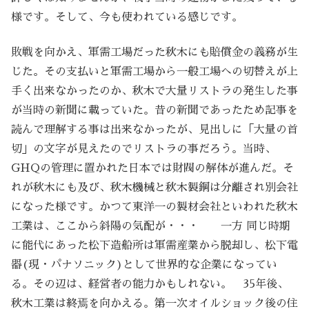
様です。そして、今も使われている感じです。
敗戦を向かえ、軍需工場だった秋木にも賠償金の義務が生
じた。その支払いと軍需工場から一般工場への切替えが上
手く出来なかったのか、秋木で大量リストラの発生した事
が当時の新聞に載っていた。昔の新聞であったため記事を
読んで理解する事は出来なかったが、見出しに「大量の首
切」の文字が見えたのでリストラの事だろう。当時、
GHQの管理に置かれた日本では財閥の解体が進んだ。そ
れが秋木にも及び、秋木機械と秋木製鋼は分離され別会社
になった様です。かつて東洋一の製材会社といわれた秋木
工業は、ここから斜陽の気配が・・・ 一方 同じ時期
に能代にあった松下造船所は軍需産業から脱却し、松下電
器(現・パナソニック)として世界的な企業になってい
る。その辺は、経営者の能力かもしれない。 35年後、
秋木工業は終焉を向かえる。第一次オイルショック後の住