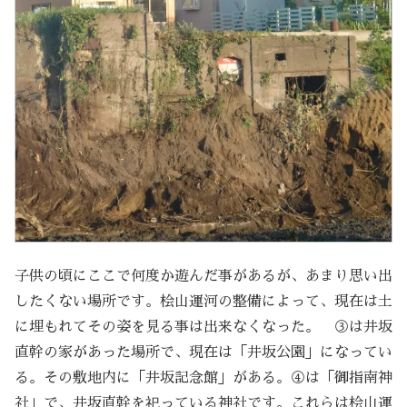
子供の頃にここで何度か遊んだ事があるが、あまり思い出
したくない場所です。桧山運河の整備によって、現在は土
に埋もれてその姿を見る事は出来なくなった。 ③は井坂
直幹の家があった場所で、現在は「井坂公園」になってい
る。その敷地内に「井坂記念館」がある。④は「御指南神
社」で、井坂直幹を祀っている神社です。これらは桧山運