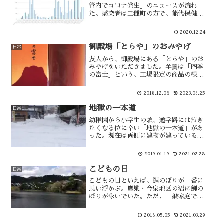
管内でコロナ発生」のニュースが流れ
た。感染者は三種町の方で、能代保健所
と聞いたから能代と思い込んでいた。感
染経路は不明で、最近は県外に出た事も
2020.12.24
ないという。近くに居る人からの感染と
いう事になるが、無症状感染者が多く存
御殿場「とらや」のおみやげ
日常
在？
友人から、御殿場にある「とらや」のお
みやげをいただきました。羊羹は「四季
の富士」という、工場限定の商品の様で
す。食べた事のない高価な羊羹であった
ため、もったいなくて家族で少しずつ分
2018.12.08
2023.06.25
けて食べた。地元の東雲羊羹と比較して
みると・・
地獄の一本道
日常
幼稚園から小学生の頃、通学路には泣き
たくなる位に辛い「地獄の一本道」があ
った。現在は両側に建物が建っている
が、当時は荒れ地で何もなく風が吹きさ
らす場所であった。そのため、冬の北風
2019.01.19
2021.02.28
をまともに体に受けて通学しなければな
らなかった。小さい体にはそれが辛
こどもの日
日常
く・・
こどもの日といえば、鯉のぼりが一番に
思い浮かぶ。鷹巣・今泉地区の沼に鯉の
ぼりが泳いでいた。ただ、一般家庭では
鯉のぼりが泳いでいる風景は少なくなっ
たのではないだろうか。少子化の影響も
2018.05.05
2021.03.29