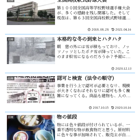
全国高校軟式野球大会
日常
第１００回全国高等学校野球選手権大会
が、多くの感動を残し閉幕した。そして
現在は、第６３回全国高校軟式野球選手
権大会が行なわれている。この大会はも
う一つの甲子園と称され、北東北代表で
2018.08.28
2021.04.16
能代高校が出場している。この大会は夏
休み中で終了すると定められている
本格的な冬の到来とハタハタ
日常
が・・
朝 窓の外には雪が積もっており、ノッ
ソノッソとしたボタ雪が降っていた。こ
のまま根雪になるのだろうか？予報によ
ると、今週は今季一番の寒気が入り本格
的な冬の到来を感じる。今の時期、秋田
2020.12.13
県の風物詩といえばハタハタがある。そ
のハタハタ漁が不漁で、今後寒気が入り
認可と検査（法令の順守）
日常
込む事によって・・
事業を行う上で認可が必要となり、規模
が大きくなればそれなりに認可も多く複
雑になってくる。商品も建物も、人の安
全性に関する物は全て認可が必要と感じ
る。定期検査が行われるが、ほとんどの
2017.10.15
2020.10.16
店舗はそれなりの違反をしていると思
う。そのため、その期間だけの対応も考
物の値段
日常
える。
物には色々値段が付けられているが、一
番不透明な物が飲食物だと思う。原材料
に色々な事が加味されて、販売主が自由
に設定出来る。しかし自分が再現をしよ