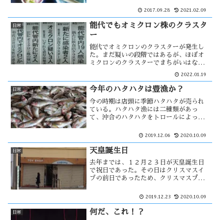
うと試みても、絶対に同じ味を出す事が
2017.09.28
2021.02.09
出来ない。材料を全て同じ物にしても何
かが違う。それがプロの味なんだろうな
能代でもオミクロン株のクラスタ
日常
ぁ。
ー
能代でオミクロンのクラスターが発生し
た。まだ疑いの段階ではあるが、ほぼオ
ミクロンのクラスターでまちがいはない
だろう。飲食店クラスターから職場クラ
2022.01.19
スターにもなり、まだ収束の気配は見え
ていない。そんな中、飲食店の臨時休業
今年のハタハタは豊漁か？
日常
の広告が載った。それを巡り・・
今の時期は店頭に季節ハタハタが売られ
ている。ハタハタ漁には二種類があっ
て、沖合のハタハタをトロールによって
漁獲するモノと産卵のため接岸してくる
ハタハタを獲る季節ハタハタ漁がある。
2019.12.06
2020.10.09
今季のハタハタは連日の様に水揚げがあ
り豊漁を思わせている。しかし男鹿地区
天皇誕生日
日常
では・・
去年までは、１２月２３日が天皇誕生日
で祝日であった。その日はクリスマスイ
ブの前日であったため、クリスマスプレ
ゼントを購入するに都合の良い休日であ
った。しかし、新天皇即位でその日が祝
2019.12.23
2020.10.09
日でなくなった。おもちゃ屋にとって大
きな影響はあるのだろうか？
何だ、これ！？
日常