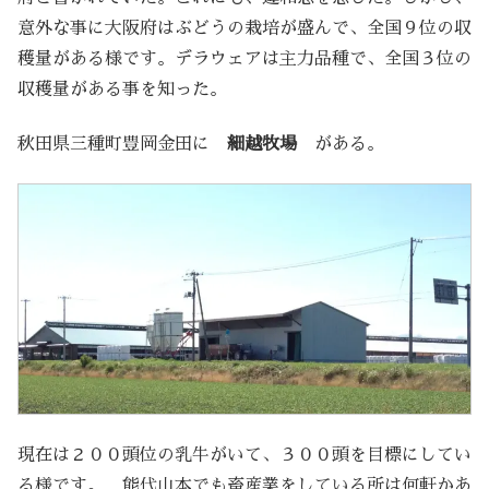
意外な事に大阪府はぶどうの栽培が盛んで、全国９位の収
穫量がある様です。デラウェアは主力品種で、全国３位の
収穫量がある事を知った。
秋田県三種町豊岡金田に
細越牧場
がある。
現在は２００頭位の乳牛がいて、３００頭を目標にしてい
る様です。 能代山本でも畜産業をしている所は何軒かあ