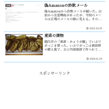
あると思うが、核家族化によって若い夫
婦が新興住宅街に住む様になった事が原
偽Amazonの詐欺メール
日常
因・・
偽Amazonから詐欺メールが届いた。以
前から注意喚起があったが、今回のメー
ルは正規のメールの様に見える。そのた
め、何事だろう？と思いアクセスした。
するとアカウント登録の画面になった。
2022.10.29
この時点でおかしい！と感じた。その後
何件もメールが届き、段々と・・・
産直の漬物
日常
能代市の「産直・みょうが館」でいぶり
がっこを買った。いぶりがっこは秋田県
の郷土食で、主に内陸南部で作られてい
る。大根の産地である八竜では大根の燻
製が販売されており、個人でもいぶりが
2020.11.29
っこが作れる様になった。食品衛生法改
正により、産直の漬物が変わる・・・
スポンサーリンク