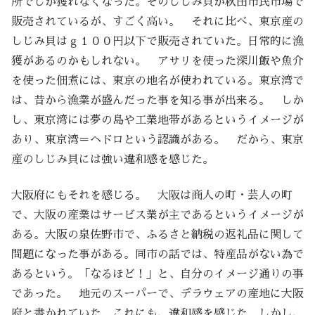
所でしか獲れなくなった。そのしじみ貝が秋田市民市場で
販売されているが、すごく高い。 それに比べ、東京産の
しじみ貝はｇ１００円以下で販売されていた。日常的に漁
獲があるのかもしれない。 アサリを使った深川飯や魚介
を使った佃煮には、東京の地名が使われている。東京湾で
は、昔から漁業が盛んだった事を知る事が出来る。 しか
し、東京湾には夢の島や工業地帯があるというイメージが
あり、東京湾＝ヘドロという認識がある。 だから、東京
産のしじみ貝には強い違和感を感じた。
大阪府にもそれを感じる。 大阪は商人の町・芸人の町
で、大阪の産業はサービス業が主であるというイメージが
ある。大阪の泉佐野市で、ふるさと納税の返礼品に関して
問題になった事がある。同市の話では、特産品がない為で
あるという。「なるほど！」と、自分のイメージ通りの事
であった。 地元のスーパーで、デラウェアの産地に大阪
府と書かれていた。これにも、違和感を感じた。しかし、