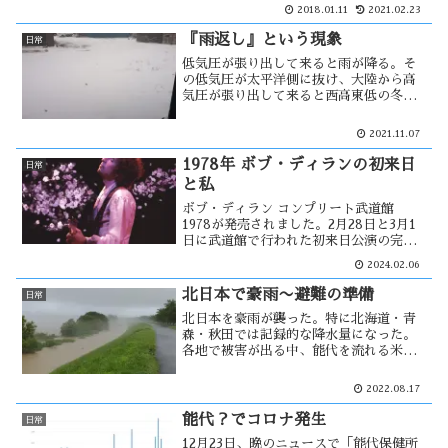
も過言でないかもしれない。かつて鈴蘭
2018.01.11
2021.02.23
酒蔵という酒蔵があった。そこの杜氏
は、大学出の20代の杜氏で・・・
『雨返し』という現象
日常
低気圧が張り出して来ると雨が降る。そ
の低気圧が太平洋側に抜け、大陸から高
気圧が張り出して来ると西高東低の冬型
の気圧配置になる。その時に寒気が入り
込み雪が降る。この状態を「雨返し（あ
2021.11.07
まげし）」と呼んでいる。１１月半ばか
ら１２月に掛けて、この雨返しが続く。
1978年 ボブ・ディランの初来日
日常
と私
ボブ・ディラン コンプリート武道館
1978が発売されました。2月28日と3月1
日に武道館で行われた初来日公演の完全
収録アルバムです。このコンサートには
2024.02.06
自分も見に行く事が出来るはずだった。
しかし、行く事が出来ない理由が・・
北日本で豪雨〜避難の準備
日常
北日本を豪雨が襲った。特に北海道・青
森・秋田では記録的な降水量になった。
各地で被害が出る中、能代を流れる米代
川でも水位が上昇した。1972年の事を思
い出すと、水位の上昇は気が休まる事が
2022.08.17
なく心配で何度も川の状況を確認しない
ではいられなくなる。
能代？でコロナ発生
日常
12月23日、晩のニュースで「能代保健所