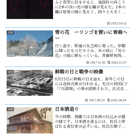
ふと夜空に目をやると、電信柱の向こう
に2本の淡い光の様な線が見えた。2本の
線は彗星の様に見えて、段々と大きくな
りながら徐々に小さくなりながら5分程で
消えた。その光が見えた方角の延長線上
2022.10.12
には、アバウトながら北朝鮮の辺りにな
る。ミサイル？・・・
雪の花 ーリンゴを買いに青森へ
日常
ー
行く途中、県境の矢立峠に寄った。早朝
に降ったものだろうか、木の枝に「雪の
花」の様に積もっている。青森県相馬村
の「林檎の森」へ毎年来る。一番の魅力
2017.11.30
2021.11.07
はリンゴの種類が多い事で、食べた事の
ないリンゴを見る事がよくある。こうと
終戦の日と戦争の映像
日常
くというリンゴを見付けた。こみつ似て
8月15日に終戦の日を迎え、毎年この日
いて・・
には追悼式典が行われる。先日のNHKで
「731部隊」の事が放映された。正式名称
は「関東軍防疫給水部本部」というらし
い。ここは生物兵器・化学兵器の研究・
2017.08.15
2021.04.05
開発機関であり、人体実験や実戦的使用
を行っていた。戦後には・・
日本酒造り
日常
今の時期、酒蔵では日本酒の仕込みが盛
の様です。日本酒を造るには、杜氏と呼
ばれる責任者が必ずいる。杜氏次第で、
良い酒かそれなりの酒が出来るといって