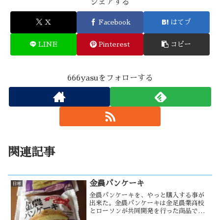
シェアする
X
Facebook
はてブ
LINE
Pinterest
コピー
666yasuをフォローする
関連記事
金農パンケーキ
日常
金農パンケーキを、やっと購入する事が
出来た。金農パンケーキは金足農業高校
とローソンが共同開発を行った商品で、
甲子園出場という事で再販された商品で