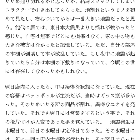
たため通り切れるかと思ったが、結局スタックしてしまい
トラクターで引き出してもらった。地割れというモノを初
めて見たし、物心ついてからは一番大きい地震だったと思
う。能代に居ては、東日本大震災よりも揺れが強かったと
感じた。自宅は無事でどこにも損傷はなく、家の中の物も
大きな被害はなかったと記憶している。ただ、自分の部屋
の本棚が倒壊して本が散乱していた。もし夜中に地震が起
きていたら自分は本棚の下敷きになっていて、今頃この世
には存在してなかったかもしれない。
翌日店内に入ったら、中は凄惨な状態になっていた。現在
の容器はペットボトルが主流だが、当時はガラス瓶が多か
った。そのためいたる所の商品が割れ、異様なニオイを発
していた。それでも翌日には営業をするという事で、それ
の後片付けが大変であった事を覚えている。 地震発生は
木曜日で、前日の水曜日は定休日であった。その水曜日に
は、年に一回の店内大掃除が行われた。その翌日であった