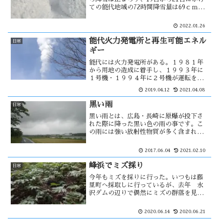
ての能代地域の72時間降雪量は69ｃｍを
観測した。この降雪量は、1979年の統計
開始以来 1月としては過去最大の降雪量
2022.01.26
になった様です。降雪により隣にある稲
荷神社が雪で埋没しそうで・・
能代火力発電所と再生可能エネル
日常
ギー
能代には火力発電所がある。１９８１年
から用地の造成に着手し、１９９３年に
１号機・１９９４年に２号機が運転を開
始した。現在は３号機が建設中で、燃料
2019.04.12
2021.04.08
には石炭が使われている。その発端にな
ったのがオイルショックです。そして今
黒い雨
日常
後は、洋上風力発電の建設に・・
黒い雨とは、広島・長崎に原爆が投下さ
れた際に降った黒い色の雨の事です。こ
の雨には強い放射性物質が多く含まれて
いるために、直撃をのがれた地域にも広
範囲に二次的被爆を広げたとされていま
2017.06.04
2021.02.10
す。子供の頃、雨にあたると頭がハゲ
る？・・
峰浜でミズ採り
日常
今年もミズを採りに行った。いつもは藤
里町へ採取しに行っているが、去年 水
沢ダムの辺りで偶然にミズの群落を見付
けた。そのため、ミズの採取は峰浜に行
く事になった。
2020.06.14
2020.06.21