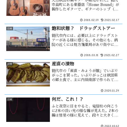
天然秋田杉製ギターが販売された。能代
市畠町にある楽器店「Home Bound」が
製作したギターで、ギターのトップ（ボ
ディの表面部分）に、天然の秋田杉が使
われている。2種類があっていずれの値段
2018.02.19
2021.02.17
も記載がされて無いが、42万円と28万円
だと思う。その違いは・・
飽和状態？ ドラッグストアー
日常
能代市内には、必要以上にドラッグスト
アーがある様に感じる。その他にも、病
院の近くには処方箋薬局があり街中にも
処方箋薬局がある。３月３０日に、新規
でドラッグストアーがオープンした。そ
2018.03.31
2021.02.27
れだけ多くても撤退や閉店という話を聞
かないが、採算は・・
産直の漬物
日常
能代市の「産直・みょうが館」でいぶり
がっこを買った。いぶりがっこは秋田県
の郷土食で、主に内陸南部で作られてい
る。大根の産地である八竜では大根の燻
製が販売されており、個人でもいぶりが
2020.11.29
っこが作れる様になった。食品衛生法改
正により、産直の漬物が変わる・・・
何だ、これ！？
日常
ふと夜空に目をやると、電信柱の向こう
に2本の淡い光の様な線が見えた。2本の
線は彗星の様に見えて、段々と大きくな
りながら徐々に小さくなりながら5分程で
消えた。その光が見えた方角の延長線上
2022.10.12