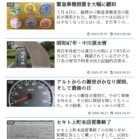
緊急事態措置を大幅に緩和
日常
５月４日に、総理から緊急事態宣言の延
長が発表された。新型コロナは以前より
は少なくなったとはいえ、まだ多くの感
染者が出ている。北海道では第二波が発
生しているが、この状態で自粛を緩めて
2020.05.07
2020.09.04
しまえば東京で起きる第二波は北海道と
は比べものにならない状況になる。
昭和47年・中川原水害
日常
西日本各地では連日の大雨により85名の
方が亡くなり、確認されているだけでも
77名の安否不明者が出た記録的災害が発
生した。1972年にも、7月3日〜7月15日
まで雨が降り続いた事による昭和47年7月
2018.07.09
2020.09.19
豪雨と命名された災害が起きている。中
川原水害はその時に発生した。
アルトからの雑音がかなり深刻、
日常
そして最後の日
アルトからの雑音が深刻だ。やがて車検
を向かえ、その前に原因を探してもらっ
た。その結果、ミッションからの音だと
いう事が分かり、修理するには高額にな
2018.04.23
2021.03.07
るという。ボロアルトにその価値はない
と判断し、中古車を探してもらう事にし
セキト上町本店営業終了
日常
た。そして、明日は新しいクルマが・・
セキト上町本店営業終了のお知らせが、
新聞広告として載っていました。以前も