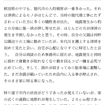
秋田県の中でも、能代市の人的被害が一番多かった。それ
は津波によるモノがほとんどで、当時の能代港工事にたず
さわっていた方に多くの犠牲者が出た。 地震発生から約
２０分後に第一波が押し寄せたが、ほとんどの方が津波の
発生を予測しなかったと思う。その時、自分の父親は河畔
公園辺りの工場に勤めていたが、米代川を遡上する津波を
初めて見たと言い、自宅が心配になりすぐに帰宅したと言
う。 自分は商談のため事務所に居たが、地震発生と同時
に揺れで身動きが取れなくなり動き回るコピー機を必死で
止めていた。そして、揺れが収まってから駐車場に避難し
た。まだ余震が続いていたため店内に入る事が禁止され、
そのまま家に帰る事になった。
帰り道で市内の状況がどうであったか覚えていないが、家
の近くの道路に地割れが発生していた。２０ｃｍ程であっ