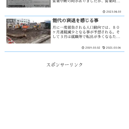
営業中断の時がありましたが、営業時間
を短縮して続けていました。閉店理由は
人手不足によるものと書かれていました
2023.04.03
が、本当の理由は？・・・ 市街地空洞
化による・・・
能代の衰退を感じる事
日常
月に一度報告される人口動向では、８０
ヶ月連続減少となる事が予想される。そ
して３月は就職等で転出が多くなるた
め、より一層に能代山本からは人がいな
くなる。かつては能代の商店街として繁
2019.03.02
2021.03.06
栄した畠町商店街はシャッター通りにな
り、サティが閉店してからは・・・
スポンサーリンク