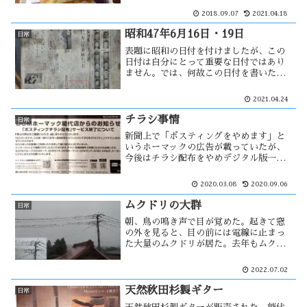
す。それが、金足農業の甲子園での活躍
2018.09.07
2021.04.18
により入手困難な状況が続いていた。こ
の売上は金足農業にも還元されるのだろ
昭和47年6月16日・19日
日常
うか？
表題に昭和の日付を付けましたが、この
日付は自分にとって重要な日付ではあり
ません。では、何故この日付を書いたか
というと、衣類を整理していた時に衣装
ケースの底から出て来た新聞が、16日と
2021.04.24
19日付の2枚の新聞であったからです。過
去の新聞を読むと別のおもしろ味が・・
チラシ事情
日常
新聞上で「ポスティングをやめます」と
いうホーマックの広告が載っていたが、
今後はチラシ配布をやめデジタル版一本
で行うという事だろう。能代印刷の倒産
は、その様な時代の流れによるものだ。
2020.03.08
2020.09.06
自然保護の観点からすれば、紙のチラシ
は無用なモノかもしれない。
ムクドリの大群
日常
朝、鳥の鳴き声で目が覚めた。起きて窓
の外を見ると、目の前には電線に止まっ
た大量のムクドリが居た。去年もムクド
リの群れを確認したが、今年は数倍に増
えた感じがする。地球温暖化で、能代も
2022.07.02
ムクドリの住みよい環境になったのだろ
うか？ムクドリは益鳥とされている
天然秋田杉製ギター
日常
が・・