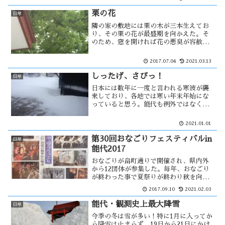
には、アバウトながら北朝鮮の辺りにな
る。ミサイル？・・・
栗の花
日常
隣の家の敷地には栗の木が三本生えてお
り、その栗の花が最盛期を向かえた。そ
のため、窓を開ければ花の悪臭が容赦な
く襲ってくる。三本の木の内一本は家に
恩恵を与えてくれるため我慢している
2017.07.04
2021.03.13
が、その木に異常事態が発生した。何
と、花が付いていない・・
しったげ、さびっ！
日常
日本には数年に一度と言われる寒波が襲
来しており、各地では寒い年末年始にな
っていると思う。能代も例外ではなく、
寒い！31日は吹雪になり、外は霞んで見
える。田んぼの方に目をやると、真っ白
2021.01.01
でホワイトアウト状態だ。家の前には雪
の吹き溜まりが砂丘の様に・・
第30回おなごりフェスティバルin
日常
能代2017
おなごりが畠町通りで開催され、県内外
から12団体が参集した。毎年、おなごり
が終わった事で夏祭りが終わり秋を向か
える感じになります。おなごりには、天
2017.09.10
2021.02.03
空の不夜城が参加していない。畠町通り
には電線があるので運行が出来ないため
能代・観測史上最大降雪
日常
です。その打開策を考えてみた・・
今季の冬は雪が多い！特に1月に入ってか
ら降雪は止まらず、19日から21日にかけ