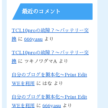
最近のコメント
TCL10proの故障？〜バッテリー交
換
に
666yasu
より
TCL10proの故障？〜バッテリー交
換
に
ツキノワグマA
より
自分のブログを製本化〜Print Edit
WEを利用
に
はな
より
自分のブログを製本化〜Print Edit
WEを利用
に
666yasu
より