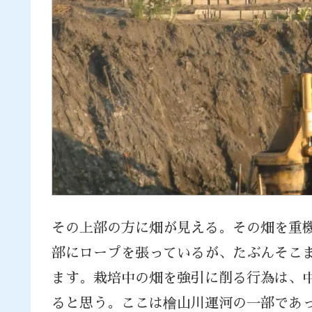
その上部の方に畑が見える。その畑を重
部にロープを張っているが、たぶんそこ
ます。栽培中の畑を強引に削る行為は、
ると思う。ここは檜山川運河の一部であ